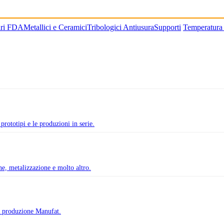
ari FDA
Metallici e Ceramici
Tribologici Antiusura
Supporti
Temperatura
prototipi e le produzioni in serie.
one, metalizzazione e molto altro.
di produzione Manufat.