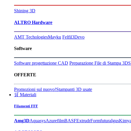
Shining 3D
ALTRO Hardware
AMT Techologies
Mayku
Felfil
3Devo
Software
Software progettazione CAD
Preparazione File di Stampa 3D
S
OFFERTE
Promozioni sul nuovo!
Stampanti 3D usate
🛒 Materiali
Filamenti FFF
Amg3D
Aquasys
Azurefilm
BASF
Extrudr
Formfutura
Igus
Kimy