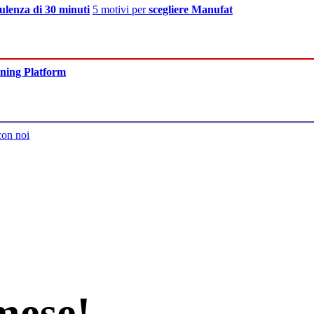
ulenza di 30 minuti
5 motivi per
scegliere Manufat
ning Platform
con noi
mese!