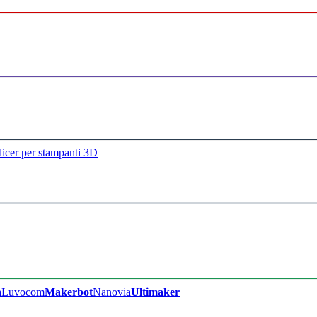
licer per stampanti 3D
a
Luvocom
Makerbot
Nanovia
Ultimaker​