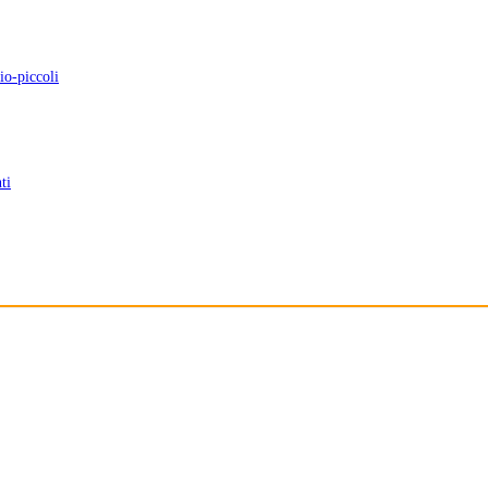
io-piccoli
ti