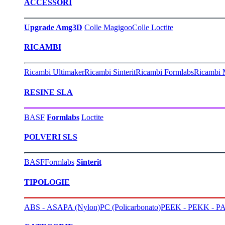
ACCESSORI
Upgrade Amg3D
Colle Magigoo
Colle Loctite
RICAMBI
Ricambi Ultimaker
Ricambi Sinterit
Ricambi Formlabs
Ricambi 
RESINE SLA
BASF
Formlabs
Loctite
POLVERI SLS
BASF
Formlabs
Sinterit
TIPOLOGIE
ABS - ASA
PA (Nylon)
PC (Policarbonato)
PEEK - PEKK - PA