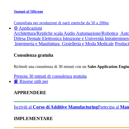
Stampi al Silicone
Consigliata per produzioni di parti estetiche da 50 a 200pz
⚙️ Applicazioni
Architettura/Repliche scala
Audio
Automazione/Robotica
Auto
Difesa
Dentale
Elettronica
Istruzione e Università
Intrattenimen
Ingegneria e Manifattura
Gioielleria e Moda
Medicale
Product
Consulenza gratuita
Richiedi una consulenza di 30 minuti con un
Sales Application Engin
Prenota 30 minuti di consulenza gratuita
📙 Risorse utili per
APPRENDERE
Iscriviti al
Corso di Additive Manufacturing
Partecipa al
Man
IMPLEMENTARE