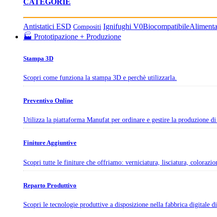
CATEGORIE
Antistatici ESD
Ignifughi V0
Biocompatibile
Aliment
Compositi
🏭 Prototipazione + Produzione
Stampa 3D
Scopri come funziona la stampa 3D e perchè utilizzarla.
Preventivo Online
Utilizza la piattaforma Manufat per ordinare e gestire la produzione di 
Finiture Aggiuntive
Scopri tutte le finiture che offriamo: verniciatura, lisciatura, colorazi
Reparto Produttivo
Scopri le tecnologie produttive a disposizione nella fabbrica digitale 