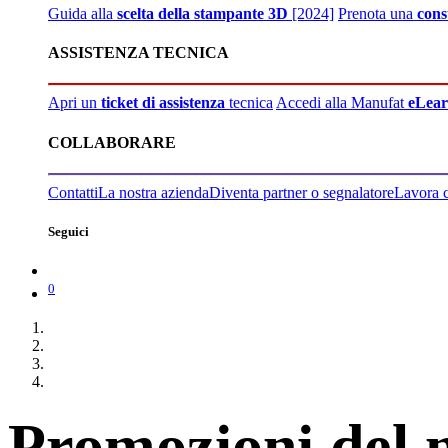
Guida alla
scelta della stampante 3D
[2024]
Prenota una
cons
ASSISTENZA TECNICA
Apri un
ticket di assistenza
tecnica
Accedi alla Manufat
eLear
COLLABORARE
Contatti
La nostra azienda
Diventa partner o segnalatore
Lavora 
Seguici
0
Promozioni del 