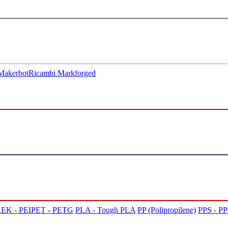
Makerbot
Ricambi Markforged
EK - PEI
PET - PETG
PLA - Tough PLA
PP (Polipropilene)
PPS - P