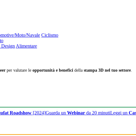
motive/Moto/Navale
Ciclismo
to
 Design
Alimentare
eer
per valutare le
opportunità e benefici
della
stampa 3D nel tuo settore
.
ufat Roadshow
[2024]
Guarda un
Webinar
da 20 minuti
Leggi un
Cas