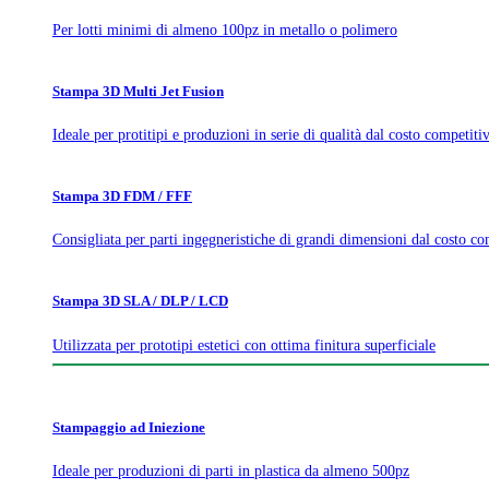
Per lotti minimi di almeno 100pz in metallo o polimero
Stampa 3D Multi Jet Fusion
Ideale per protitipi e produzioni in serie di qualità dal costo competiti
Stampa 3D FDM / FFF
Consigliata per parti ingegneristiche di grandi dimensioni dal costo co
Stampa 3D SLA / DLP / LCD
Utilizzata per prototipi estetici con ottima finitura superficiale
Stampaggio ad Iniezione
Ideale per produzioni di parti in plastica da almeno 500pz