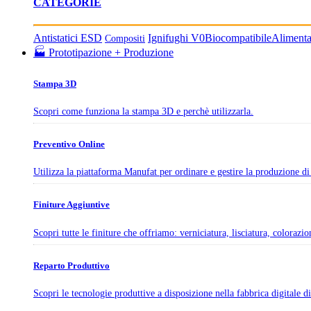
CATEGORIE
Antistatici ESD
Ignifughi V0
Biocompatibile
Aliment
Compositi
🏭 Prototipazione + Produzione
Stampa 3D
Scopri come funziona la stampa 3D e perchè utilizzarla.
Preventivo Online
Utilizza la piattaforma Manufat per ordinare e gestire la produzione di 
Finiture Aggiuntive
Scopri tutte le finiture che offriamo: verniciatura, lisciatura, colorazi
Reparto Produttivo
Scopri le tecnologie produttive a disposizione nella fabbrica digitale 