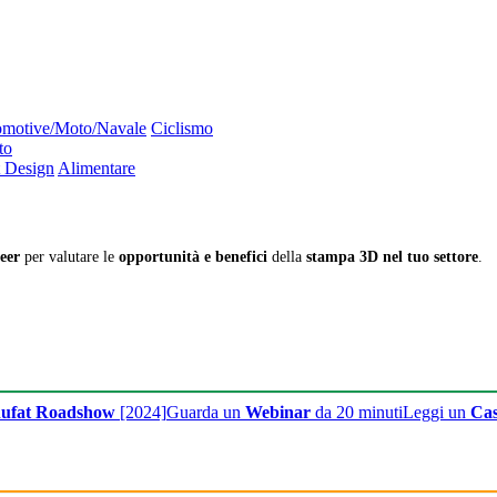
motive/Moto/Navale
Ciclismo
to
 Design
Alimentare
eer
per valutare le
opportunità e benefici
della
stampa 3D nel tuo settore
.
ufat Roadshow
[2024]
Guarda un
Webinar
da 20 minuti
Leggi un
Cas