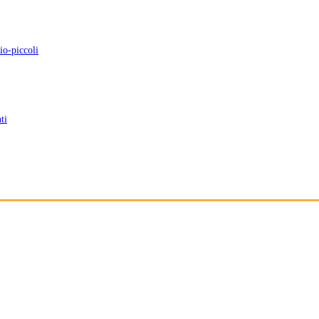
io-piccoli
ti