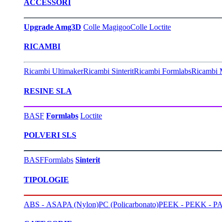
ACCESSORI
Upgrade Amg3D
Colle Magigoo
Colle Loctite
RICAMBI
Ricambi Ultimaker
Ricambi Sinterit
Ricambi Formlabs
Ricambi 
RESINE SLA
BASF
Formlabs
Loctite
POLVERI SLS
BASF
Formlabs
Sinterit
TIPOLOGIE
ABS - ASA
PA (Nylon)
PC (Policarbonato)
PEEK - PEKK - PA