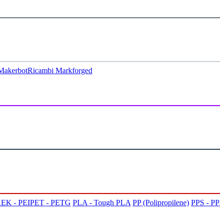
Makerbot
Ricambi Markforged
EK - PEI
PET - PETG
PLA - Tough PLA
PP (Polipropilene)
PPS - P