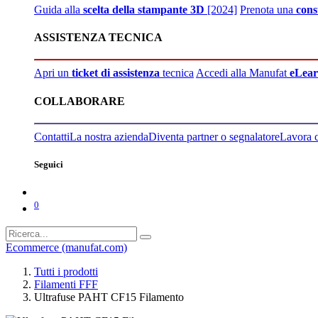
Guida alla
scelta della stampante 3D
[2024]
Prenota una
cons
ASSISTENZA TECNICA
Apri un
ticket di assistenza
tecnica
Accedi alla Manufat
eLear
COLLABORARE
Contatti
La nostra azienda
Diventa partner o segnalatore
Lavora 
Seguici
0
Ecommerce (manufat.com)
Tutti i prodotti
Filamenti FFF
Ultrafuse PAHT CF15 Filamento