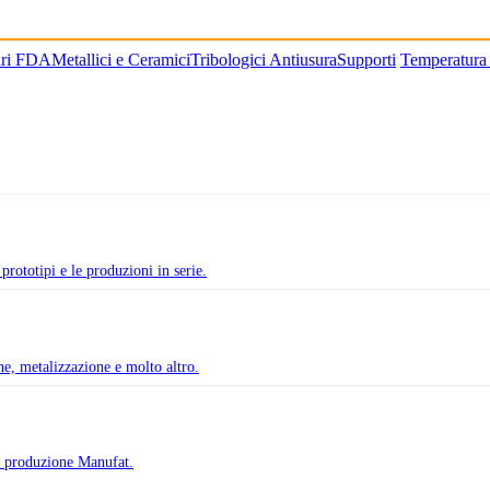
ari FDA
Metallici e Ceramici
Tribologici Antiusura
Supporti
Temperatura
prototipi e le produzioni in serie.
one, metalizzazione e molto altro.
di produzione Manufat.