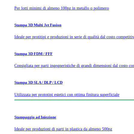
Per lotti minimi di almeno 100pz in metallo o polimero
Stampa 3D Multi Jet Fusion
Ideale per protitipi e produzioni in serie di qualità dal costo competiti
Stampa 3D FDM / FFF
Consigliata per parti ingegneristiche di grandi dimensioni dal costo co
Stampa 3D SLA / DLP / LCD
Utilizzata per prototipi estetici con ottima finitura superficiale
Stampaggio ad Iniezione
Ideale per produzioni di parti in plastica da almeno 500pz