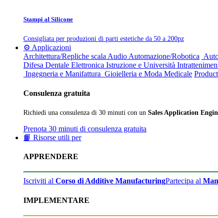
Stampi al Silicone
Consigliata per produzioni di parti estetiche da 50 a 200pz
⚙️ Applicazioni
Architettura/Repliche scala
Audio
Automazione/Robotica
Auto
Difesa
Dentale
Elettronica
Istruzione e Università
Intrattenimen
Ingegneria e Manifattura
Gioielleria e Moda
Medicale
Product
Consulenza gratuita
Richiedi una consulenza di 30 minuti con un
Sales Application Engin
Prenota 30 minuti di consulenza gratuita
📙 Risorse utili per
APPRENDERE
Iscriviti al
Corso di Additive Manufacturing
Partecipa al
Man
IMPLEMENTARE