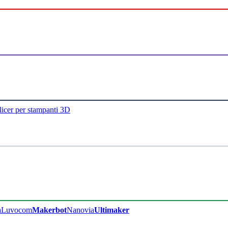
licer per stampanti 3D
a
Luvocom
Makerbot
Nanovia
Ultimaker​