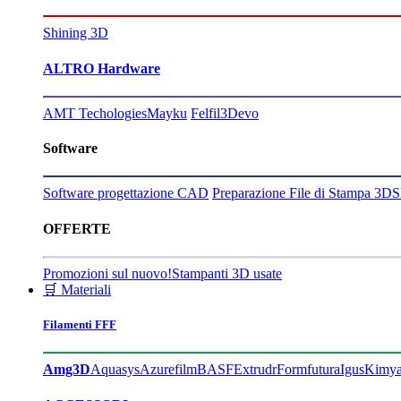
Shining 3D
ALTRO Hardware
AMT Techologies
Mayku
Felfil
3Devo
Software
Software progettazione CAD
Preparazione File di Stampa 3D
S
OFFERTE
Promozioni sul nuovo!
Stampanti 3D usate
🛒 Materiali
Filamenti FFF
Amg3D
Aquasys
Azurefilm
BASF
Extrudr
Formfutura
Igus
Kimy