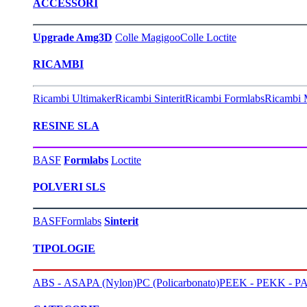
ACCESSORI
Upgrade Amg3D
Colle Magigoo
Colle Loctite
RICAMBI
Ricambi Ultimaker
Ricambi Sinterit
Ricambi Formlabs
Ricambi 
RESINE SLA
BASF
Formlabs
Loctite
POLVERI SLS
BASF
Formlabs
Sinterit
TIPOLOGIE
ABS - ASA
PA (Nylon)
PC (Policarbonato)
PEEK - PEKK - PA