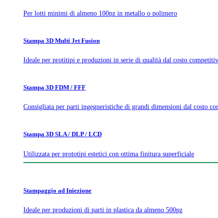
Per lotti minimi di almeno 100pz in metallo o polimero
Stampa 3D Multi Jet Fusion
Ideale per protitipi e produzioni in serie di qualità dal costo competiti
Stampa 3D FDM / FFF
Consigliata per parti ingegneristiche di grandi dimensioni dal costo co
Stampa 3D SLA / DLP / LCD
Utilizzata per prototipi estetici con ottima finitura superficiale
Stampaggio ad Iniezione
Ideale per produzioni di parti in plastica da almeno 500pz