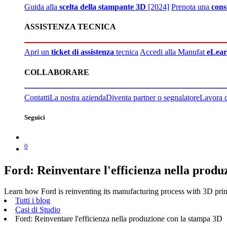
Guida alla
scelta della stampante 3D
[2024]
Prenota una
cons
ASSISTENZA TECNICA
Apri un
ticket di assistenza
tecnica
Accedi alla Manufat
eLear
COLLABORARE
Contatti
La nostra azienda
Diventa partner o segnalatore
Lavora 
Seguici
0
Ford: Reinventare l'efficienza nella produ
Learn how Ford is reinventing its manufacturing process with 3D prin
Tutti i blog
Casi di Studio
Ford: Reinventare l'efficienza nella produzione con la stampa 3D