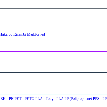
Makerbot
Ricambi Markforged
EK - PEI
PET - PETG
PLA - Tough PLA
PP (Polipropilene)
PPS - P