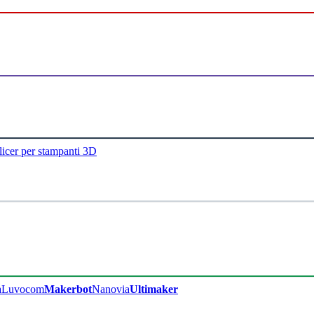
licer per stampanti 3D
a
Luvocom
Makerbot
Nanovia
Ultimaker​