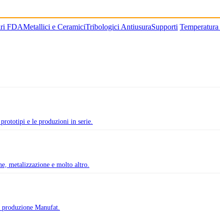
ari FDA
Metallici e Ceramici
Tribologici Antiusura
Supporti
Temperatura
prototipi e le produzioni in serie.
one, metalizzazione e molto altro.
di produzione Manufat.