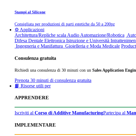
Stampi al Silicone
Consigliata per produzioni di parti estetiche da 50 a 200pz
⚙️ Applicazioni
Architettura/Repliche scala
Audio
Automazione/Robotica
Auto
Difesa
Dentale
Elettronica
Istruzione e Università
Intrattenimen
Ingegneria e Manifattura
Gioielleria e Moda
Medicale
Product
Consulenza gratuita
Richiedi una consulenza di 30 minuti con un
Sales Application Engin
Prenota 30 minuti di consulenza gratuita
📙 Risorse utili per
APPRENDERE
Iscriviti al
Corso di Additive Manufacturing
Partecipa al
Man
IMPLEMENTARE