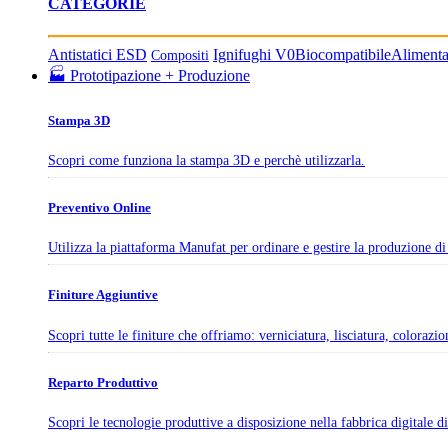
CATEGORIE
Antistatici ESD
Ignifughi V0
Biocompatibile
Aliment
Compositi
🏭 Prototipazione + Produzione
Stampa 3D
Scopri come funziona la stampa 3D e perchè utilizzarla.
Preventivo Online
Utilizza la piattaforma Manufat per ordinare e gestire la produzione di 
Finiture Aggiuntive
Scopri tutte le finiture che offriamo: verniciatura, lisciatura, colorazi
Reparto Produttivo
Scopri le tecnologie produttive a disposizione nella fabbrica digitale 