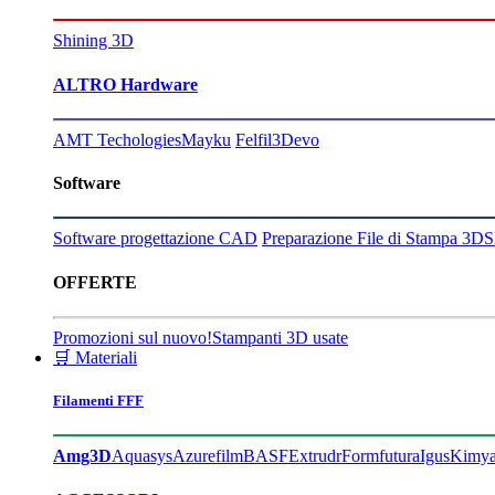
Shining 3D
ALTRO Hardware
AMT Techologies
Mayku
Felfil
3Devo
Software
Software progettazione CAD
Preparazione File di Stampa 3D
S
OFFERTE
Promozioni sul nuovo!
Stampanti 3D usate
🛒 Materiali
Filamenti FFF
Amg3D
Aquasys
Azurefilm
BASF
Extrudr
Formfutura
Igus
Kimy