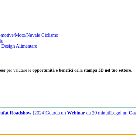
motive/Moto/Navale
Ciclismo
to
 Design
Alimentare
eer
per valutare le
opportunità e benefici
della
stampa 3D nel tuo settore
.
ufat Roadshow
[2024]
Guarda un
Webinar
da 20 minuti
Leggi un
Cas