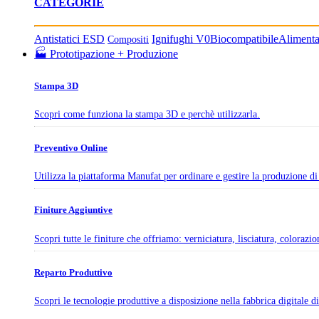
CATEGORIE
Antistatici ESD
Ignifughi V0
Biocompatibile
Aliment
Compositi
🏭 Prototipazione + Produzione
Stampa 3D
Scopri come funziona la stampa 3D e perchè utilizzarla.
Preventivo Online
Utilizza la piattaforma Manufat per ordinare e gestire la produzione di 
Finiture Aggiuntive
Scopri tutte le finiture che offriamo: verniciatura, lisciatura, colorazi
Reparto Produttivo
Scopri le tecnologie produttive a disposizione nella fabbrica digitale 