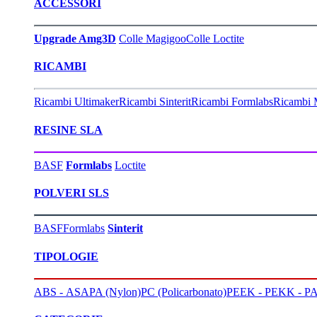
ACCESSORI
Upgrade Amg3D
Colle Magigoo
Colle Loctite
RICAMBI
Ricambi Ultimaker
Ricambi Sinterit
Ricambi Formlabs
Ricambi 
RESINE SLA
BASF
Formlabs
Loctite
POLVERI SLS
BASF
Formlabs
Sinterit
TIPOLOGIE
ABS - ASA
PA (Nylon)
PC (Policarbonato)
PEEK - PEKK - PA