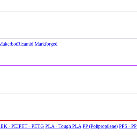
Makerbot
Ricambi Markforged
EK - PEI
PET - PETG
PLA - Tough PLA
PP (Polipropilene)
PPS - P