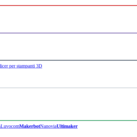
licer per stampanti 3D
a
Luvocom
Makerbot
Nanovia
Ultimaker​