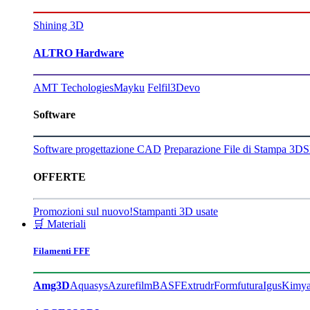
Shining 3D
ALTRO Hardware
AMT Techologies
Mayku
Felfil
3Devo
Software
Software progettazione CAD
Preparazione File di Stampa 3D
S
OFFERTE
Promozioni sul nuovo!
Stampanti 3D usate
🛒 Materiali
Filamenti FFF
Amg3D
Aquasys
Azurefilm
BASF
Extrudr
Formfutura
Igus
Kimy