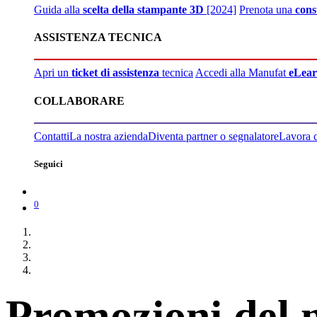
Guida alla
scelta della stampante 3D
[2024]
Prenota una
cons
ASSISTENZA TECNICA
Apri un
ticket di assistenza
tecnica
Accedi alla Manufat
eLear
COLLABORARE
Contatti
La nostra azienda
Diventa partner o segnalatore
Lavora 
Seguici
0
Promozioni del 