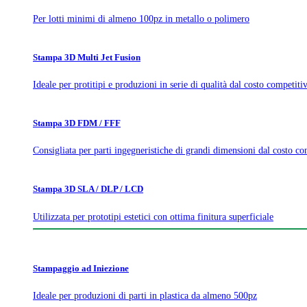
Per lotti minimi di almeno 100pz in metallo o polimero
Stampa 3D Multi Jet Fusion
Ideale per protitipi e produzioni in serie di qualità dal costo competiti
Stampa 3D FDM / FFF
Consigliata per parti ingegneristiche di grandi dimensioni dal costo co
Stampa 3D SLA / DLP / LCD
Utilizzata per prototipi estetici con ottima finitura superficiale
Stampaggio ad Iniezione
Ideale per produzioni di parti in plastica da almeno 500pz