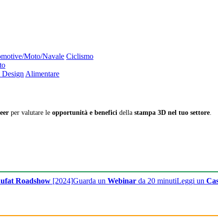
motive/Moto/Navale
Ciclismo
to
 Design
Alimentare
eer
per valutare le
opportunità e benefici
della
stampa 3D nel tuo settore
.
ufat Roadshow
[2024]
Guarda un
Webinar
da 20 minuti
Leggi un
Cas