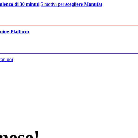
ulenza di 30 minuti
5 motivi per
scegliere Manufat
ning Platform
con noi
mese!