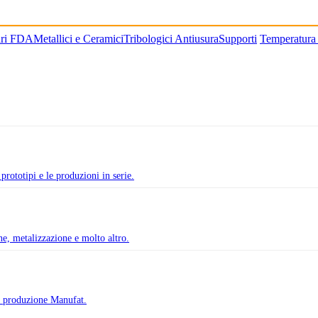
ari FDA
Metallici e Ceramici
Tribologici Antiusura
Supporti
Temperatura
prototipi e le produzioni in serie.
one, metalizzazione e molto altro.
di produzione Manufat.