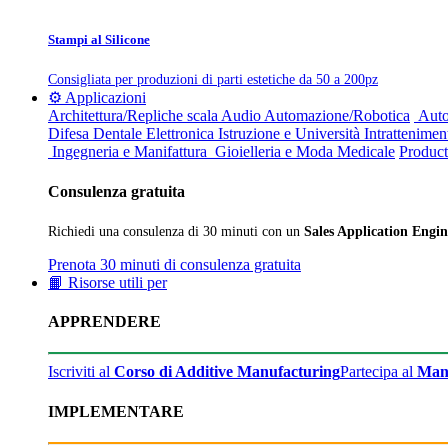
Stampi al Silicone
Consigliata per produzioni di parti estetiche da 50 a 200pz
⚙️ Applicazioni
Architettura/Repliche scala
Audio
Automazione/Robotica
Auto
Difesa
Dentale
Elettronica
Istruzione e Università
Intrattenimen
Ingegneria e Manifattura
Gioielleria e Moda
Medicale
Product
Consulenza gratuita
Richiedi una consulenza di 30 minuti con un
Sales Application Engin
Prenota 30 minuti di consulenza gratuita
📙 Risorse utili per
APPRENDERE
Iscriviti al
Corso di Additive Manufacturing
Partecipa al
Man
IMPLEMENTARE