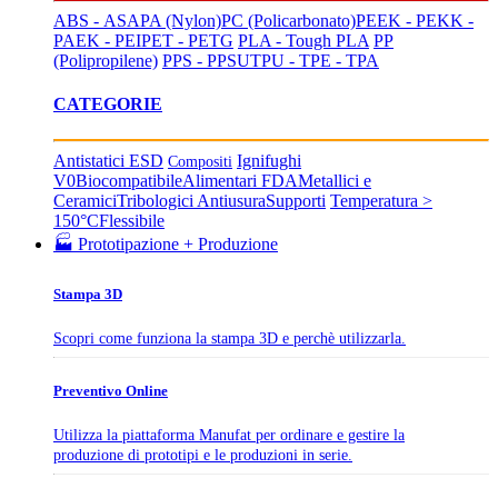
ABS - ASA
PA (Nylon)
PC (Policarbonato)
PEEK - PEKK -
PAEK - PEI
PET - PETG
PLA - Tough PLA
PP
(Polipropilene)
PPS - PPSU
TPU - TPE - TPA
CATEGORIE
Antistatici ESD
Ignifughi
Compositi
V0
Biocompatibile
Alimentari FDA
Metallici e
Ceramici
Tribologici Antiusura
Supporti
Temperatura >
150°C
Flessibile
🏭 Prototipazione + Produzione
Stampa 3D
Scopri come funziona la stampa 3D e perchè utilizzarla.
Preventivo Online
Utilizza la piattaforma Manufat per ordinare e gestire la
produzione di prototipi e le produzioni in serie.