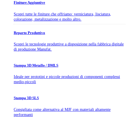
Finiture Aggiuntive
Scopri tutte le finiture che offriamo: verniciatura, lisciatura,
colorazione, metalizzazione e molto altro.
Reparto Produttivo
Scopri le tecnologie produttive a disposizione nella fabbrica digitale
di produzione Manufat.
Stampa 3D Metallo / DMLS
Ideale per prototipi e piccole produzioni di componenti complessi
medio-piccoli
Stampa 3D SLS
Consigliata come alternativa al MJF con materiali altamente
performanti