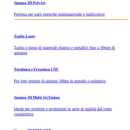
Stampa 3D PolyJet
Perfetta per parti estetiche multimateriale e multicolore
Taglio Laser
Taglio e piega di materiali plastici e metallici fino a 10mm di
spessore
Tornitura e Fresatura CNC
Per lotti minimi di almeno 100pz in metallo o polimero
Stampa 3D Multi Jet Fusion
Ideale per protitipi e produzioni in serie di qualità dal costo
competitivo