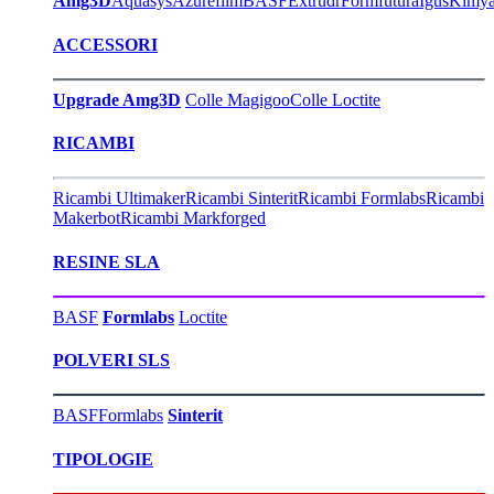
Amg3D
Aquasys
Azurefilm
BASF
Extrudr
Formfutura
Igus
Kimy
ACCESSORI
Upgrade Amg3D
Colle Magigoo
Colle Loctite
RICAMBI
Ricambi Ultimaker
Ricambi Sinterit
Ricambi Formlabs
Ricambi
Makerbot
Ricambi Markforged
RESINE SLA
BASF
Formlabs
Loctite
POLVERI SLS
BASF
Formlabs
Sinterit
TIPOLOGIE