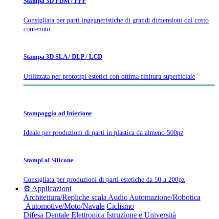
Stampa 3D FDM / FFF
Consigliata per parti ingegneristiche di grandi dimensioni dal costo
contenuto
Stampa 3D SLA / DLP / LCD
Utilizzata per prototipi estetici con ottima finitura superficiale
Stampaggio ad Iniezione
Ideale per produzioni di parti in plastica da almeno 500pz
Stampi al Silicone
Consigliata per produzioni di parti estetiche da 50 a 200pz
⚙️ Applicazioni
Architettura/Repliche scala
Audio
Automazione/Robotica
Automotive/Moto/Navale
Ciclismo
Difesa
Dentale
Elettronica
Istruzione e Università