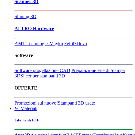
Scanner 3D
Shining 3D
ALTRO Hardware
AMT Techologies
Mayku
Felfil
3Devo
Software
Software progettazione CAD
Preparazione File di Stampa
3D
Slicer per stampanti 3D
OFFERTE
Promozioni sul nuovo!
Stampanti 3D usate
🛒 Materiali
Filamenti FFF