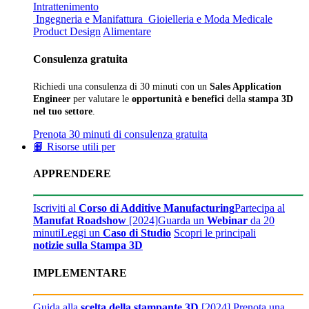
Intrattenimento
Ingegneria e Manifattura
Gioielleria e Moda
Medicale
Product Design
Alimentare
Consulenza gratuita
Richiedi una consulenza di 30 minuti con un
Sales Application
Engineer
per valutare le
opportunità e benefici
della
stampa 3D
nel tuo settore
.
Prenota 30 minuti di consulenza gratuita
📙 Risorse utili per
APPRENDERE
Iscriviti al
Corso di Additive Manufacturing
Partecipa al
Manufat Roadshow
[2024]
Guarda un
Webinar
da 20
minuti
Leggi un
Caso di Studio
Scopri le principali
notizie sulla Stampa 3D
IMPLEMENTARE
Guida alla
scelta della stampante 3D
[2024]
Prenota una