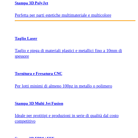
Stampa 3D PolyJet
Perfetta per parti estetiche multimateriale e multicolore
Taglio Laser
Taglio e piega di materiali plastici e metallici fino a 10mm di
spessore
Tornitura e Fresatura CNC
Per lotti minimi di almeno 100pz in metallo o polimero
Stampa 3D Multi Jet Fusion
Ideale per protitipi e produzioni in serie di qualità dal costo
competitivo