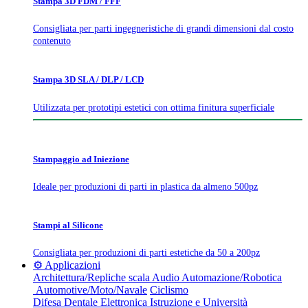
Stampa 3D FDM / FFF
Consigliata per parti ingegneristiche di grandi dimensioni dal costo
contenuto
Stampa 3D SLA / DLP / LCD
Utilizzata per prototipi estetici con ottima finitura superficiale
Stampaggio ad Iniezione
Ideale per produzioni di parti in plastica da almeno 500pz
Stampi al Silicone
Consigliata per produzioni di parti estetiche da 50 a 200pz
⚙️ Applicazioni
Architettura/Repliche scala
Audio
Automazione/Robotica
Automotive/Moto/Navale
Ciclismo
Difesa
Dentale
Elettronica
Istruzione e Università