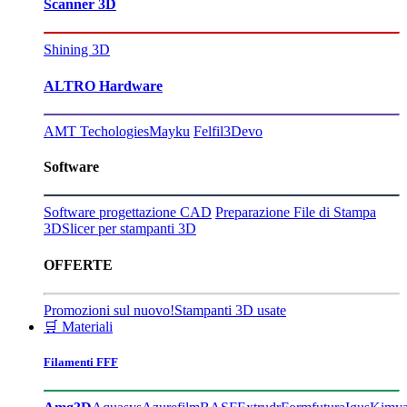
Scanner 3D
Shining 3D
ALTRO Hardware
AMT Techologies
Mayku
Felfil
3Devo
Software
Software progettazione CAD
Preparazione File di Stampa
3D
Slicer per stampanti 3D
OFFERTE
Promozioni sul nuovo!
Stampanti 3D usate
🛒 Materiali
Filamenti FFF