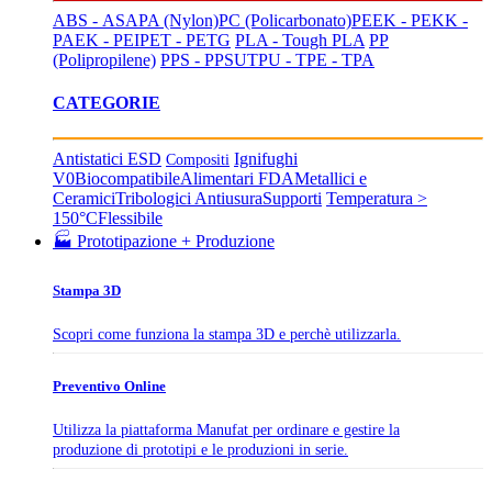
ABS - ASA
PA (Nylon)
PC (Policarbonato)
PEEK - PEKK -
PAEK - PEI
PET - PETG
PLA - Tough PLA
PP
(Polipropilene)
PPS - PPSU
TPU - TPE - TPA
CATEGORIE
Antistatici ESD
Ignifughi
Compositi
V0
Biocompatibile
Alimentari FDA
Metallici e
Ceramici
Tribologici Antiusura
Supporti
Temperatura >
150°C
Flessibile
🏭 Prototipazione + Produzione
Stampa 3D
Scopri come funziona la stampa 3D e perchè utilizzarla.
Preventivo Online
Utilizza la piattaforma Manufat per ordinare e gestire la
produzione di prototipi e le produzioni in serie.