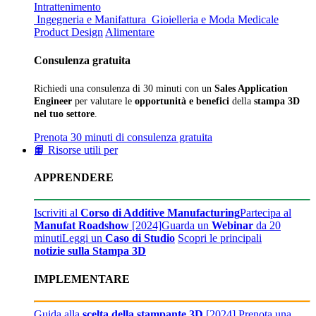
Intrattenimento
Ingegneria e Manifattura
Gioielleria e Moda
Medicale
Product Design
Alimentare
Consulenza gratuita
Richiedi una consulenza di 30 minuti con un
Sales Application
Engineer
per valutare le
opportunità e benefici
della
stampa 3D
nel tuo settore
.
Prenota 30 minuti di consulenza gratuita
📙 Risorse utili per
APPRENDERE
Iscriviti al
Corso di Additive Manufacturing
Partecipa al
Manufat Roadshow
[2024]
Guarda un
Webinar
da 20
minuti
Leggi un
Caso di Studio
Scopri le principali
notizie sulla Stampa 3D
IMPLEMENTARE
Guida alla
scelta della stampante 3D
[2024]
Prenota una