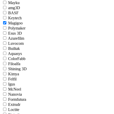
Mayku
amg3D
BASF
Keytech
Magigoo
Polymaker
Esus 3D
Azurefilm
Luvocom
Builtak
Aquasys
ColorFabb
Filoalfa
Shining 3D
Kimya
Felfil
Igus
McNeel
Nanovia
Formfutura
Extrudr
Loctite