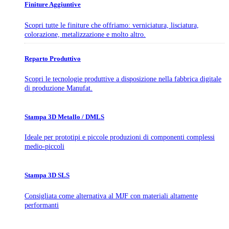
Finiture Aggiuntive
Scopri tutte le finiture che offriamo: verniciatura, lisciatura,
colorazione, metalizzazione e molto altro.
Reparto Produttivo
Scopri le tecnologie produttive a disposizione nella fabbrica digitale
di produzione Manufat.
Stampa 3D Metallo / DMLS
Ideale per prototipi e piccole produzioni di componenti complessi
medio-piccoli
Stampa 3D SLS
Consigliata come alternativa al MJF con materiali altamente
performanti