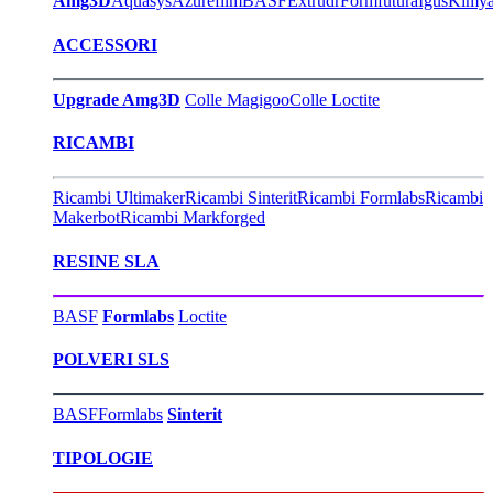
Amg3D
Aquasys
Azurefilm
BASF
Extrudr
Formfutura
Igus
Kimy
ACCESSORI
Upgrade Amg3D
Colle Magigoo
Colle Loctite
RICAMBI
Ricambi Ultimaker
Ricambi Sinterit
Ricambi Formlabs
Ricambi
Makerbot
Ricambi Markforged
RESINE SLA
BASF
Formlabs
Loctite
POLVERI SLS
BASF
Formlabs
Sinterit
TIPOLOGIE