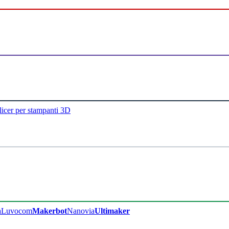
licer per stampanti 3D
a
Luvocom
Makerbot
Nanovia
Ultimaker​