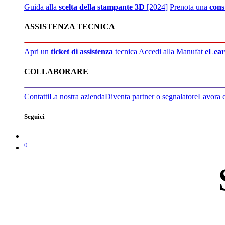
Guida alla
scelta della stampante 3D
[2024]
Prenota una
cons
ASSISTENZA TECNICA
Apri un
ticket di assistenza
tecnica
Accedi alla Manufat
eLear
COLLABORARE
Contatti
La nostra azienda
Diventa partner o segnalatore
Lavora 
Seguici
0