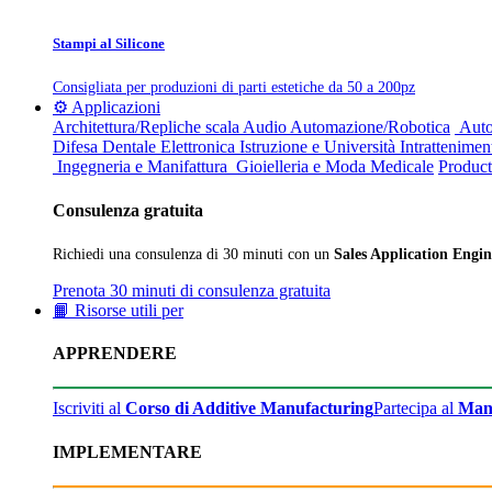
Stampi al Silicone
Consigliata per produzioni di parti estetiche da 50 a 200pz
⚙️ Applicazioni
Architettura/Repliche scala
Audio
Automazione/Robotica
Auto
Difesa
Dentale
Elettronica
Istruzione e Università
Intrattenimen
Ingegneria e Manifattura
Gioielleria e Moda
Medicale
Product
Consulenza gratuita
Richiedi una consulenza di 30 minuti con un
Sales Application Engin
Prenota 30 minuti di consulenza gratuita
📙 Risorse utili per
APPRENDERE
Iscriviti al
Corso di Additive Manufacturing
Partecipa al
Man
IMPLEMENTARE