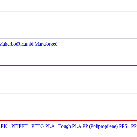
Makerbot
Ricambi Markforged
EK - PEI
PET - PETG
PLA - Tough PLA
PP (Polipropilene)
PPS - P