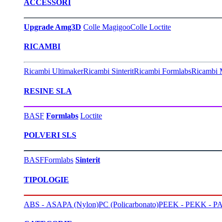
ACCESSORI
Upgrade Amg3D
Colle Magigoo
Colle Loctite
RICAMBI
Ricambi Ultimaker
Ricambi Sinterit
Ricambi Formlabs
Ricambi 
RESINE SLA
BASF
Formlabs
Loctite
POLVERI SLS
BASF
Formlabs
Sinterit
TIPOLOGIE
ABS - ASA
PA (Nylon)
PC (Policarbonato)
PEEK - PEKK - PA