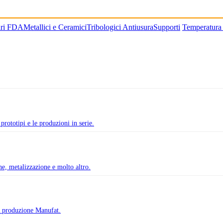
ari FDA
Metallici e Ceramici
Tribologici Antiusura
Supporti
Temperatura
prototipi e le produzioni in serie.
one, metalizzazione e molto altro.
di produzione Manufat.