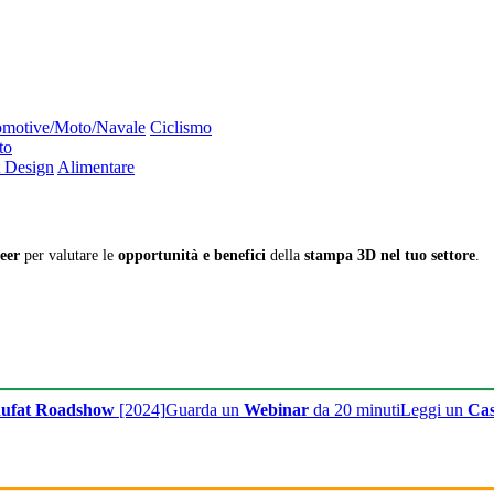
motive/Moto/Navale
Ciclismo
to
 Design
Alimentare
eer
per valutare le
opportunità e benefici
della
stampa 3D nel tuo settore
.
ufat Roadshow
[2024]
Guarda un
Webinar
da 20 minuti
Leggi un
Cas