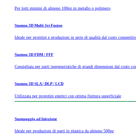
Per lotti minimi di almeno 100pz in metallo o polimero
Stampa 3D Multi Jet Fusion
Ideale per protitipi e produzioni in serie di qualità dal costo competiti
Stampa 3D FDM / FFF
Consigliata per parti ingegneristiche di grandi dimensioni dal costo co
Stampa 3D SLA / DLP / LCD
Utilizzata per prototipi estetici con ottima finitura superficiale
Stampaggio ad Iniezione
Ideale per produzioni di parti in plastica da almeno 500pz