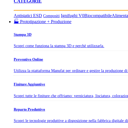
CATEGORIE
Antistatici ESD
Ignifughi V0
Biocompatibile
Aliment
Compositi
🏭 Prototipazione + Produzione
Stampa 3D
Scopri come funziona la stampa 3D e perchè utilizzarla.
Preventivo Online
Utilizza la piattaforma Manufat per ordinare e gestire la produzione di 
Finiture Aggiuntive
Scopri tutte le finiture che offriamo: verniciatura, lisciatura, colorazi
Reparto Produttivo
Scopri le tecnologie produttive a disposizione nella fabbrica digitale 