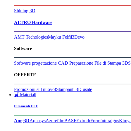
Shining 3D
ALTRO Hardware
AMT Techologies
Mayku
Felfil
3Devo
Software
Software progettazione CAD
Preparazione File di Stampa 3D
S
OFFERTE
Promozioni sul nuovo!
Stampanti 3D usate
🛒 Materiali
Filamenti FFF
Amg3D
Aquasys
Azurefilm
BASF
Extrudr
Formfutura
Igus
Kimy