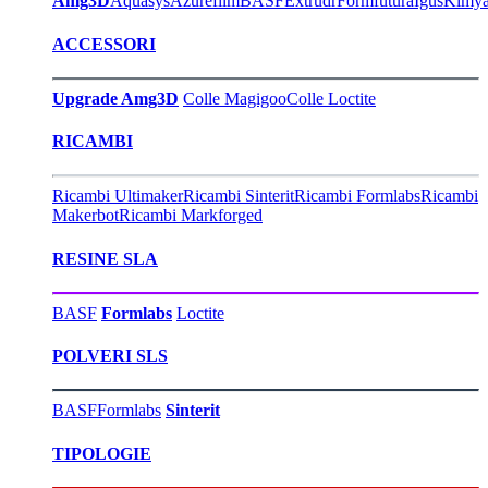
Amg3D
Aquasys
Azurefilm
BASF
Extrudr
Formfutura
Igus
Kimy
ACCESSORI
Upgrade Amg3D
Colle Magigoo
Colle Loctite
RICAMBI
Ricambi Ultimaker
Ricambi Sinterit
Ricambi Formlabs
Ricambi
Makerbot
Ricambi Markforged
RESINE SLA
BASF
Formlabs
Loctite
POLVERI SLS
BASF
Formlabs
Sinterit
TIPOLOGIE