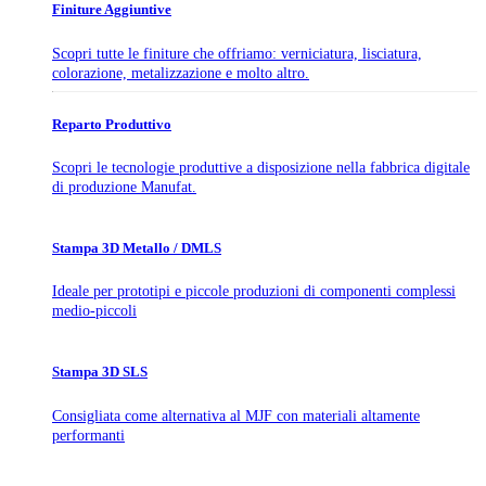
Finiture Aggiuntive
Scopri tutte le finiture che offriamo: verniciatura, lisciatura,
colorazione, metalizzazione e molto altro.
Reparto Produttivo
Scopri le tecnologie produttive a disposizione nella fabbrica digitale
di produzione Manufat.
Stampa 3D Metallo / DMLS
Ideale per prototipi e piccole produzioni di componenti complessi
medio-piccoli
Stampa 3D SLS
Consigliata come alternativa al MJF con materiali altamente
performanti