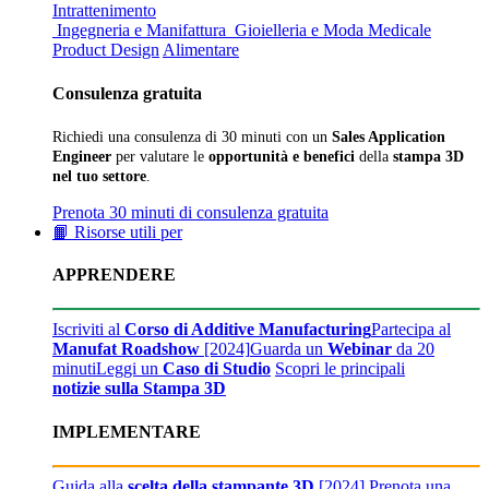
Intrattenimento
Ingegneria e Manifattura
Gioielleria e Moda
Medicale
Product Design
Alimentare
Consulenza gratuita
Richiedi una consulenza di 30 minuti con un
Sales Application
Engineer
per valutare le
opportunità e benefici
della
stampa 3D
nel tuo settore
.
Prenota 30 minuti di consulenza gratuita
📙 Risorse utili per
APPRENDERE
Iscriviti al
Corso di Additive Manufacturing
Partecipa al
Manufat Roadshow
[2024]
Guarda un
Webinar
da 20
minuti
Leggi un
Caso di Studio
Scopri le principali
notizie sulla Stampa 3D
IMPLEMENTARE
Guida alla
scelta della stampante 3D
[2024]
Prenota una