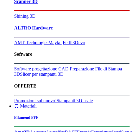
Scanner 3D
Shining 3D
ALTRO Hardware
AMT Techologies
Mayku
Felfil
3Devo
Software
Software progettazione CAD
Preparazione File di Stampa
3D
Slicer per stampanti 3D
OFFERTE
Promozioni sul nuovo!
Stampanti 3D usate
🛒 Materiali
Filamenti FFF