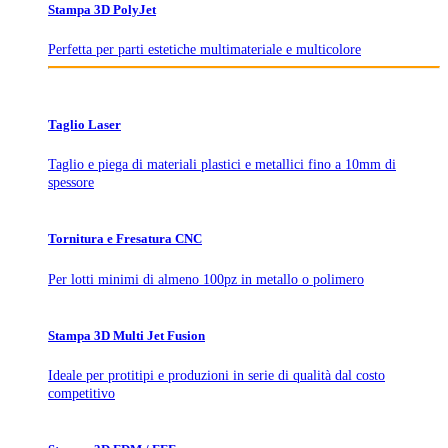
Stampa 3D PolyJet
Perfetta per parti estetiche multimateriale e multicolore
Taglio Laser
Taglio e piega di materiali plastici e metallici fino a 10mm di
spessore
Tornitura e Fresatura CNC
Per lotti minimi di almeno 100pz in metallo o polimero
Stampa 3D Multi Jet Fusion
Ideale per protitipi e produzioni in serie di qualità dal costo
competitivo