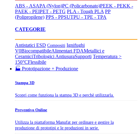
ABS - ASA
PA (Nylon)
PC (Policarbonato)
PEEK - PEKK -
PAEK - PEI
PET - PETG
PLA - Tough PLA
PP
(Polipropilene)
PPS - PPSU
TPU - TPE - TPA
CATEGORIE
Antistatici ESD
Ignifughi
Compositi
V0
Biocompatibile
Alimentari FDA
Metallici e
Ceramici
Tribologici Antiusura
Supporti
Temperatura >
150°C
Flessibile
🏭 Prototipazione + Produzione
Stampa 3D
Scopri come funziona la stampa 3D e perchè utilizzarla.
Preventivo Online
Utilizza la piattaforma Manufat per ordinare e gestire la
produzione di prototipi e le produzioni in serie.