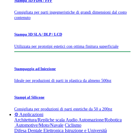
Stampa 3D FDM / FFF
Consigliata per parti ingegneristiche di grandi dimensioni dal costo
contenuto
Stampa 3D SLA / DLP / LCD
Utilizzata per prototipi estetici con ottima finitura superficiale
Stampaggio ad Iniezione
Ideale per produzioni di parti in plastica da almeno 500pz
Stampi al Silicone
Consigliata per produzioni di parti estetiche da 50 a 200pz
⚙️ Applicazioni
Architettura/Repliche scala
Audio
Automazione/Robotica
Automotive/Moto/Navale
Ciclismo
Difesa
Dentale
Elettronica
Istruzione e Università