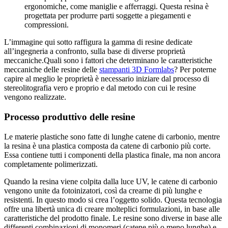
ergonomiche, come maniglie e afferraggi. Questa resina è
progettata per produrre parti soggette a piegamenti e
compressioni.
L’immagine qui sotto raffigura la gamma di resine dedicate
all’ingegneria a confronto, sulla base di diverse proprietà
meccaniche.
Quali sono i fattori che determinano le caratteristiche
meccaniche delle resine delle
stampanti 3D Formlabs
? Per poterne
capire al meglio le proprietà è necessario iniziare dal processo di
stereolitografia vero e proprio e dal metodo con cui le resine
vengono realizzate.
Processo produttivo delle resine
Le materie plastiche sono fatte di lunghe catene di carbonio, mentre
la resina è una plastica composta da catene di carbonio più corte.
Essa contiene tutti i componenti della plastica finale, ma non ancora
completamente polimerizzati.
Quando la resina viene colpita dalla luce UV, le catene di carbonio
vengono unite da fotoinizatori, così da crearne di più lunghe e
resistenti. In questo modo si crea l’oggetto solido. Questa tecnologia
offre una libertà unica di creare molteplici formulazioni, in base alle
caratteristiche del prodotto finale. Le resine sono diverse in base alle
differenti combinazioni di monomeri (catene più o meno lunghe) e