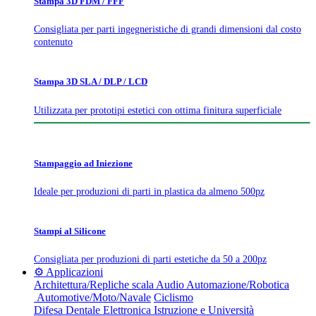
Stampa 3D FDM / FFF
Consigliata per parti ingegneristiche di grandi dimensioni dal costo
contenuto
Stampa 3D SLA / DLP / LCD
Utilizzata per prototipi estetici con ottima finitura superficiale
Stampaggio ad Iniezione
Ideale per produzioni di parti in plastica da almeno 500pz
Stampi al Silicone
Consigliata per produzioni di parti estetiche da 50 a 200pz
⚙️ Applicazioni
Architettura/Repliche scala
Audio
Automazione/Robotica
Automotive/Moto/Navale
Ciclismo
Difesa
Dentale
Elettronica
Istruzione e Università