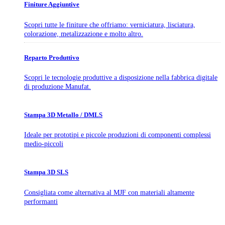
Finiture Aggiuntive
Scopri tutte le finiture che offriamo: verniciatura, lisciatura,
colorazione, metalizzazione e molto altro.
Reparto Produttivo
Scopri le tecnologie produttive a disposizione nella fabbrica digitale
di produzione Manufat.
Stampa 3D Metallo / DMLS
Ideale per prototipi e piccole produzioni di componenti complessi
medio-piccoli
Stampa 3D SLS
Consigliata come alternativa al MJF con materiali altamente
performanti