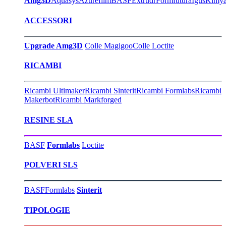
Amg3D
Aquasys
Azurefilm
BASF
Extrudr
Formfutura
Igus
Kimy
ACCESSORI
Upgrade Amg3D
Colle Magigoo
Colle Loctite
RICAMBI
Ricambi Ultimaker
Ricambi Sinterit
Ricambi Formlabs
Ricambi
Makerbot
Ricambi Markforged
RESINE SLA
BASF
Formlabs
Loctite
POLVERI SLS
BASF
Formlabs
Sinterit
TIPOLOGIE