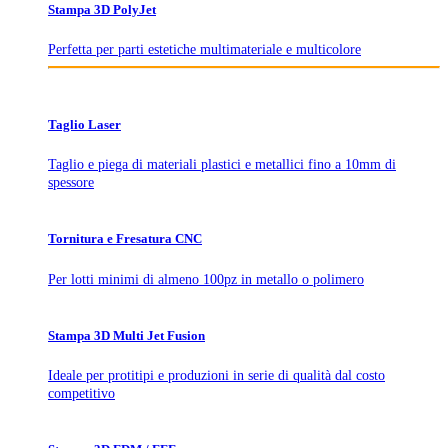
Stampa 3D PolyJet
Perfetta per parti estetiche multimateriale e multicolore
Taglio Laser
Taglio e piega di materiali plastici e metallici fino a 10mm di
spessore
Tornitura e Fresatura CNC
Per lotti minimi di almeno 100pz in metallo o polimero
Stampa 3D Multi Jet Fusion
Ideale per protitipi e produzioni in serie di qualità dal costo
competitivo