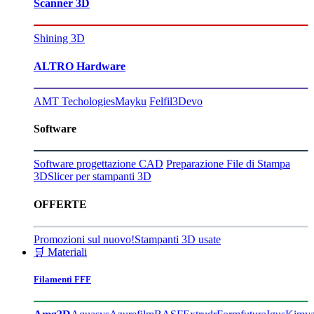
Scanner 3D
Shining 3D
ALTRO Hardware
AMT Techologies
Mayku
Felfil
3Devo
Software
Software progettazione CAD
Preparazione File di Stampa
3D
Slicer per stampanti 3D
OFFERTE
Promozioni sul nuovo!
Stampanti 3D usate
🛒 Materiali
Filamenti FFF