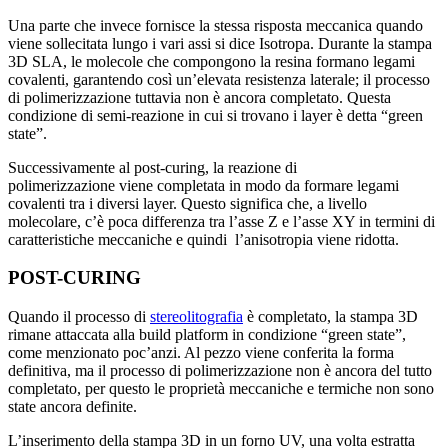
Una parte che invece fornisce la stessa risposta meccanica quando
viene sollecitata lungo i vari assi si dice Isotropa. Durante la stampa
3D SLA, le molecole che compongono la resina formano legami
covalenti, garantendo così un’elevata resistenza laterale; il processo
di polimerizzazione tuttavia non è ancora completato. Questa
condizione di semi-reazione in cui si trovano i layer è detta “green
state”.
Successivamente al post-curing, la reazione di
polimerizzazione viene completata in modo da formare legami
covalenti tra i diversi layer. Questo significa che, a livello
molecolare, c’è poca differenza tra l’asse Z e l’asse XY in termini di
caratteristiche meccaniche e quindi l’anisotropia viene ridotta.
POST-CURING
Quando il processo di
stereolitografia
è completato, la stampa 3D
rimane attaccata alla build platform in condizione “green state”,
come menzionato poc’anzi. Al pezzo viene conferita la forma
definitiva, ma il processo di polimerizzazione non è ancora del tutto
completato, per questo le proprietà meccaniche e termiche non sono
state ancora definite.
L’inserimento della stampa 3D in un forno UV, una volta estratta