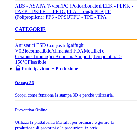
ABS - ASA
PA (Nylon)
PC (Policarbonato)
PEEK - PEKK -
PAEK - PEI
PET - PETG
PLA - Tough PLA
PP
(Polipropilene)
PPS - PPSU
TPU - TPE - TPA
CATEGORIE
Antistatici ESD
Ignifughi
Compositi
V0
Biocompatibile
Alimentari FDA
Metallici e
Ceramici
Tribologici Antiusura
Supporti
Temperatura >
150°C
Flessibile
🏭 Prototipazione + Produzione
Stampa 3D
Scopri come funziona la stampa 3D e perchè utilizzarla.
Preventivo Online
Utilizza la piattaforma Manufat per ordinare e gestire la
produzione di prototipi e le produzioni in serie.