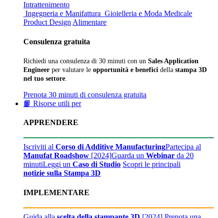
Intrattenimento
Ingegneria e Manifattura
Gioielleria e Moda
Medicale
Product Design
Alimentare
Consulenza gratuita
Richiedi una consulenza di 30 minuti con un
Sales Application
Engineer
per valutare le
opportunità e benefici
della
stampa 3D
nel tuo settore
.
Prenota 30 minuti di consulenza gratuita
📙 Risorse utili per
APPRENDERE
Iscriviti al
Corso di Additive Manufacturing
Partecipa al
Manufat Roadshow
[2024]
Guarda un
Webinar
da 20
minuti
Leggi un
Caso di Studio
Scopri le principali
notizie sulla Stampa 3D
IMPLEMENTARE
Guida alla
scelta della stampante 3D
[2024]
Prenota una