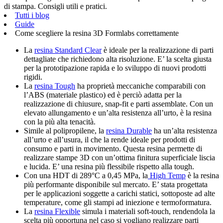
di stampa. Consigli utili e pratici.
Tutti i blog
Guide
Come scegliere la resina 3D Formlabs correttamente
La
resina Standard Clear
è ideale per la realizzazione di parti
dettagliate che richiedono alta risoluzione. E’ la scelta giusta
per la prototipazione rapida e lo sviluppo di nuovi prodotti
rigidi.
La
resina Tough
ha proprietà meccaniche comparabili con
l’ABS (materiale plastico) ed è perciò adatta per la
realizzazione di chiusure, snap-fit e parti assemblate. Con un
elevato allungamento e un’alta resistenza all’urto, è la resina
con la più alta tenacità.
Simile al polipropilene, la
resina Durable
ha un’alta resistenza
all’urto e all’usura, il che la rende ideale per prodotti di
consumo e parti in movimento. Questa resina permette di
realizzare stampe 3D con un’ottima finitura superficiale liscia
e lucida. E’ una resina più flessibile rispetto alla tough.
Con una HDT di 289°C a 0,45 MPa, la
High Temp
è la resina
più performante disponibile sul mercato. E’ stata progettata
per le applicazioni soggette a carichi statici, sottoposte ad alte
temperature, come gli stampi ad iniezione e termoformatura.
La
resina Flexible
simula i materiali soft-touch, rendendola la
scelta più opportuna nel caso si vogliano realizzare parti