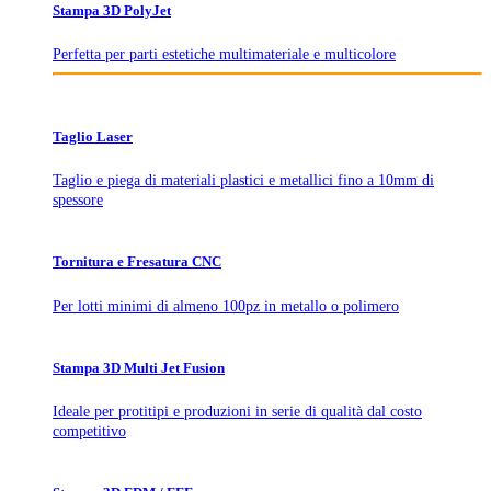
Stampa 3D PolyJet
Perfetta per parti estetiche multimateriale e multicolore
Taglio Laser
Taglio e piega di materiali plastici e metallici fino a 10mm di
spessore
Tornitura e Fresatura CNC
Per lotti minimi di almeno 100pz in metallo o polimero
Stampa 3D Multi Jet Fusion
Ideale per protitipi e produzioni in serie di qualità dal costo
competitivo