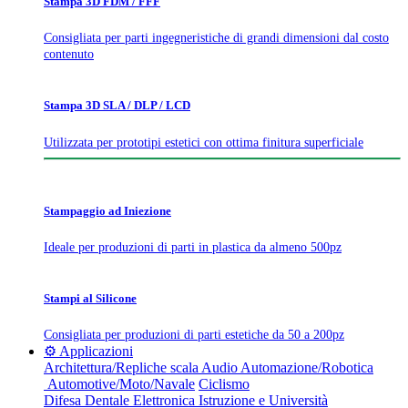
Stampa 3D FDM / FFF
Consigliata per parti ingegneristiche di grandi dimensioni dal costo
contenuto
Stampa 3D SLA / DLP / LCD
Utilizzata per prototipi estetici con ottima finitura superficiale
Stampaggio ad Iniezione
Ideale per produzioni di parti in plastica da almeno 500pz
Stampi al Silicone
Consigliata per produzioni di parti estetiche da 50 a 200pz
⚙️ Applicazioni
Architettura/Repliche scala
Audio
Automazione/Robotica
Automotive/Moto/Navale
Ciclismo
Difesa
Dentale
Elettronica
Istruzione e Università