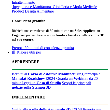
Intrattenimento
Ingegneria e Manifattura
Gioielleria e Moda
Medicale
Product Design
Alimentare
Consulenza gratuita
Richiedi una consulenza di 30 minuti con un
Sales Application
Engineer
per valutare le
opportunità e benefici
della
stampa 3D
nel tuo settore
.
Prenota 30 minuti di consulenza gratuita
📙 Risorse utili per
APPRENDERE
Iscriviti al
Corso di Additive Manufacturing
Partecipa al
Manufat Roadshow
[2024]
Guarda un
Webinar
da 20
minuti
Leggi un
Caso di Studio
Scopri le principali
notizie sulla Stampa 3D
IMPLEMENTARE
Guida alla
scelta della stampante 3D
[2024]
Prenota una