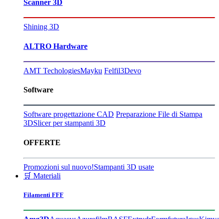
Scanner 3D
Shining 3D
ALTRO Hardware
AMT Techologies
Mayku
Felfil
3Devo
Software
Software progettazione CAD
Preparazione File di Stampa
3D
Slicer per stampanti 3D
OFFERTE
Promozioni sul nuovo!
Stampanti 3D usate
🛒 Materiali
Filamenti FFF