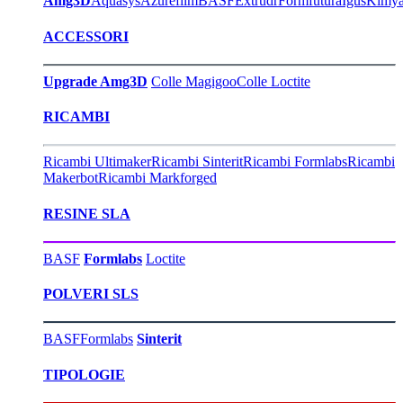
Amg3D
Aquasys
Azurefilm
BASF
Extrudr
Formfutura
Igus
Kimy
ACCESSORI
Upgrade Amg3D
Colle Magigoo
Colle Loctite
RICAMBI
Ricambi Ultimaker
Ricambi Sinterit
Ricambi Formlabs
Ricambi
Makerbot
Ricambi Markforged
RESINE SLA
BASF
Formlabs
Loctite
POLVERI SLS
BASF
Formlabs
Sinterit
TIPOLOGIE