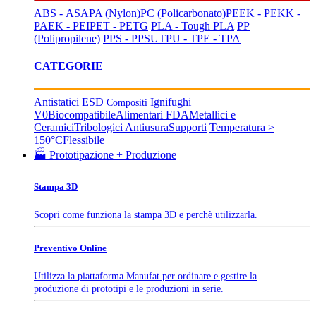
ABS - ASA
PA (Nylon)
PC (Policarbonato)
PEEK - PEKK -
PAEK - PEI
PET - PETG
PLA - Tough PLA
PP
(Polipropilene)
PPS - PPSU
TPU - TPE - TPA
CATEGORIE
Antistatici ESD
Ignifughi
Compositi
V0
Biocompatibile
Alimentari FDA
Metallici e
Ceramici
Tribologici Antiusura
Supporti
Temperatura >
150°C
Flessibile
🏭 Prototipazione + Produzione
Stampa 3D
Scopri come funziona la stampa 3D e perchè utilizzarla.
Preventivo Online
Utilizza la piattaforma Manufat per ordinare e gestire la
produzione di prototipi e le produzioni in serie.