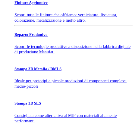
Finiture Aggiuntive
Scopri tutte le finiture che offriamo: verniciatura, lisciatura,
colorazione, metalizzazione e molto altro.
Reparto Produttivo
Scopri le tecnologie produttive a disposizione nella fabbrica digitale
di produzione Manufat.
Stampa 3D Metallo / DMLS
Ideale per prototipi e piccole produzioni di componenti complessi
medio-piccoli
Stampa 3D SLS
Consigliata come alternativa al MJF con materiali altamente
performanti