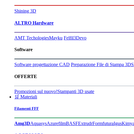
Shining 3D
ALTRO Hardware
AMT Techologies
Mayku
Felfil
3Devo
Software
Software progettazione CAD
Preparazione File di Stampa 3D
S
OFFERTE
Promozioni sul nuovo!
Stampanti 3D usate
🛒 Materiali
Filamenti FFF
Amg3D
Aquasys
Azurefilm
BASF
Extrudr
Formfutura
Igus
Kimy