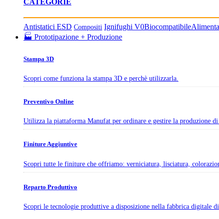
CATEGORIE
Antistatici ESD
Ignifughi V0
Biocompatibile
Aliment
Compositi
🏭 Prototipazione + Produzione
Stampa 3D
Scopri come funziona la stampa 3D e perchè utilizzarla.
Preventivo Online
Utilizza la piattaforma Manufat per ordinare e gestire la produzione di 
Finiture Aggiuntive
Scopri tutte le finiture che offriamo: verniciatura, lisciatura, colorazi
Reparto Produttivo
Scopri le tecnologie produttive a disposizione nella fabbrica digitale 