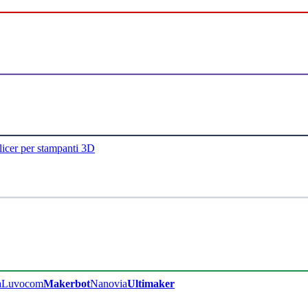
licer per stampanti 3D
a
Luvocom
Makerbot
Nanovia
Ultimaker​