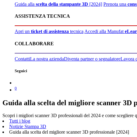
Guida alla
scelta della stampante 3D
[2024]
Prenota una
cons
ASSISTENZA TECNICA
Apri un
ticket di assistenza
tecnica
Accedi alla Manufat
eLear
COLLABORARE
Contatti
La nostra azienda
Diventa partner o segnalatore
Lavora 
Seguici
0
Guida alla scelta del migliore scanner 3D p
Scopri i migliori scanner 3D professionali del 2024 e come scegliere qu
Tutti i blog
Notizie Stampa 3D
Guida alla scelta del migliore scanner 3D professionale [2024]