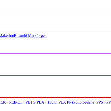
Makerbot
Ricambi Markforged
EK - PEI
PET - PETG
PLA - Tough PLA
PP (Polipropilene)
PPS - P