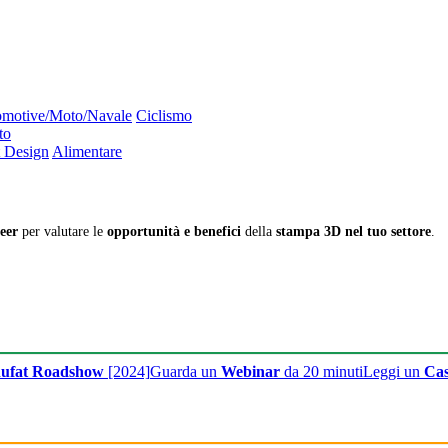
motive/Moto/Navale
Ciclismo
to
 Design
Alimentare
eer
per valutare le
opportunità e benefici
della
stampa 3D nel tuo settore
.
ufat Roadshow
[2024]
Guarda un
Webinar
da 20 minuti
Leggi un
Cas