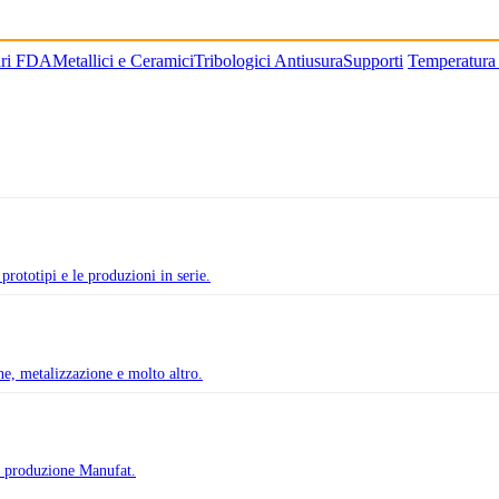
ari FDA
Metallici e Ceramici
Tribologici Antiusura
Supporti
Temperatura
prototipi e le produzioni in serie.
one, metalizzazione e molto altro.
di produzione Manufat.