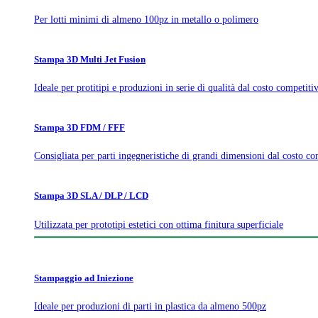
Per lotti minimi di almeno 100pz in metallo o polimero
Stampa 3D Multi Jet Fusion
Ideale per protitipi e produzioni in serie di qualità dal costo competiti
Stampa 3D FDM / FFF
Consigliata per parti ingegneristiche di grandi dimensioni dal costo co
Stampa 3D SLA / DLP / LCD
Utilizzata per prototipi estetici con ottima finitura superficiale
Stampaggio ad Iniezione
Ideale per produzioni di parti in plastica da almeno 500pz