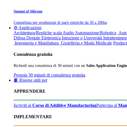
Stampi al Silicone
Consigliata per produzioni di parti estetiche da 50 a 200pz
⚙️ Applicazioni
Architettura/Repliche scala
Audio
Automazione/Robotica
Auto
Difesa
Dentale
Elettronica
Istruzione e Università
Intrattenimen
Ingegneria e Manifattura
Gioielleria e Moda
Medicale
Product
Consulenza gratuita
Richiedi una consulenza di 30 minuti con un
Sales Application Engin
Prenota 30 minuti di consulenza gratuita
📙 Risorse utili per
APPRENDERE
Iscriviti al
Corso di Additive Manufacturing
Partecipa al
Man
IMPLEMENTARE