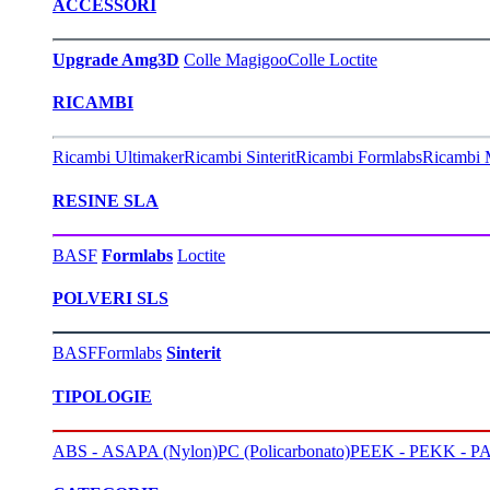
ACCESSORI
Upgrade Amg3D
Colle Magigoo
Colle Loctite
RICAMBI
Ricambi Ultimaker
Ricambi Sinterit
Ricambi Formlabs
Ricambi 
RESINE SLA
BASF
Formlabs
Loctite
POLVERI SLS
BASF
Formlabs
Sinterit
TIPOLOGIE
ABS - ASA
PA (Nylon)
PC (Policarbonato)
PEEK - PEKK - PA