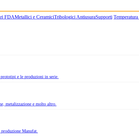
ari FDA
Metallici e Ceramici
Tribologici Antiusura
Supporti
Temperatura
prototipi e le produzioni in serie.
one, metalizzazione e molto altro.
di produzione Manufat.