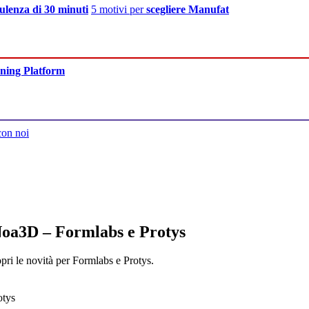
ulenza di 30 minuti
5 motivi per
scegliere Manufat
ning Platform
con noi
 Noa3D – Formlabs e Protys
ri le novità per Formlabs e Protys.
otys