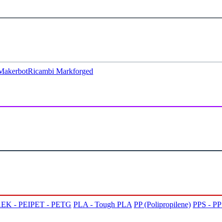
Makerbot
Ricambi Markforged
EK - PEI
PET - PETG
PLA - Tough PLA
PP (Polipropilene)
PPS - P