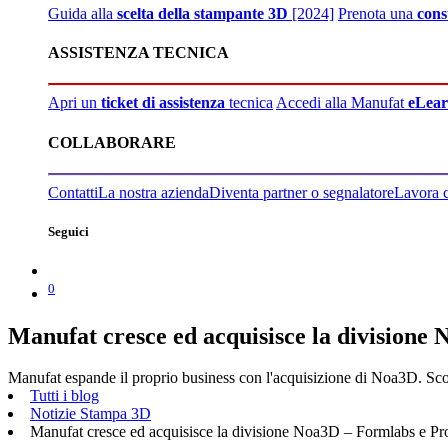
Guida alla
scelta della stampante 3D
[2024]
Prenota una
cons
ASSISTENZA TECNICA
Apri un
ticket di assistenza
tecnica
Accedi alla Manufat
eLear
COLLABORARE
Contatti
La nostra azienda
Diventa partner o segnalatore
Lavora 
Seguici
0
Manufat cresce ed acquisisce la divisione
Manufat espande il proprio business con l'acquisizione di Noa3D. Scop
Tutti i blog
Notizie Stampa 3D
Manufat cresce ed acquisisce la divisione Noa3D – Formlabs e Pr