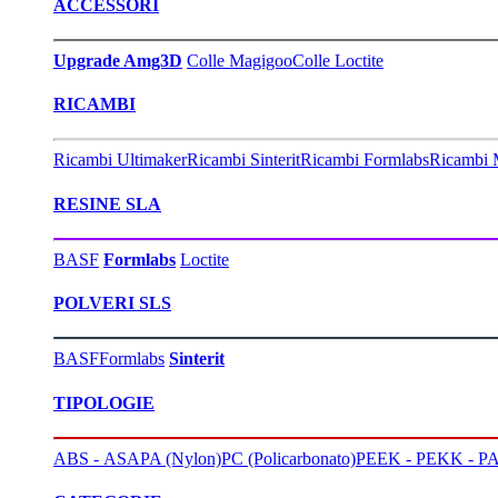
ACCESSORI
Upgrade Amg3D
Colle Magigoo
Colle Loctite
RICAMBI
Ricambi Ultimaker
Ricambi Sinterit
Ricambi Formlabs
Ricambi 
RESINE SLA
BASF
Formlabs
Loctite
POLVERI SLS
BASF
Formlabs
Sinterit
TIPOLOGIE
ABS - ASA
PA (Nylon)
PC (Policarbonato)
PEEK - PEKK - PA