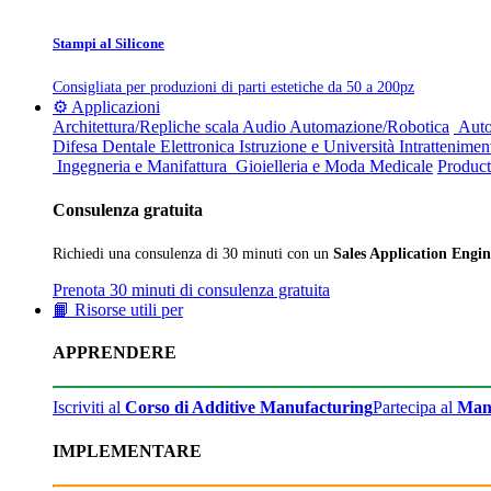
Stampi al Silicone
Consigliata per produzioni di parti estetiche da 50 a 200pz
⚙️ Applicazioni
Architettura/Repliche scala
Audio
Automazione/Robotica
Auto
Difesa
Dentale
Elettronica
Istruzione e Università
Intrattenimen
Ingegneria e Manifattura
Gioielleria e Moda
Medicale
Product
Consulenza gratuita
Richiedi una consulenza di 30 minuti con un
Sales Application Engin
Prenota 30 minuti di consulenza gratuita
📙 Risorse utili per
APPRENDERE
Iscriviti al
Corso di Additive Manufacturing
Partecipa al
Man
IMPLEMENTARE