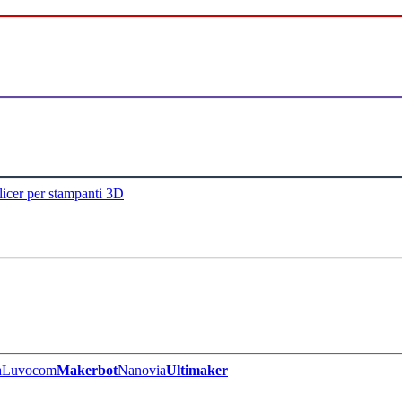
licer per stampanti 3D
a
Luvocom
Makerbot
Nanovia
Ultimaker​