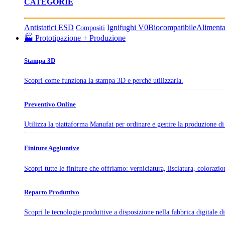
CATEGORIE
Antistatici ESD
Ignifughi V0
Biocompatibile
Aliment
Compositi
🏭 Prototipazione + Produzione
Stampa 3D
Scopri come funziona la stampa 3D e perchè utilizzarla.
Preventivo Online
Utilizza la piattaforma Manufat per ordinare e gestire la produzione di 
Finiture Aggiuntive
Scopri tutte le finiture che offriamo: verniciatura, lisciatura, colorazi
Reparto Produttivo
Scopri le tecnologie produttive a disposizione nella fabbrica digitale 