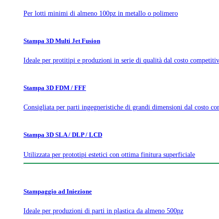
Per lotti minimi di almeno 100pz in metallo o polimero
Stampa 3D Multi Jet Fusion
Ideale per protitipi e produzioni in serie di qualità dal costo competiti
Stampa 3D FDM / FFF
Consigliata per parti ingegneristiche di grandi dimensioni dal costo co
Stampa 3D SLA / DLP / LCD
Utilizzata per prototipi estetici con ottima finitura superficiale
Stampaggio ad Iniezione
Ideale per produzioni di parti in plastica da almeno 500pz