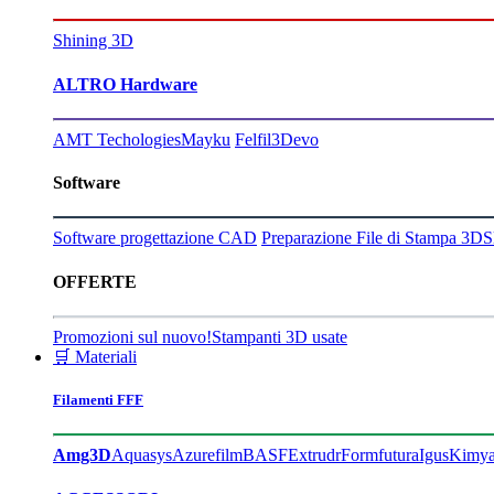
Shining 3D
ALTRO Hardware
AMT Techologies
Mayku
Felfil
3Devo
Software
Software progettazione CAD
Preparazione File di Stampa 3D
S
OFFERTE
Promozioni sul nuovo!
Stampanti 3D usate
🛒 Materiali
Filamenti FFF
Amg3D
Aquasys
Azurefilm
BASF
Extrudr
Formfutura
Igus
Kimy