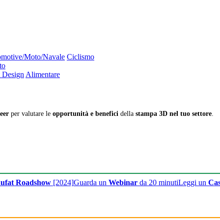
motive/Moto/Navale
Ciclismo
to
 Design
Alimentare
eer
per valutare le
opportunità e benefici
della
stampa 3D nel tuo settore
.
ufat Roadshow
[2024]
Guarda un
Webinar
da 20 minuti
Leggi un
Cas