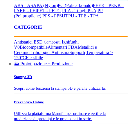
ABS - ASA
PA (Nylon)
PC (Policarbonato)
PEEK - PEKK -
PAEK - PEI
PET - PETG
PLA - Tough PLA
PP
(Polipropilene)
PPS - PPSU
TPU - TPE - TPA
CATEGORIE
Antistatici ESD
Ignifughi
Compositi
V0
Biocompatibile
Alimentari FDA
Metallici e
Ceramici
Tribologici Antiusura
Supporti
Temperatura >
150°C
Flessibile
🏭 Prototipazione + Produzione
Stampa 3D
Scopri come funziona la stampa 3D e perchè utilizzarla.
Preventivo Online
Utilizza la piattaforma Manufat per ordinare e gestire la
produzione di prototipi e le produzioni in serie.