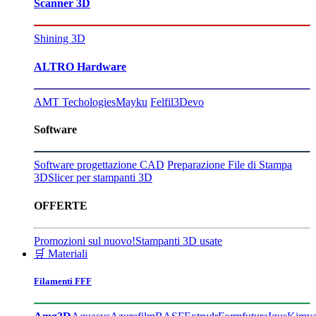
Scanner 3D
Shining 3D
ALTRO Hardware
AMT Techologies
Mayku
Felfil
3Devo
Software
Software progettazione CAD
Preparazione File di Stampa
3D
Slicer per stampanti 3D
OFFERTE
Promozioni sul nuovo!
Stampanti 3D usate
🛒 Materiali
Filamenti FFF