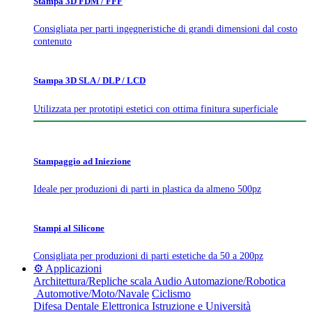
Stampa 3D FDM / FFF
Consigliata per parti ingegneristiche di grandi dimensioni dal costo
contenuto
Stampa 3D SLA / DLP / LCD
Utilizzata per prototipi estetici con ottima finitura superficiale
Stampaggio ad Iniezione
Ideale per produzioni di parti in plastica da almeno 500pz
Stampi al Silicone
Consigliata per produzioni di parti estetiche da 50 a 200pz
⚙️ Applicazioni
Architettura/Repliche scala
Audio
Automazione/Robotica
Automotive/Moto/Navale
Ciclismo
Difesa
Dentale
Elettronica
Istruzione e Università