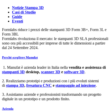
Notizie Stampa 3D
Casi di Studio
Guide
Eventi
Formlabs riduce i prezzi delle stampanti 3D Form 3B+, Form 3L e
Form 3BL
Formlabs rivoluziona il mercato: le stampanti 3D SLA professionali
sono ora più accessibili per imprese di tutte le dimensioni a partire
dal 24 Settembre 2024.
Perchè scegliere Manufat
1. Manufat è azienda leader in Italia nella
vendita e assistenza di
stampanti 3D
desktop,
scanner 3D
e
software 3D
.
2. Realizziamo prototipi e produzioni con i più evoluti sistemi
di
stampa 3D
,
fresatura CNC
e
stampaggio ad iniezione
.
3. Assistiamo aziende e professionisti trasformando un progetto
digitale in un prototipo e un prodotto finito.
Azienda