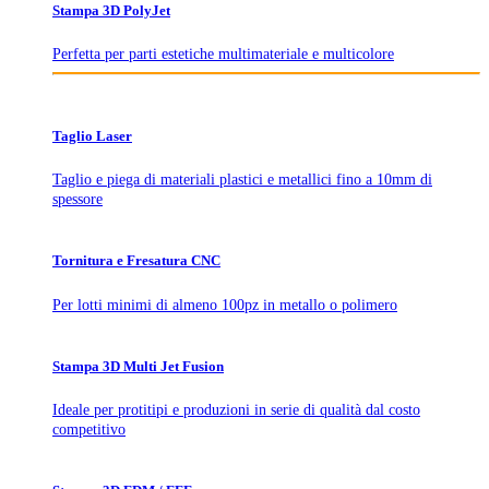
Stampa 3D PolyJet
Perfetta per parti estetiche multimateriale e multicolore
Taglio Laser
Taglio e piega di materiali plastici e metallici fino a 10mm di
spessore
Tornitura e Fresatura CNC
Per lotti minimi di almeno 100pz in metallo o polimero
Stampa 3D Multi Jet Fusion
Ideale per protitipi e produzioni in serie di qualità dal costo
competitivo