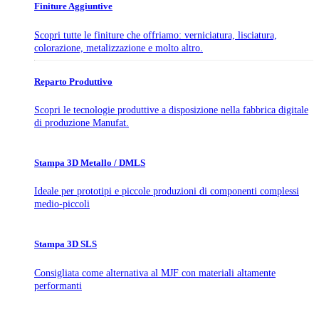
Finiture Aggiuntive
Scopri tutte le finiture che offriamo: verniciatura, lisciatura,
colorazione, metalizzazione e molto altro.
Reparto Produttivo
Scopri le tecnologie produttive a disposizione nella fabbrica digitale
di produzione Manufat.
Stampa 3D Metallo / DMLS
Ideale per prototipi e piccole produzioni di componenti complessi
medio-piccoli
Stampa 3D SLS
Consigliata come alternativa al MJF con materiali altamente
performanti