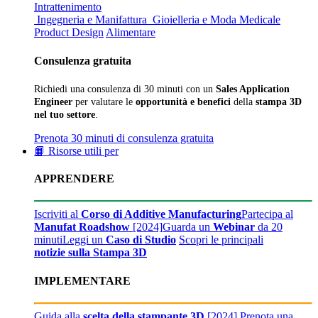
Intrattenimento
Ingegneria e Manifattura
Gioielleria e Moda
Medicale
Product Design
Alimentare
Consulenza gratuita
Richiedi una consulenza di 30 minuti con un
Sales Application
Engineer
per valutare le
opportunità e benefici
della
stampa 3D
nel tuo settore
.
Prenota 30 minuti di consulenza gratuita
📙 Risorse utili per
APPRENDERE
Iscriviti al
Corso di Additive Manufacturing
Partecipa al
Manufat Roadshow
[2024]
Guarda un
Webinar
da 20
minuti
Leggi un
Caso di Studio
Scopri le principali
notizie sulla Stampa 3D
IMPLEMENTARE
Guida alla
scelta della stampante 3D
[2024]
Prenota una