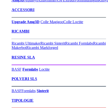
Amg3D
Aquasys
Azurefilm
BASF
Extrudr
Formfutura
Igus
Kimy
ACCESSORI
Upgrade Amg3D
Colle Magigoo
Colle Loctite
RICAMBI
Ricambi Ultimaker
Ricambi Sinterit
Ricambi Formlabs
Ricambi
Makerbot
Ricambi Markforged
RESINE SLA
BASF
Formlabs
Loctite
POLVERI SLS
BASF
Formlabs
Sinterit
TIPOLOGIE