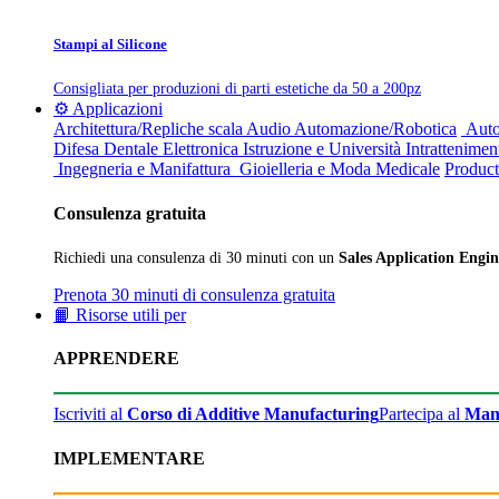
Stampi al Silicone
Consigliata per produzioni di parti estetiche da 50 a 200pz
⚙️ Applicazioni
Architettura/Repliche scala
Audio
Automazione/Robotica
Auto
Difesa
Dentale
Elettronica
Istruzione e Università
Intrattenimen
Ingegneria e Manifattura
Gioielleria e Moda
Medicale
Product
Consulenza gratuita
Richiedi una consulenza di 30 minuti con un
Sales Application Engin
Prenota 30 minuti di consulenza gratuita
📙 Risorse utili per
APPRENDERE
Iscriviti al
Corso di Additive Manufacturing
Partecipa al
Man
IMPLEMENTARE