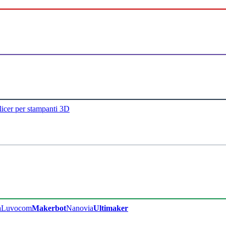
licer per stampanti 3D
a
Luvocom
Makerbot
Nanovia
Ultimaker​