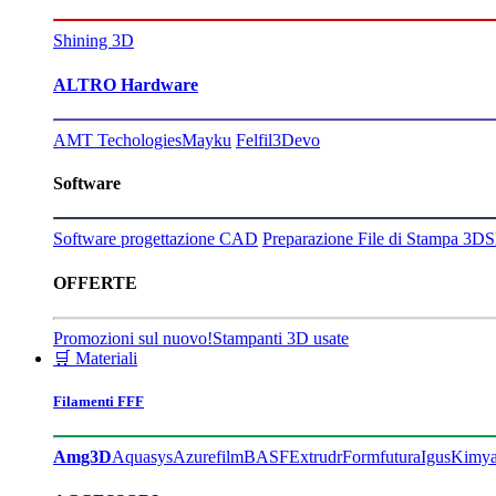
Shining 3D
ALTRO Hardware
AMT Techologies
Mayku
Felfil
3Devo
Software
Software progettazione CAD
Preparazione File di Stampa 3D
S
OFFERTE
Promozioni sul nuovo!
Stampanti 3D usate
🛒 Materiali
Filamenti FFF
Amg3D
Aquasys
Azurefilm
BASF
Extrudr
Formfutura
Igus
Kimy