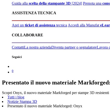
Guida alla
scelta della stampante 3D
[2024]
Prenota una
cons
ASSISTENZA TECNICA
Apri un
ticket di assistenza
tecnica
Accedi alla Manufat
eLear
COLLABORARE
Contatti
La nostra azienda
Diventa partner o segnalatore
Lavora 
Seguici
0
Presentato il nuovo materiale Markforged
Scopri Onyx, il nuovo materiale Markforged per stampe 3D resistenti e 
Tutti i blog
Notizie Stampa 3D
Presentato il nuovo materiale Markforged: Onyx