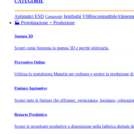
CATEGORIE
Antistatici ESD
Ignifughi V0
Biocompatibile
Aliment
Compositi
🏭 Prototipazione + Produzione
Stampa 3D
Scopri come funziona la stampa 3D e perchè utilizzarla.
Preventivo Online
Utilizza la piattaforma Manufat per ordinare e gestire la produzione di 
Finiture Aggiuntive
Scopri tutte le finiture che offriamo: verniciatura, lisciatura, colorazi
Reparto Produttivo
Scopri le tecnologie produttive a disposizione nella fabbrica digitale 