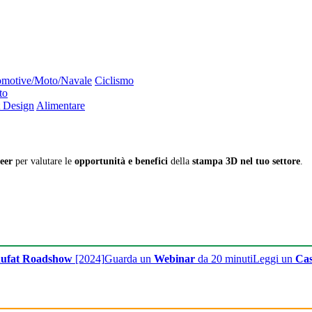
motive/Moto/Navale
Ciclismo
to
 Design
Alimentare
eer
per valutare le
opportunità e benefici
della
stampa 3D nel tuo settore
.
ufat Roadshow
[2024]
Guarda un
Webinar
da 20 minuti
Leggi un
Cas