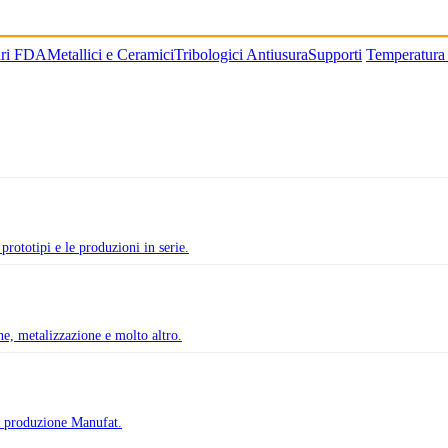
ari FDA
Metallici e Ceramici
Tribologici Antiusura
Supporti
Temperatura
prototipi e le produzioni in serie.
one, metalizzazione e molto altro.
di produzione Manufat.