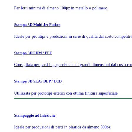
Per lotti minimi di almeno 100pz in metallo o polimero
Stampa 3D Multi Jet Fusion
Ideale per protitipi e produzioni in serie di qualità dal costo competiti
Stampa 3D FDM / FFF
Consigliata per parti ingegneristiche di grandi dimensioni dal costo co
Stampa 3D SLA / DLP / LCD
Utilizzata per prototipi estetici con ottima finitura superficiale
Stampaggio ad Iniezione
Ideale per produzioni di parti in plastica da almeno 500pz