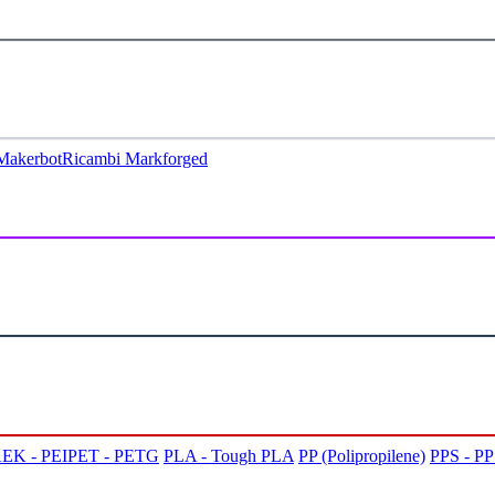
Makerbot
Ricambi Markforged
EK - PEI
PET - PETG
PLA - Tough PLA
PP (Polipropilene)
PPS - P