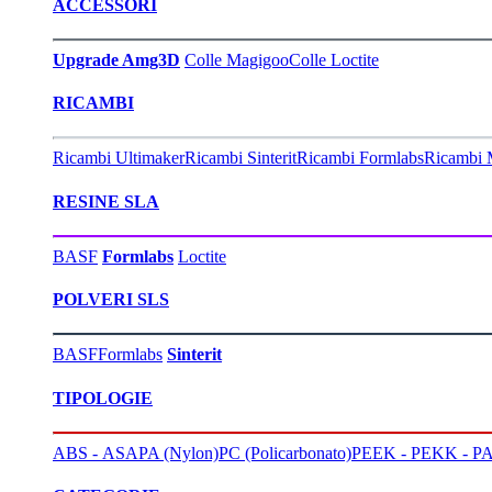
ACCESSORI
Upgrade Amg3D
Colle Magigoo
Colle Loctite
RICAMBI
Ricambi Ultimaker
Ricambi Sinterit
Ricambi Formlabs
Ricambi 
RESINE SLA
BASF
Formlabs
Loctite
POLVERI SLS
BASF
Formlabs
Sinterit
TIPOLOGIE
ABS - ASA
PA (Nylon)
PC (Policarbonato)
PEEK - PEKK - PA