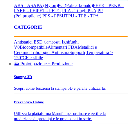
ABS - ASA
PA (Nylon)
PC (Policarbonato)
PEEK - PEKK -
PAEK - PEI
PET - PETG
PLA - Tough PLA
PP
(Polipropilene)
PPS - PPSU
TPU - TPE - TPA
CATEGORIE
Antistatici ESD
Ignifughi
Compositi
V0
Biocompatibile
Alimentari FDA
Metallici e
Ceramici
Tribologici Antiusura
Supporti
Temperatura >
150°C
Flessibile
🏭 Prototipazione + Produzione
Stampa 3D
Scopri come funziona la stampa 3D e perchè utilizzarla.
Preventivo Online
Utilizza la piattaforma Manufat per ordinare e gestire la
produzione di prototipi e le produzioni in serie.