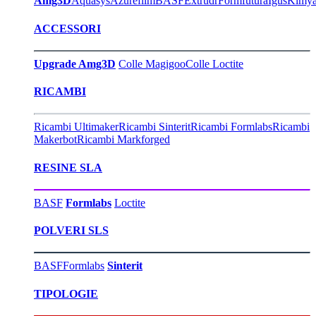
Amg3D
Aquasys
Azurefilm
BASF
Extrudr
Formfutura
Igus
Kimy
ACCESSORI
Upgrade Amg3D
Colle Magigoo
Colle Loctite
RICAMBI
Ricambi Ultimaker
Ricambi Sinterit
Ricambi Formlabs
Ricambi
Makerbot
Ricambi Markforged
RESINE SLA
BASF
Formlabs
Loctite
POLVERI SLS
BASF
Formlabs
Sinterit
TIPOLOGIE