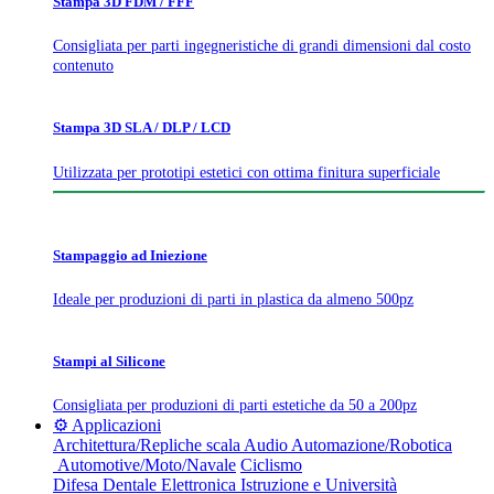
Stampa 3D FDM / FFF
Consigliata per parti ingegneristiche di grandi dimensioni dal costo
contenuto
Stampa 3D SLA / DLP / LCD
Utilizzata per prototipi estetici con ottima finitura superficiale
Stampaggio ad Iniezione
Ideale per produzioni di parti in plastica da almeno 500pz
Stampi al Silicone
Consigliata per produzioni di parti estetiche da 50 a 200pz
⚙️ Applicazioni
Architettura/Repliche scala
Audio
Automazione/Robotica
Automotive/Moto/Navale
Ciclismo
Difesa
Dentale
Elettronica
Istruzione e Università