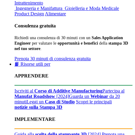
Intrattenimento
Ingegneria e Manifattura
Gioielleria e Moda
Medicale
Product Design
Alimentare
Consulenza gratuita
Richiedi una consulenza di 30 minuti con un
Sales Application
Engineer
per valutare le
opportunità e benefici
della
stampa 3D
nel tuo settore
.
Prenota 30 minuti di consulenza gratuita
📙 Risorse utili per
APPRENDERE
Iscriviti al
Corso di Additive Manufacturing
Partecipa al
Manufat Roadshow
[2024]
Guarda un
Webinar
da 20
minuti
Leggi un
Caso di Studio
Scopri le principali
notizie sulla Stampa 3D
IMPLEMENTARE
Guida alla
scelta della stampante 3D
[2024]
Prenota una