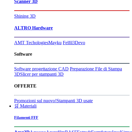
Scanner 3D
Shining 3D
ALTRO Hardware
AMT Techologies
Mayku
Felfil
3Devo
Software
Software progettazione CAD
Preparazione File di Stampa
3D
Slicer per stampanti 3D
OFFERTE
Promozioni sul nuovo!
Stampanti 3D usate
🛒 Materiali
Filamenti FFF