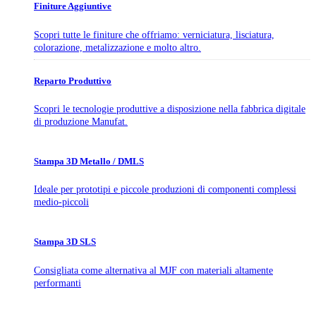
Finiture Aggiuntive
Scopri tutte le finiture che offriamo: verniciatura, lisciatura,
colorazione, metalizzazione e molto altro.
Reparto Produttivo
Scopri le tecnologie produttive a disposizione nella fabbrica digitale
di produzione Manufat.
Stampa 3D Metallo / DMLS
Ideale per prototipi e piccole produzioni di componenti complessi
medio-piccoli
Stampa 3D SLS
Consigliata come alternativa al MJF con materiali altamente
performanti