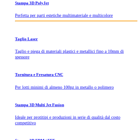
Stampa 3D PolyJet
Perfetta per parti estetiche multimateriale e multicolore
Taglio Laser
Taglio e piega di materiali plastici e metallici fino a 10mm di
spessore
Tornitura e Fresatura CNC
Per lotti minimi di almeno 100pz in metallo o polimero
Stampa 3D Multi Jet Fusion
Ideale per protitipi e produzioni in serie di qualità dal costo
competitivo