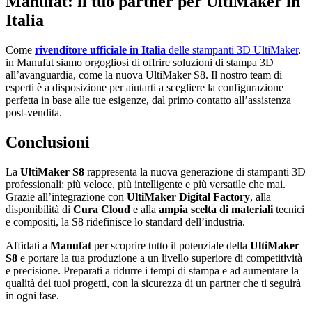
Manufat: il tuo partner per UltiMaker in
Italia
Come
rivenditore ufficiale in Italia
delle stampanti 3D UltiMaker
,
in Manufat siamo orgogliosi di offrire soluzioni di stampa 3D
all’avanguardia, come la nuova UltiMaker S8. Il nostro team di
esperti è a disposizione per aiutarti a scegliere la configurazione
perfetta in base alle tue esigenze, dal primo contatto all’assistenza
post-vendita.
Conclusioni
La
UltiMaker S8
rappresenta la nuova generazione di stampanti 3D
professionali: più veloce, più intelligente e più versatile che mai.
Grazie all’integrazione con
UltiMaker Digital Factory
, alla
disponibilità di
Cura Cloud
e alla
ampia scelta di materiali
tecnici
e compositi, la S8 ridefinisce lo standard dell’industria.
Affidati a
Manufat
per scoprire tutto il potenziale della
UltiMaker
S8
e portare la tua produzione a un livello superiore di competitività
e precisione. Preparati a ridurre i tempi di stampa e ad aumentare la
qualità dei tuoi progetti, con la sicurezza di un partner che ti seguirà
in ogni fase.