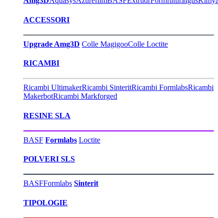
Amg3D
Aquasys
Azurefilm
BASF
Extrudr
Formfutura
Igus
Kimy
ACCESSORI
Upgrade Amg3D
Colle Magigoo
Colle Loctite
RICAMBI
Ricambi Ultimaker
Ricambi Sinterit
Ricambi Formlabs
Ricambi
Makerbot
Ricambi Markforged
RESINE SLA
BASF
Formlabs
Loctite
POLVERI SLS
BASF
Formlabs
Sinterit
TIPOLOGIE