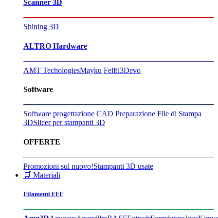
Scanner 3D
Shining 3D
ALTRO Hardware
AMT Techologies
Mayku
Felfil
3Devo
Software
Software progettazione CAD
Preparazione File di Stampa
3D
Slicer per stampanti 3D
OFFERTE
Promozioni sul nuovo!
Stampanti 3D usate
🛒 Materiali
Filamenti FFF