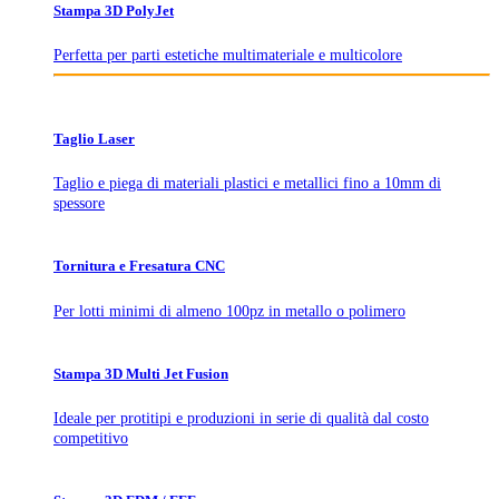
Stampa 3D PolyJet
Perfetta per parti estetiche multimateriale e multicolore
Taglio Laser
Taglio e piega di materiali plastici e metallici fino a 10mm di
spessore
Tornitura e Fresatura CNC
Per lotti minimi di almeno 100pz in metallo o polimero
Stampa 3D Multi Jet Fusion
Ideale per protitipi e produzioni in serie di qualità dal costo
competitivo