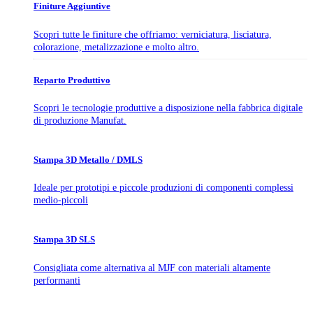
Finiture Aggiuntive
Scopri tutte le finiture che offriamo: verniciatura, lisciatura,
colorazione, metalizzazione e molto altro.
Reparto Produttivo
Scopri le tecnologie produttive a disposizione nella fabbrica digitale
di produzione Manufat.
Stampa 3D Metallo / DMLS
Ideale per prototipi e piccole produzioni di componenti complessi
medio-piccoli
Stampa 3D SLS
Consigliata come alternativa al MJF con materiali altamente
performanti