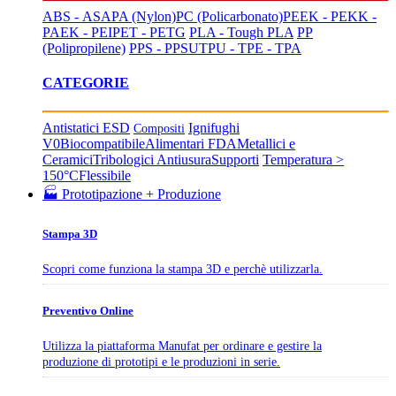
ABS - ASA
PA (Nylon)
PC (Policarbonato)
PEEK - PEKK -
PAEK - PEI
PET - PETG
PLA - Tough PLA
PP
(Polipropilene)
PPS - PPSU
TPU - TPE - TPA
CATEGORIE
Antistatici ESD
Ignifughi
Compositi
V0
Biocompatibile
Alimentari FDA
Metallici e
Ceramici
Tribologici Antiusura
Supporti
Temperatura >
150°C
Flessibile
🏭 Prototipazione + Produzione
Stampa 3D
Scopri come funziona la stampa 3D e perchè utilizzarla.
Preventivo Online
Utilizza la piattaforma Manufat per ordinare e gestire la
produzione di prototipi e le produzioni in serie.