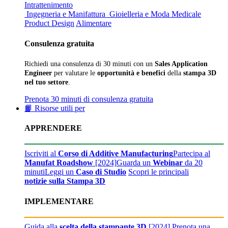
Intrattenimento
Ingegneria e Manifattura
Gioielleria e Moda
Medicale
Product Design
Alimentare
Consulenza gratuita
Richiedi una consulenza di 30 minuti con un
Sales Application
Engineer
per valutare le
opportunità e benefici
della
stampa 3D
nel tuo settore
.
Prenota 30 minuti di consulenza gratuita
📙 Risorse utili per
APPRENDERE
Iscriviti al
Corso di Additive Manufacturing
Partecipa al
Manufat Roadshow
[2024]
Guarda un
Webinar
da 20
minuti
Leggi un
Caso di Studio
Scopri le principali
notizie sulla Stampa 3D
IMPLEMENTARE
Guida alla
scelta della stampante 3D
[2024]
Prenota una