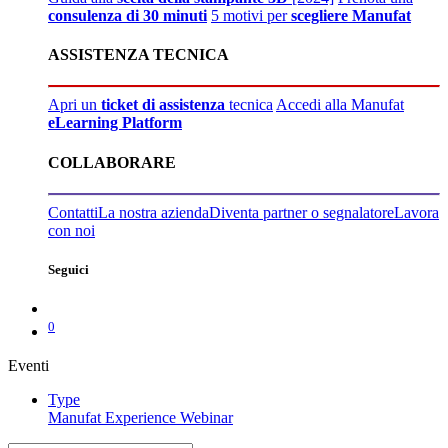
consulenza di 30 minuti
5 motivi per
scegliere Manufat
ASSISTENZA TECNICA
Apri un
ticket di assistenza
tecnica
Accedi alla Manufat
eLearning Platform
COLLABORARE
Contatti
La nostra azienda
Diventa partner o segnalatore
Lavora
con noi
Seguici
0
Eventi
Type
Manufat Experience
Webinar