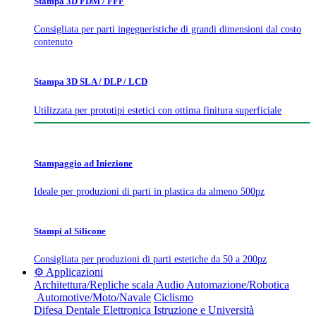
Stampa 3D FDM / FFF
Consigliata per parti ingegneristiche di grandi dimensioni dal costo
contenuto
Stampa 3D SLA / DLP / LCD
Utilizzata per prototipi estetici con ottima finitura superficiale
Stampaggio ad Iniezione
Ideale per produzioni di parti in plastica da almeno 500pz
Stampi al Silicone
Consigliata per produzioni di parti estetiche da 50 a 200pz
⚙️ Applicazioni
Architettura/Repliche scala
Audio
Automazione/Robotica
Automotive/Moto/Navale
Ciclismo
Difesa
Dentale
Elettronica
Istruzione e Università