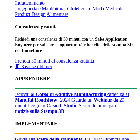
Intrattenimento
Ingegneria e Manifattura
Gioielleria e Moda
Medicale
Product Design
Alimentare
Consulenza gratuita
Richiedi una consulenza di 30 minuti con un
Sales Application
Engineer
per valutare le
opportunità e benefici
della
stampa 3D
nel tuo settore
.
Prenota 30 minuti di consulenza gratuita
📙 Risorse utili per
APPRENDERE
Iscriviti al
Corso di Additive Manufacturing
Partecipa al
Manufat Roadshow
[2024]
Guarda un
Webinar
da 20
minuti
Leggi un
Caso di Studio
Scopri le principali
notizie sulla Stampa 3D
IMPLEMENTARE
Guida alla
scelta della stampante 3D
[2024]
Prenota una