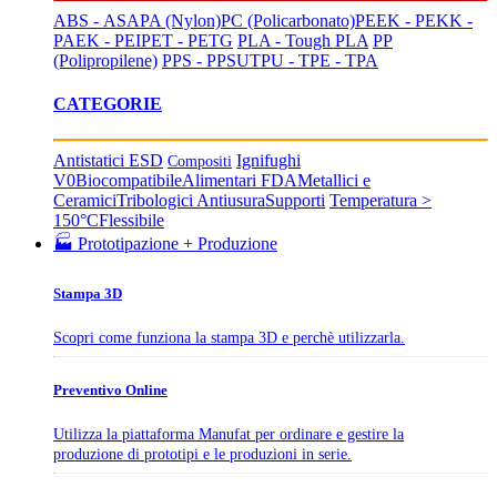
ABS - ASA
PA (Nylon)
PC (Policarbonato)
PEEK - PEKK -
PAEK - PEI
PET - PETG
PLA - Tough PLA
PP
(Polipropilene)
PPS - PPSU
TPU - TPE - TPA
CATEGORIE
Antistatici ESD
Ignifughi
Compositi
V0
Biocompatibile
Alimentari FDA
Metallici e
Ceramici
Tribologici Antiusura
Supporti
Temperatura >
150°C
Flessibile
🏭 Prototipazione + Produzione
Stampa 3D
Scopri come funziona la stampa 3D e perchè utilizzarla.
Preventivo Online
Utilizza la piattaforma Manufat per ordinare e gestire la
produzione di prototipi e le produzioni in serie.