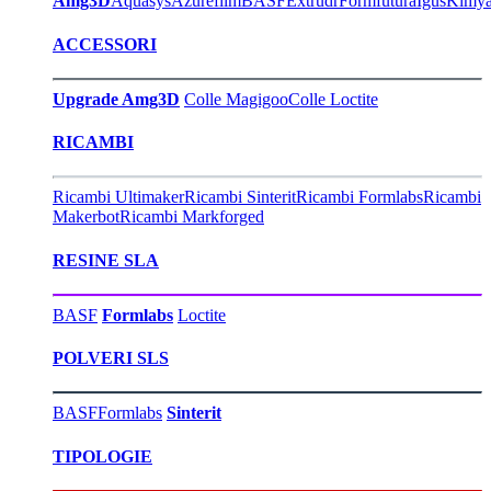
Amg3D
Aquasys
Azurefilm
BASF
Extrudr
Formfutura
Igus
Kimy
ACCESSORI
Upgrade Amg3D
Colle Magigoo
Colle Loctite
RICAMBI
Ricambi Ultimaker
Ricambi Sinterit
Ricambi Formlabs
Ricambi
Makerbot
Ricambi Markforged
RESINE SLA
BASF
Formlabs
Loctite
POLVERI SLS
BASF
Formlabs
Sinterit
TIPOLOGIE