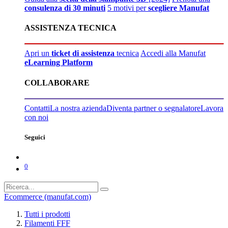
consulenza di 30 minuti
5 motivi per
scegliere Manufat
ASSISTENZA TECNICA
Apri un
ticket di assistenza
tecnica
Accedi alla Manufat
eLearning Platform
COLLABORARE
Contatti
La nostra azienda
Diventa partner o segnalatore
Lavora
con noi
Seguici
0
Ecommerce (manufat.com)
Tutti i prodotti
Filamenti FFF