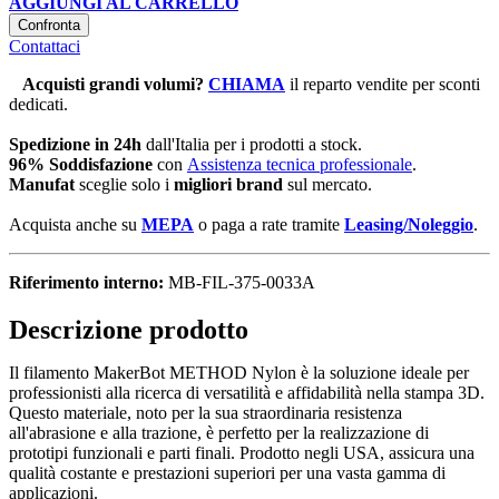
AGGIUNGI AL CARRELLO
Confronta
Contattaci
Acquisti grandi volumi
?
CHIAMA
il reparto vendite per sconti
dedicati.
Spedizione in 24h
dall'Italia per i prodotti a stock.
96% Soddisfazione
con
Assistenza tecnica professionale
.
Manufat
sceglie solo i
migliori brand
sul mercato.
Acquista anche su
MEPA
o paga a rate tramite
Leasing/Noleggio
.
Riferimento interno:
MB-FIL-375-0033A
Descrizione prodotto
Il filamento MakerBot METHOD Nylon è la soluzione ideale per
professionisti alla ricerca di versatilità e affidabilità nella stampa 3D.
Questo materiale, noto per la sua straordinaria resistenza
all'abrasione e alla trazione, è perfetto per la realizzazione di
prototipi funzionali e parti finali. Prodotto negli USA, assicura una
qualità costante e prestazioni superiori per una vasta gamma di
applicazioni.