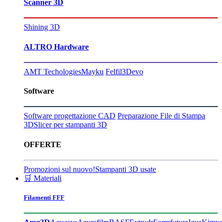
Scanner 3D
Shining 3D
ALTRO Hardware
AMT Techologies
Mayku
Felfil
3Devo
Software
Software progettazione CAD
Preparazione File di Stampa
3D
Slicer per stampanti 3D
OFFERTE
Promozioni sul nuovo!
Stampanti 3D usate
🛒 Materiali
Filamenti FFF