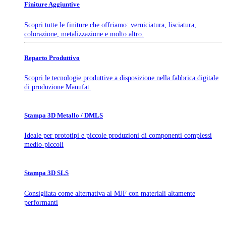
Finiture Aggiuntive
Scopri tutte le finiture che offriamo: verniciatura, lisciatura,
colorazione, metalizzazione e molto altro.
Reparto Produttivo
Scopri le tecnologie produttive a disposizione nella fabbrica digitale
di produzione Manufat.
Stampa 3D Metallo / DMLS
Ideale per prototipi e piccole produzioni di componenti complessi
medio-piccoli
Stampa 3D SLS
Consigliata come alternativa al MJF con materiali altamente
performanti