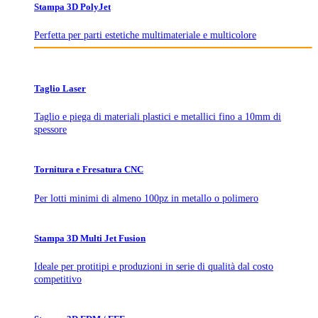
Stampa 3D PolyJet
Perfetta per parti estetiche multimateriale e multicolore
Taglio Laser
Taglio e piega di materiali plastici e metallici fino a 10mm di
spessore
Tornitura e Fresatura CNC
Per lotti minimi di almeno 100pz in metallo o polimero
Stampa 3D Multi Jet Fusion
Ideale per protitipi e produzioni in serie di qualità dal costo
competitivo