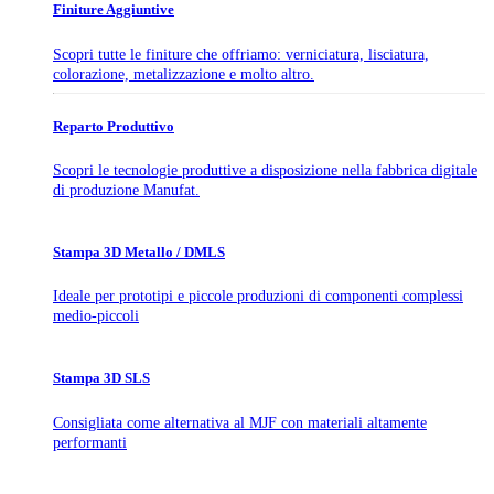
Finiture Aggiuntive
Scopri tutte le finiture che offriamo: verniciatura, lisciatura,
colorazione, metalizzazione e molto altro.
Reparto Produttivo
Scopri le tecnologie produttive a disposizione nella fabbrica digitale
di produzione Manufat.
Stampa 3D Metallo / DMLS
Ideale per prototipi e piccole produzioni di componenti complessi
medio-piccoli
Stampa 3D SLS
Consigliata come alternativa al MJF con materiali altamente
performanti