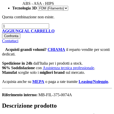
ABS - ASA - HIPS
Tecnologia 3D
Questa combinazione non esiste.
AGGIUNGI AL CARRELLO
Confronta
Contattaci
Acquisti grandi volumi
?
CHIAMA
il reparto vendite per sconti
dedicati.
Spedizione in 24h
dall'Italia per i prodotti a stock.
96% Soddisfazione
con
Assistenza tecnica professionale
.
Manufat
sceglie solo i
migliori brand
sul mercato.
Acquista anche su
MEPA
o paga a rate tramite
Leasing/Noleggio
.
Riferimento interno:
MB-FIL-375-0074A
Descrizione prodotto