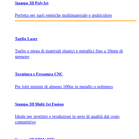
Stampa 3D PolyJet
Perfetta per parti estetiche multimateriale e multicolore
Taglio Laser
Taglio e piega di materiali plastici e metallici fino a 10mm di
spessore
Tornitura e Fresatura CNC
Per lotti minimi di almeno 100pz in metallo o polimero
Stampa 3D Multi Jet Fusion
Ideale per protitipi e produzioni in serie di qualità dal costo
competitivo