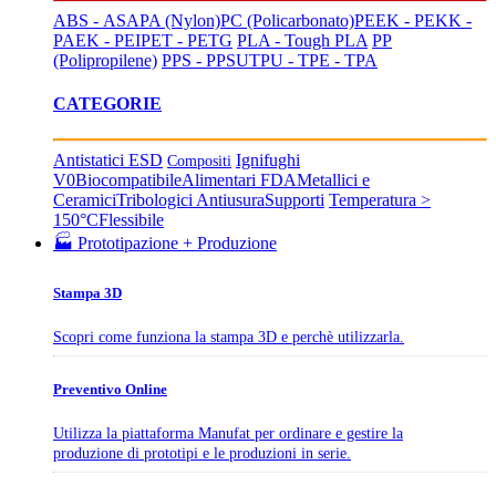
ABS - ASA
PA (Nylon)
PC (Policarbonato)
PEEK - PEKK -
PAEK - PEI
PET - PETG
PLA - Tough PLA
PP
(Polipropilene)
PPS - PPSU
TPU - TPE - TPA
CATEGORIE
Antistatici ESD
Ignifughi
Compositi
V0
Biocompatibile
Alimentari FDA
Metallici e
Ceramici
Tribologici Antiusura
Supporti
Temperatura >
150°C
Flessibile
🏭 Prototipazione + Produzione
Stampa 3D
Scopri come funziona la stampa 3D e perchè utilizzarla.
Preventivo Online
Utilizza la piattaforma Manufat per ordinare e gestire la
produzione di prototipi e le produzioni in serie.