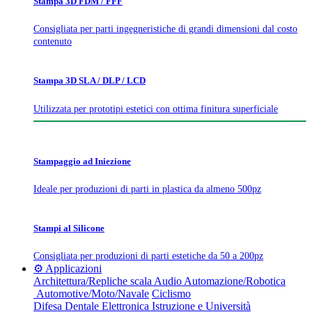
Stampa 3D FDM / FFF
Consigliata per parti ingegneristiche di grandi dimensioni dal costo
contenuto
Stampa 3D SLA / DLP / LCD
Utilizzata per prototipi estetici con ottima finitura superficiale
Stampaggio ad Iniezione
Ideale per produzioni di parti in plastica da almeno 500pz
Stampi al Silicone
Consigliata per produzioni di parti estetiche da 50 a 200pz
⚙️ Applicazioni
Architettura/Repliche scala
Audio
Automazione/Robotica
Automotive/Moto/Navale
Ciclismo
Difesa
Dentale
Elettronica
Istruzione e Università