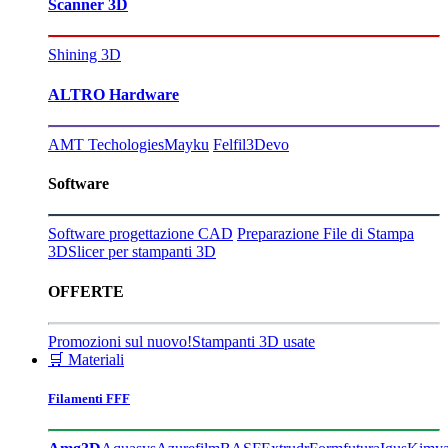
Scanner 3D
Shining 3D
ALTRO Hardware
AMT Techologies
Mayku
Felfil
3Devo
Software
Software progettazione CAD
Preparazione File di Stampa
3D
Slicer per stampanti 3D
OFFERTE
Promozioni sul nuovo!
Stampanti 3D usate
🛒 Materiali
Filamenti FFF