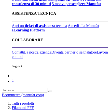
consulenza di 30 minuti
5 motivi per
scegliere Manufat
ASSISTENZA TECNICA
Apri un
ticket di assistenza
tecnica
Accedi alla Manufat
eLearning Platform
COLLABORARE
Contatti
La nostra azienda
Diventa partner o segnalatore
Lavora
con noi
Seguici
0
Ecommerce (manufat.com)
Tutti i prodotti
Filamenti FFF