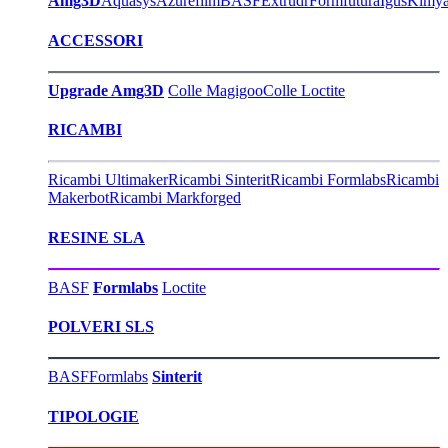
Amg3D
Aquasys
Azurefilm
BASF
Extrudr
Formfutura
Igus
Kimy
ACCESSORI
Upgrade Amg3D
Colle Magigoo
Colle Loctite
RICAMBI
Ricambi Ultimaker
Ricambi Sinterit
Ricambi Formlabs
Ricambi
Makerbot
Ricambi Markforged
RESINE SLA
BASF
Formlabs
Loctite
POLVERI SLS
BASF
Formlabs
Sinterit
TIPOLOGIE