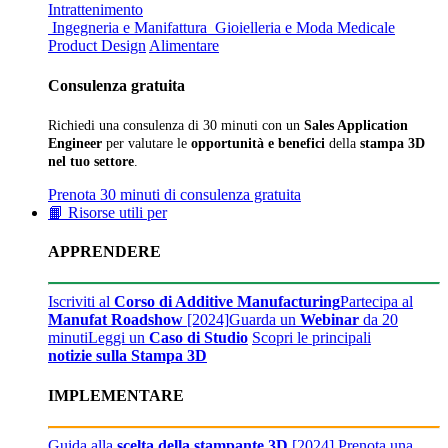
Intrattenimento
Ingegneria e Manifattura
Gioielleria e Moda
Medicale
Product Design
Alimentare
Consulenza gratuita
Richiedi una consulenza di 30 minuti con un
Sales Application
Engineer
per valutare le
opportunità e benefici
della
stampa 3D
nel tuo settore
.
Prenota 30 minuti di consulenza gratuita
📙 Risorse utili per
APPRENDERE
Iscriviti al
Corso di Additive Manufacturing
Partecipa al
Manufat Roadshow
[2024]
Guarda un
Webinar
da 20
minuti
Leggi un
Caso di Studio
Scopri le principali
notizie sulla Stampa 3D
IMPLEMENTARE
Guida alla
scelta della stampante 3D
[2024]
Prenota una