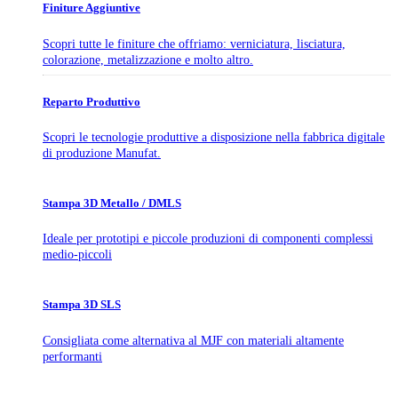
Finiture Aggiuntive
Scopri tutte le finiture che offriamo: verniciatura, lisciatura,
colorazione, metalizzazione e molto altro.
Reparto Produttivo
Scopri le tecnologie produttive a disposizione nella fabbrica digitale
di produzione Manufat.
Stampa 3D Metallo / DMLS
Ideale per prototipi e piccole produzioni di componenti complessi
medio-piccoli
Stampa 3D SLS
Consigliata come alternativa al MJF con materiali altamente
performanti