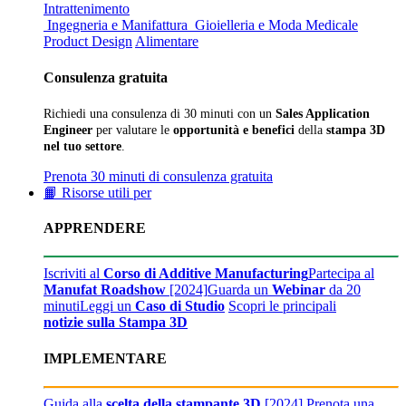
Intrattenimento
Ingegneria e Manifattura
Gioielleria e Moda
Medicale
Product Design
Alimentare
Consulenza gratuita
Richiedi una consulenza di 30 minuti con un
Sales Application
Engineer
per valutare le
opportunità e benefici
della
stampa 3D
nel tuo settore
.
Prenota 30 minuti di consulenza gratuita
📙 Risorse utili per
APPRENDERE
Iscriviti al
Corso di Additive Manufacturing
Partecipa al
Manufat Roadshow
[2024]
Guarda un
Webinar
da 20
minuti
Leggi un
Caso di Studio
Scopri le principali
notizie sulla Stampa 3D
IMPLEMENTARE
Guida alla
scelta della stampante 3D
[2024]
Prenota una