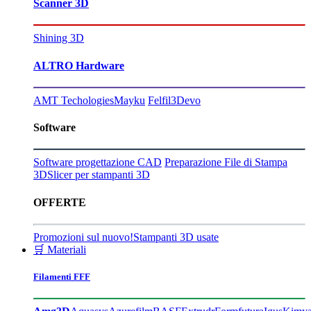
Scanner 3D
Shining 3D
ALTRO Hardware
AMT Techologies
Mayku
Felfil
3Devo
Software
Software progettazione CAD
Preparazione File di Stampa
3D
Slicer per stampanti 3D
OFFERTE
Promozioni sul nuovo!
Stampanti 3D usate
🛒 Materiali
Filamenti FFF