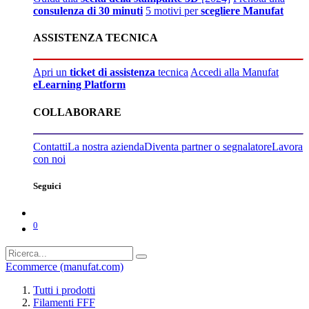
consulenza di 30 minuti
5 motivi per
scegliere Manufat
ASSISTENZA TECNICA
Apri un
ticket di assistenza
tecnica
Accedi alla Manufat
eLearning Platform
COLLABORARE
Contatti
La nostra azienda
Diventa partner o segnalatore
Lavora
con noi
Seguici
0
Ecommerce (manufat.com)
Tutti i prodotti
Filamenti FFF