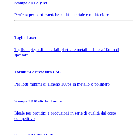
Stampa 3D PolyJet
Perfetta per parti estetiche multimateriale e multicolore
Taglio Laser
Taglio e piega di materiali plastici e metallici fino a 10mm di
spessore
Tornitura e Fresatura CNC
Per lotti minimi di almeno 100pz in metallo o polimero
Stampa 3D Multi Jet Fusion
Ideale per protitipi e produzioni in serie di qualità dal costo
competitivo