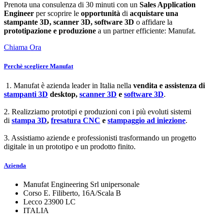
Prenota una consulenza di 30 minuti con un
Sales Application
Engineer
per scoprire le
opportunità
di
acquistare una
stampante 3D, scanner 3D, software 3D
o affidare la
prototipazione e produzione
a un partner efficiente: Manufat.
Chiama Ora
Perchè scegliere Manufat
1. Manufat è azienda leader in Italia nella
vendita e assistenza di
stampanti 3D
desktop,
scanner 3D
e
software 3D
.
2. Realizziamo prototipi e produzioni con i più evoluti sistemi
di
stampa 3D
,
fresatura CNC
e
stampaggio ad iniezione
.
3. Assistiamo aziende e professionisti trasformando un progetto
digitale in un prototipo e un prodotto finito.
Azienda
Manufat Engineering Srl unipersonale
Corso E. Filiberto, 16A/Scala B
Lecco 23900 LC
ITALIA