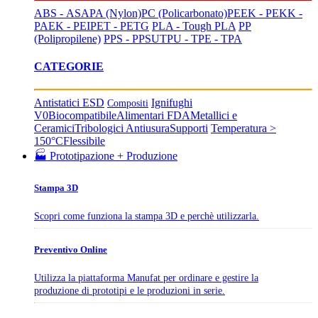
ABS - ASA
PA (Nylon)
PC (Policarbonato)
PEEK - PEKK -
PAEK - PEI
PET - PETG
PLA - Tough PLA
PP
(Polipropilene)
PPS - PPSU
TPU - TPE - TPA
CATEGORIE
Antistatici ESD
Ignifughi
Compositi
V0
Biocompatibile
Alimentari FDA
Metallici e
Ceramici
Tribologici Antiusura
Supporti
Temperatura >
150°C
Flessibile
🏭 Prototipazione + Produzione
Stampa 3D
Scopri come funziona la stampa 3D e perchè utilizzarla.
Preventivo Online
Utilizza la piattaforma Manufat per ordinare e gestire la
produzione di prototipi e le produzioni in serie.