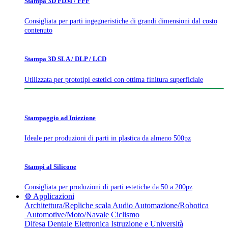
Stampa 3D FDM / FFF
Consigliata per parti ingegneristiche di grandi dimensioni dal costo
contenuto
Stampa 3D SLA / DLP / LCD
Utilizzata per prototipi estetici con ottima finitura superficiale
Stampaggio ad Iniezione
Ideale per produzioni di parti in plastica da almeno 500pz
Stampi al Silicone
Consigliata per produzioni di parti estetiche da 50 a 200pz
⚙️ Applicazioni
Architettura/Repliche scala
Audio
Automazione/Robotica
Automotive/Moto/Navale
Ciclismo
Difesa
Dentale
Elettronica
Istruzione e Università