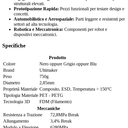
strutturali elevati.
Prototipazione Rapida:
Pezzi funzionali per testare design e
concetti.
Automobilistico e Aerospaziale:
Parti leggere e resistenti per
settori ad alta tecnologia.
Robotica e Meccatronica:
Componenti per robot e
dispositivi meccatronici.
Specifiche
Prodotto
Colore
Nero
oppure
Grigio
oppure
Blu
Brand
Ultimaker
Peso
750g
Diametro
2,85mm
Proprietà Materiale
Composito
,
ESD
,
Temperatura > 150°C
Tipologia Materiale
PET - PETG
Tecnologia 3D
FDM (Filamento)
Meccaniche
Resistenza a Trazione
72,8MPa Break
Allungamento
3,4% Break
Modulo a Flessione
6280MPa