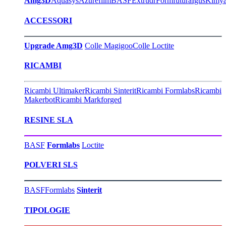
Amg3D
Aquasys
Azurefilm
BASF
Extrudr
Formfutura
Igus
Kimy
ACCESSORI
Upgrade Amg3D
Colle Magigoo
Colle Loctite
RICAMBI
Ricambi Ultimaker
Ricambi Sinterit
Ricambi Formlabs
Ricambi
Makerbot
Ricambi Markforged
RESINE SLA
BASF
Formlabs
Loctite
POLVERI SLS
BASF
Formlabs
Sinterit
TIPOLOGIE