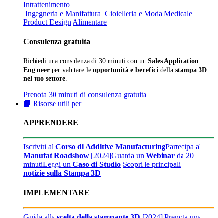
Intrattenimento
Ingegneria e Manifattura
Gioielleria e Moda
Medicale
Product Design
Alimentare
Consulenza gratuita
Richiedi una consulenza di 30 minuti con un
Sales Application
Engineer
per valutare le
opportunità e benefici
della
stampa 3D
nel tuo settore
.
Prenota 30 minuti di consulenza gratuita
📙 Risorse utili per
APPRENDERE
Iscriviti al
Corso di Additive Manufacturing
Partecipa al
Manufat Roadshow
[2024]
Guarda un
Webinar
da 20
minuti
Leggi un
Caso di Studio
Scopri le principali
notizie sulla Stampa 3D
IMPLEMENTARE
Guida alla
scelta della stampante 3D
[2024]
Prenota una