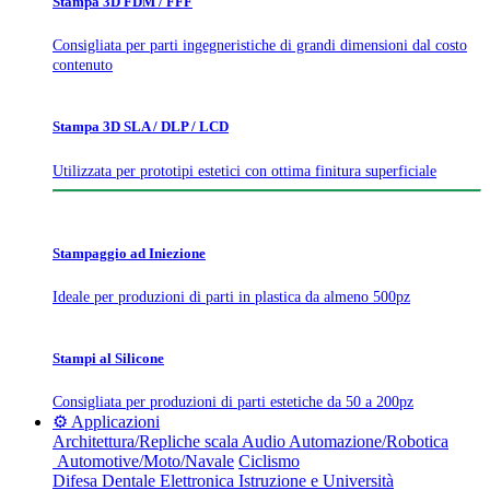
Stampa 3D FDM / FFF
Consigliata per parti ingegneristiche di grandi dimensioni dal costo
contenuto
Stampa 3D SLA / DLP / LCD
Utilizzata per prototipi estetici con ottima finitura superficiale
Stampaggio ad Iniezione
Ideale per produzioni di parti in plastica da almeno 500pz
Stampi al Silicone
Consigliata per produzioni di parti estetiche da 50 a 200pz
⚙️ Applicazioni
Architettura/Repliche scala
Audio
Automazione/Robotica
Automotive/Moto/Navale
Ciclismo
Difesa
Dentale
Elettronica
Istruzione e Università