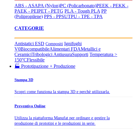
ABS - ASA
PA (Nylon)
PC (Policarbonato)
PEEK - PEKK -
PAEK - PEI
PET - PETG
PLA - Tough PLA
PP
(Polipropilene)
PPS - PPSU
TPU - TPE - TPA
CATEGORIE
Antistatici ESD
Ignifughi
Compositi
V0
Biocompatibile
Alimentari FDA
Metallici e
Ceramici
Tribologici Antiusura
Supporti
Temperatura >
150°C
Flessibile
🏭 Prototipazione + Produzione
Stampa 3D
Scopri come funziona la stampa 3D e perchè utilizzarla.
Preventivo Online
Utilizza la piattaforma Manufat per ordinare e gestire la
produzione di prototipi e le produzioni in serie.