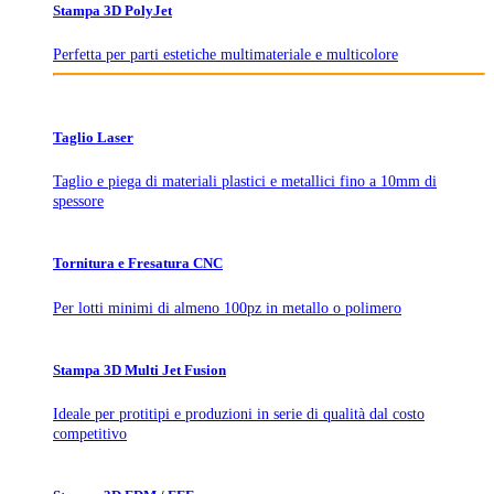
Stampa 3D PolyJet
Perfetta per parti estetiche multimateriale e multicolore
Taglio Laser
Taglio e piega di materiali plastici e metallici fino a 10mm di
spessore
Tornitura e Fresatura CNC
Per lotti minimi di almeno 100pz in metallo o polimero
Stampa 3D Multi Jet Fusion
Ideale per protitipi e produzioni in serie di qualità dal costo
competitivo