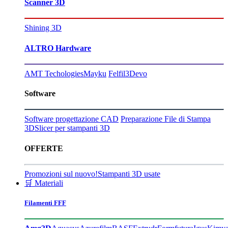
Scanner 3D
Shining 3D
ALTRO Hardware
AMT Techologies
Mayku
Felfil
3Devo
Software
Software progettazione CAD
Preparazione File di Stampa
3D
Slicer per stampanti 3D
OFFERTE
Promozioni sul nuovo!
Stampanti 3D usate
🛒 Materiali
Filamenti FFF