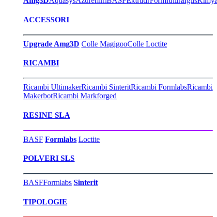
Amg3D
Aquasys
Azurefilm
BASF
Extrudr
Formfutura
Igus
Kimy
ACCESSORI
Upgrade Amg3D
Colle Magigoo
Colle Loctite
RICAMBI
Ricambi Ultimaker
Ricambi Sinterit
Ricambi Formlabs
Ricambi
Makerbot
Ricambi Markforged
RESINE SLA
BASF
Formlabs
Loctite
POLVERI SLS
BASF
Formlabs
Sinterit
TIPOLOGIE