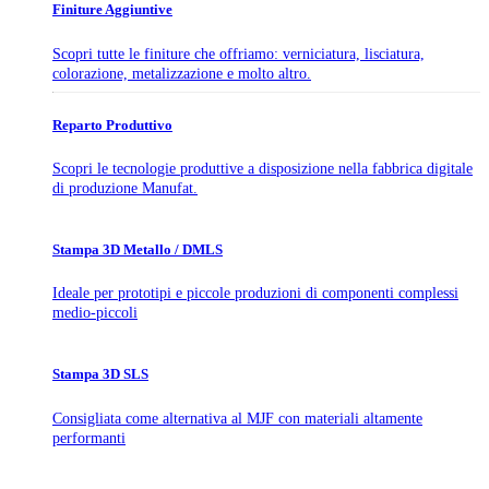
Finiture Aggiuntive
Scopri tutte le finiture che offriamo: verniciatura, lisciatura,
colorazione, metalizzazione e molto altro.
Reparto Produttivo
Scopri le tecnologie produttive a disposizione nella fabbrica digitale
di produzione Manufat.
Stampa 3D Metallo / DMLS
Ideale per prototipi e piccole produzioni di componenti complessi
medio-piccoli
Stampa 3D SLS
Consigliata come alternativa al MJF con materiali altamente
performanti