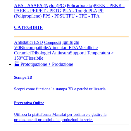
ABS - ASA
PA (Nylon)
PC (Policarbonato)
PEEK - PEKK -
PAEK - PEI
PET - PETG
PLA - Tough PLA
PP
(Polipropilene)
PPS - PPSU
TPU - TPE - TPA
CATEGORIE
Antistatici ESD
Ignifughi
Compositi
V0
Biocompatibile
Alimentari FDA
Metallici e
Ceramici
Tribologici Antiusura
Supporti
Temperatura >
150°C
Flessibile
🏭 Prototipazione + Produzione
Stampa 3D
Scopri come funziona la stampa 3D e perchè utilizzarla.
Preventivo Online
Utilizza la piattaforma Manufat per ordinare e gestire la
produzione di prototipi e le produzioni in serie.