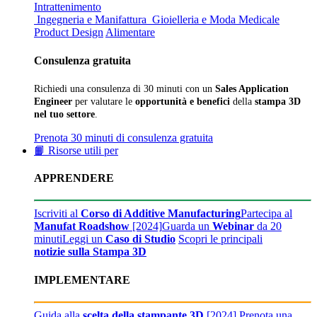
Intrattenimento
Ingegneria e Manifattura
Gioielleria e Moda
Medicale
Product Design
Alimentare
Consulenza gratuita
Richiedi una consulenza di 30 minuti con un
Sales Application
Engineer
per valutare le
opportunità e benefici
della
stampa 3D
nel tuo settore
.
Prenota 30 minuti di consulenza gratuita
📙 Risorse utili per
APPRENDERE
Iscriviti al
Corso di Additive Manufacturing
Partecipa al
Manufat Roadshow
[2024]
Guarda un
Webinar
da 20
minuti
Leggi un
Caso di Studio
Scopri le principali
notizie sulla Stampa 3D
IMPLEMENTARE
Guida alla
scelta della stampante 3D
[2024]
Prenota una