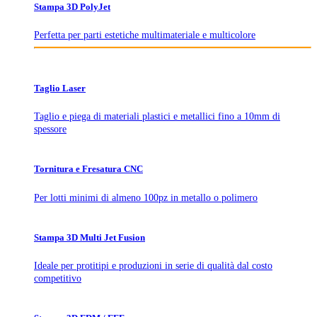
Stampa 3D PolyJet
Perfetta per parti estetiche multimateriale e multicolore
Taglio Laser
Taglio e piega di materiali plastici e metallici fino a 10mm di
spessore
Tornitura e Fresatura CNC
Per lotti minimi di almeno 100pz in metallo o polimero
Stampa 3D Multi Jet Fusion
Ideale per protitipi e produzioni in serie di qualità dal costo
competitivo