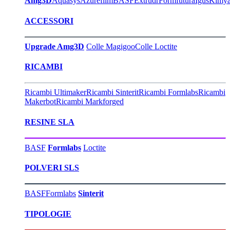
Amg3D
Aquasys
Azurefilm
BASF
Extrudr
Formfutura
Igus
Kimy
ACCESSORI
Upgrade Amg3D
Colle Magigoo
Colle Loctite
RICAMBI
Ricambi Ultimaker
Ricambi Sinterit
Ricambi Formlabs
Ricambi
Makerbot
Ricambi Markforged
RESINE SLA
BASF
Formlabs
Loctite
POLVERI SLS
BASF
Formlabs
Sinterit
TIPOLOGIE