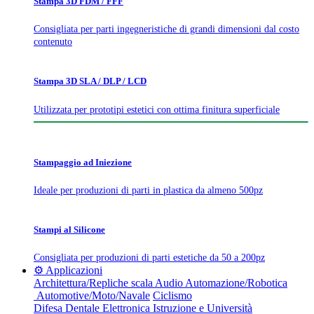
Stampa 3D FDM / FFF
Consigliata per parti ingegneristiche di grandi dimensioni dal costo
contenuto
Stampa 3D SLA / DLP / LCD
Utilizzata per prototipi estetici con ottima finitura superficiale
Stampaggio ad Iniezione
Ideale per produzioni di parti in plastica da almeno 500pz
Stampi al Silicone
Consigliata per produzioni di parti estetiche da 50 a 200pz
⚙️ Applicazioni
Architettura/Repliche scala
Audio
Automazione/Robotica
Automotive/Moto/Navale
Ciclismo
Difesa
Dentale
Elettronica
Istruzione e Università