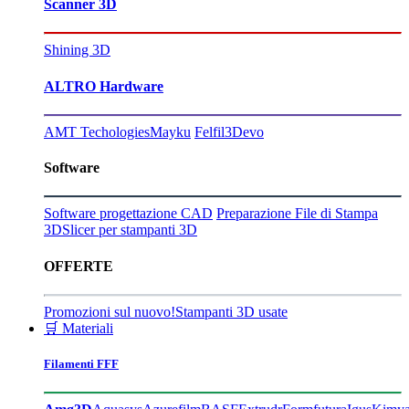
Scanner 3D
Shining 3D
ALTRO Hardware
AMT Techologies
Mayku
Felfil
3Devo
Software
Software progettazione CAD
Preparazione File di Stampa
3D
Slicer per stampanti 3D
OFFERTE
Promozioni sul nuovo!
Stampanti 3D usate
🛒 Materiali
Filamenti FFF