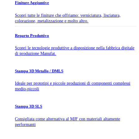
Finiture Aggiuntive
Scopri tutte le finiture che offriamo: verniciatura, lisciatura,
colorazione, metalizzazione e molto altro.
Reparto Produttivo
Scopri le tecnologie produttive a disposizione nella fabbrica digitale
di produzione Manufat.
Stampa 3D Metallo / DMLS
Ideale per prototipi e piccole produzioni di componenti complessi
medio-piccoli
Stampa 3D SLS
Consigliata come alternativa al MJF con materiali altamente
performanti