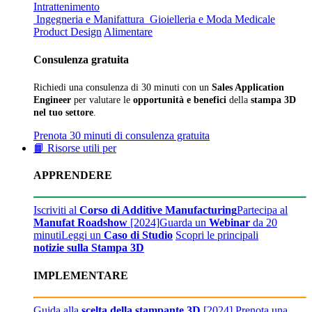
Intrattenimento
Ingegneria e Manifattura
Gioielleria e Moda
Medicale
Product Design
Alimentare
Consulenza gratuita
Richiedi una consulenza di 30 minuti con un
Sales Application
Engineer
per valutare le
opportunità e benefici
della
stampa 3D
nel tuo settore
.
Prenota 30 minuti di consulenza gratuita
📙 Risorse utili per
APPRENDERE
Iscriviti al
Corso di Additive Manufacturing
Partecipa al
Manufat Roadshow
[2024]
Guarda un
Webinar
da 20
minuti
Leggi un
Caso di Studio
Scopri le principali
notizie sulla Stampa 3D
IMPLEMENTARE
Guida alla
scelta della stampante 3D
[2024]
Prenota una