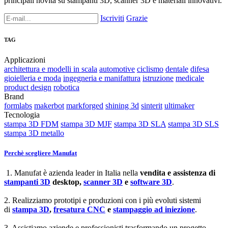
principali novità su stampanti 3D, scanner 3D e materiali innovativi.
Iscriviti
Grazie
TAG
Applicazioni
architettura e modelli in scala
automotive
ciclismo
dentale
difesa
gioielleria e moda
ingegneria e manifattura
istruzione
medicale
product design
robotica
Brand
formlabs
makerbot
markforged
shining 3d
sinterit
ultimaker
Tecnologia
stampa 3D FDM
stampa 3D MJF
stampa 3D SLA
stampa 3D SLS
stampa 3D metallo
Perchè scegliere Manufat
1. Manufat è azienda leader in Italia nella
vendita e assistenza di
stampanti 3D
desktop,
scanner 3D
e
software 3D
.
2. Realizziamo prototipi e produzioni con i più evoluti sistemi
di
stampa 3D
,
fresatura CNC
e
stampaggio ad iniezione
.
3. Assistiamo aziende e professionisti trasformando un progetto