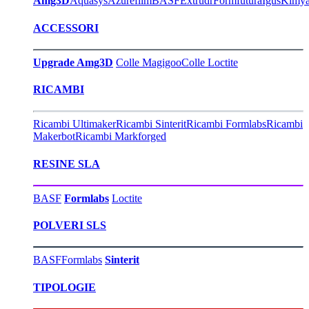
Amg3D
Aquasys
Azurefilm
BASF
Extrudr
Formfutura
Igus
Kimy
ACCESSORI
Upgrade Amg3D
Colle Magigoo
Colle Loctite
RICAMBI
Ricambi Ultimaker
Ricambi Sinterit
Ricambi Formlabs
Ricambi
Makerbot
Ricambi Markforged
RESINE SLA
BASF
Formlabs
Loctite
POLVERI SLS
BASF
Formlabs
Sinterit
TIPOLOGIE