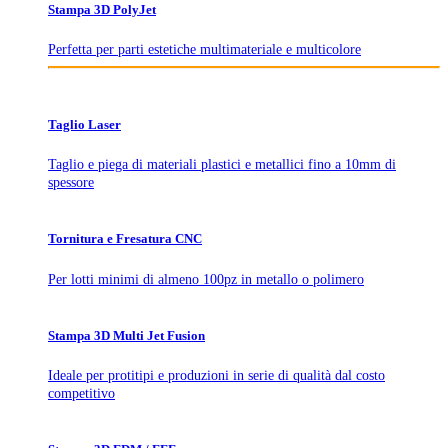
Stampa 3D PolyJet
Perfetta per parti estetiche multimateriale e multicolore
Taglio Laser
Taglio e piega di materiali plastici e metallici fino a 10mm di
spessore
Tornitura e Fresatura CNC
Per lotti minimi di almeno 100pz in metallo o polimero
Stampa 3D Multi Jet Fusion
Ideale per protitipi e produzioni in serie di qualità dal costo
competitivo