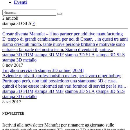
Eventi
2 articoli
stampa 3D SLS
×
Creatr diventa Manufat – il tuo partner per additive manufacturing
E’ tempo di grandi cambiamenti per noi di Creatr… in questi tre anni
siamo cresciuti molto, tante nuove persone brillanti e motivate sono
entrate a far parte del nostro team. Siamo diventati il partne...
stampa 3D FDM
stampa 3D MJF
stampa 3D SLA
stampa 3D SLS
stampa 3D metallo
8 nov 2017
I migliori servizi di stampa 3D online [2024]
Aziende o privati, professionisti o maker, per lavoro o per hobby:
Purtroppo però, non tutti possiedono una stampante 3D a casa,
quindi è bene essere informati sui vari fornitori di servizi per la sta...
stampa 3D FDM
stampa 3D MJF
stampa 3D SLA
stampa 3D SLS
stampa 3D metallo
8 set 2017
NEWSLETTER
Iscriviti alla newsletter Manufat per rimanere aggiornato sulle