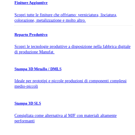
Finiture Aggiuntive
Scopri tutte le finiture che offriamo: verniciatura, lisciatura,
colorazione, metalizzazione e molto altro.
Reparto Produttivo
Scopri le tecnologie produttive a disposizione nella fabbrica digitale
di produzione Manufat.
Stampa 3D Metallo / DMLS
Ideale per prototipi e piccole produzioni di componenti complessi
medio-piccoli
Stampa 3D SLS
Consigliata come alternativa al MJF con materiali altamente
performanti