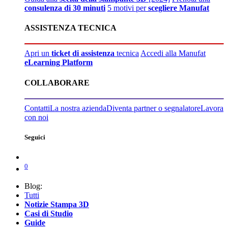
consulenza di 30 minuti
5 motivi per
scegliere Manufat
ASSISTENZA TECNICA
Apri un
ticket di assistenza
tecnica
Accedi alla Manufat
eLearning Platform
COLLABORARE
Contatti
La nostra azienda
Diventa partner o segnalatore
Lavora
con noi
Seguici
0
Blog:
Tutti
Notizie Stampa 3D
Casi di Studio
Guide