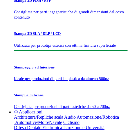
Stampa 3D FDM / FFF
Consigliata per parti ingegneristiche di grandi dimensioni dal costo
contenuto
Stampa 3D SLA / DLP / LCD
Utilizzata per prototipi estetici con ottima finitura superficiale
Stampaggio ad Iniezione
Ideale per produzioni di parti in plastica da almeno 500pz
Stampi al Silicone
Consigliata per produzioni di parti estetiche da 50 a 200pz
⚙️ Applicazioni
Architettura/Repliche scala
Audio
Automazione/Robotica
Automotive/Moto/Navale
Ciclismo
Difesa
Dentale
Elettronica
Istruzione e Università