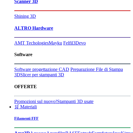
Scanner 3D
Shining 3D
ALTRO Hardware
AMT Techologies
Mayku
Felfil
3Devo
Software
Software progettazione CAD
Preparazione File di Stampa
3D
Slicer per stampanti 3D
OFFERTE
Promozioni sul nuovo!
Stampanti 3D usate
🛒 Materiali
Filamenti FFF