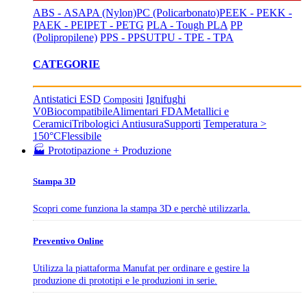
ABS - ASA
PA (Nylon)
PC (Policarbonato)
PEEK - PEKK -
PAEK - PEI
PET - PETG
PLA - Tough PLA
PP
(Polipropilene)
PPS - PPSU
TPU - TPE - TPA
CATEGORIE
Antistatici ESD
Ignifughi
Compositi
V0
Biocompatibile
Alimentari FDA
Metallici e
Ceramici
Tribologici Antiusura
Supporti
Temperatura >
150°C
Flessibile
🏭 Prototipazione + Produzione
Stampa 3D
Scopri come funziona la stampa 3D e perchè utilizzarla.
Preventivo Online
Utilizza la piattaforma Manufat per ordinare e gestire la
produzione di prototipi e le produzioni in serie.