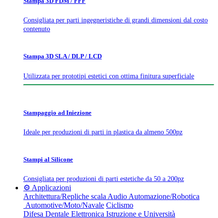
Stampa 3D FDM / FFF
Consigliata per parti ingegneristiche di grandi dimensioni dal costo
contenuto
Stampa 3D SLA / DLP / LCD
Utilizzata per prototipi estetici con ottima finitura superficiale
Stampaggio ad Iniezione
Ideale per produzioni di parti in plastica da almeno 500pz
Stampi al Silicone
Consigliata per produzioni di parti estetiche da 50 a 200pz
⚙️ Applicazioni
Architettura/Repliche scala
Audio
Automazione/Robotica
Automotive/Moto/Navale
Ciclismo
Difesa
Dentale
Elettronica
Istruzione e Università