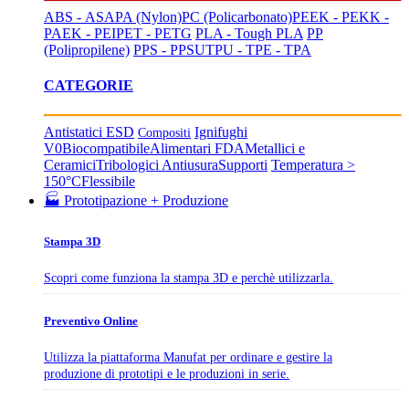
ABS - ASA
PA (Nylon)
PC (Policarbonato)
PEEK - PEKK -
PAEK - PEI
PET - PETG
PLA - Tough PLA
PP
(Polipropilene)
PPS - PPSU
TPU - TPE - TPA
CATEGORIE
Antistatici ESD
Ignifughi
Compositi
V0
Biocompatibile
Alimentari FDA
Metallici e
Ceramici
Tribologici Antiusura
Supporti
Temperatura >
150°C
Flessibile
🏭 Prototipazione + Produzione
Stampa 3D
Scopri come funziona la stampa 3D e perchè utilizzarla.
Preventivo Online
Utilizza la piattaforma Manufat per ordinare e gestire la
produzione di prototipi e le produzioni in serie.