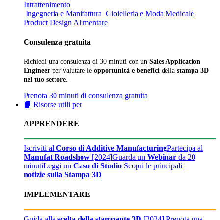
Intrattenimento
Ingegneria e Manifattura
Gioielleria e Moda
Medicale
Product Design
Alimentare
Consulenza gratuita
Richiedi una consulenza di 30 minuti con un
Sales Application
Engineer
per valutare le
opportunità e benefici
della
stampa 3D
nel tuo settore
.
Prenota 30 minuti di consulenza gratuita
📙 Risorse utili per
APPRENDERE
Iscriviti al
Corso di Additive Manufacturing
Partecipa al
Manufat Roadshow
[2024]
Guarda un
Webinar
da 20
minuti
Leggi un
Caso di Studio
Scopri le principali
notizie sulla Stampa 3D
IMPLEMENTARE
Guida alla
scelta della stampante 3D
[2024]
Prenota una