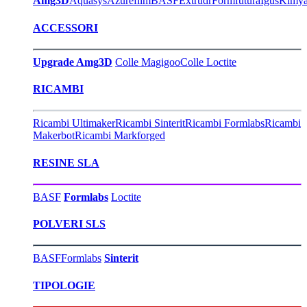
Amg3D
Aquasys
Azurefilm
BASF
Extrudr
Formfutura
Igus
Kimy
ACCESSORI
Upgrade Amg3D
Colle Magigoo
Colle Loctite
RICAMBI
Ricambi Ultimaker
Ricambi Sinterit
Ricambi Formlabs
Ricambi
Makerbot
Ricambi Markforged
RESINE SLA
BASF
Formlabs
Loctite
POLVERI SLS
BASF
Formlabs
Sinterit
TIPOLOGIE