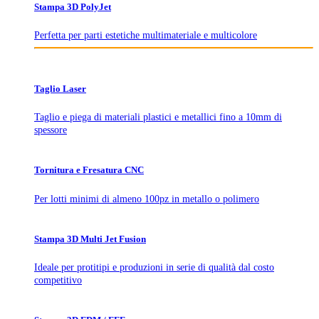
Stampa 3D PolyJet
Perfetta per parti estetiche multimateriale e multicolore
Taglio Laser
Taglio e piega di materiali plastici e metallici fino a 10mm di
spessore
Tornitura e Fresatura CNC
Per lotti minimi di almeno 100pz in metallo o polimero
Stampa 3D Multi Jet Fusion
Ideale per protitipi e produzioni in serie di qualità dal costo
competitivo