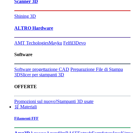
Scanner 3D
Shining 3D
ALTRO Hardware
AMT Techologies
Mayku
Felfil
3Devo
Software
Software progettazione CAD
Preparazione File di Stampa
3D
Slicer per stampanti 3D
OFFERTE
Promozioni sul nuovo!
Stampanti 3D usate
🛒 Materiali
Filamenti FFF