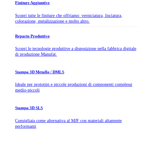
Finiture Aggiuntive
Scopri tutte le finiture che offriamo: verniciatura, lisciatura,
colorazione, metalizzazione e molto altro.
Reparto Produttivo
Scopri le tecnologie produttive a disposizione nella fabbrica digitale
di produzione Manufat.
Stampa 3D Metallo / DMLS
Ideale per prototipi e piccole produzioni di componenti complessi
medio-piccoli
Stampa 3D SLS
Consigliata come alternativa al MJF con materiali altamente
performanti