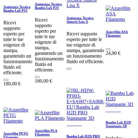
Assistenza Tecnica
Assistenza Tecnica
Bambu Lab P2S
Bambu Lab P1S
Assistenza Tecnica
Ricevi
Sinterit Lisa X
Ricevi
supporto
supporto
esperto per
Azurefilm ASA
esperto per
Ricevi supporto
Filamento
tutte le tue
tutte le tue
esperto per tutte le
esigenze di
esigenze di
tue esigenze di
stampa,
stampa,
stampa, garantendo
garantendo un
24,90
€
garantendo un
un funzionamento
funzionamento
funzionamento
fluido ed efficiente.
fluido ed
fluido ed
efficiente.
efficiente.
180,00
€
180,00
€
Nuovo!
Bambu Lab H2D
Nuovo!
Stampante 3D
Azurefilm PLA
Azurefilm PETG
Filamento
Bambu Lab H2D PRO
Filamento