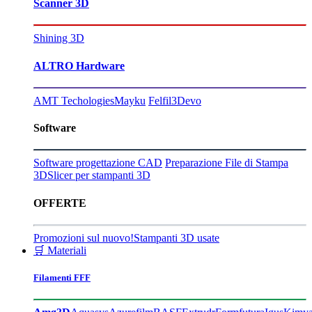
Scanner 3D
Shining 3D
ALTRO Hardware
AMT Techologies
Mayku
Felfil
3Devo
Software
Software progettazione CAD
Preparazione File di Stampa
3D
Slicer per stampanti 3D
OFFERTE
Promozioni sul nuovo!
Stampanti 3D usate
🛒 Materiali
Filamenti FFF