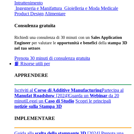
Intrattenimento
Ingegneria e Manifattura
Gioielleria e Moda
Medicale
Product Design
Alimentare
Consulenza gratuita
Richiedi una consulenza di 30 minuti con un
Sales Application
Engineer
per valutare le
opportunità e benefici
della
stampa 3D
nel tuo settore
.
Prenota 30 minuti di consulenza gratuita
📙 Risorse utili per
APPRENDERE
Iscriviti al
Corso di Additive Manufacturing
Partecipa al
Manufat Roadshow
[2024]
Guarda un
Webinar
da 20
minuti
Leggi un
Caso di Studio
Scopri le principali
notizie sulla Stampa 3D
IMPLEMENTARE
Guida alla
scelta della stampante 3D
[2024]
Prenota una