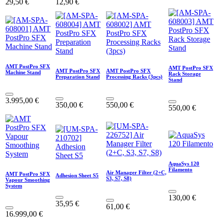
29,50
€
12,90
€
AMT PostPro SFX
AMT PostPro SFX
AMT PostPro SFX
AMT PostPro SFX
Machine Stand
Rack Storage
Preparation Stand
Processing Racks (3pcs)
Stand
3.995,00
€
350,00
€
550,00
€
550,00
€
AquaSys 120
Filamento
Air Manager Filter (2+C,
AMT PostPro SFX
Adhesion Sheet S5
S3, S7, S8)
Vapour Smoothing
System
130,00
€
35,95
€
61,00
€
16.999,00
€