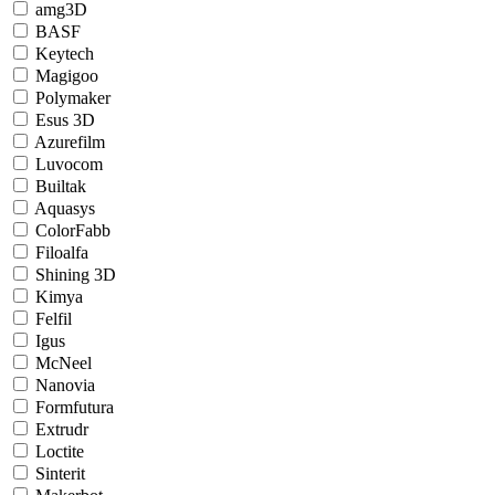
amg3D
BASF
Keytech
Magigoo
Polymaker
Esus 3D
Azurefilm
Luvocom
Builtak
Aquasys
ColorFabb
Filoalfa
Shining 3D
Kimya
Felfil
Igus
McNeel
Nanovia
Formfutura
Extrudr
Loctite
Sinterit