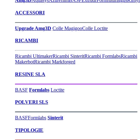
Amg3D
Aquasys
Azurefilm
BASF
Extrudr
Formfutura
Igus
Kimy
ACCESSORI
Upgrade Amg3D
Colle Magigoo
Colle Loctite
RICAMBI
Ricambi Ultimaker
Ricambi Sinterit
Ricambi Formlabs
Ricambi
Makerbot
Ricambi Markforged
RESINE SLA
BASF
Formlabs
Loctite
POLVERI SLS
BASF
Formlabs
Sinterit
TIPOLOGIE