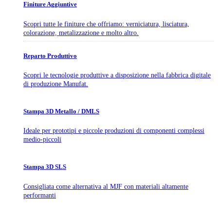
Finiture Aggiuntive
Scopri tutte le finiture che offriamo: verniciatura, lisciatura,
colorazione, metalizzazione e molto altro.
Reparto Produttivo
Scopri le tecnologie produttive a disposizione nella fabbrica digitale
di produzione Manufat.
Stampa 3D Metallo / DMLS
Ideale per prototipi e piccole produzioni di componenti complessi
medio-piccoli
Stampa 3D SLS
Consigliata come alternativa al MJF con materiali altamente
performanti