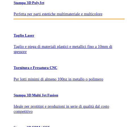
Stampa 3D PolyJet
Perfetta per parti estetiche multimateriale e multicolore
Taglio Laser
Taglio e piega di materiali plastici e metallici fino a 10mm di
spessore
Tornitura e Fresatura CNC
Per lotti minimi di almeno 100pz in metallo o polimero
Stampa 3D Multi Jet Fusion
Ideale per protitipi e produzioni in serie di qualità dal costo
competitivo