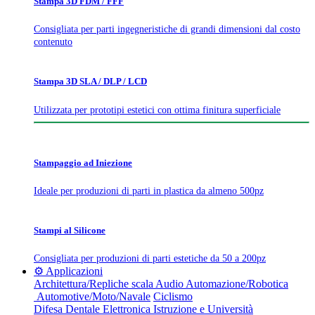
Stampa 3D FDM / FFF
Consigliata per parti ingegneristiche di grandi dimensioni dal costo
contenuto
Stampa 3D SLA / DLP / LCD
Utilizzata per prototipi estetici con ottima finitura superficiale
Stampaggio ad Iniezione
Ideale per produzioni di parti in plastica da almeno 500pz
Stampi al Silicone
Consigliata per produzioni di parti estetiche da 50 a 200pz
⚙️ Applicazioni
Architettura/Repliche scala
Audio
Automazione/Robotica
Automotive/Moto/Navale
Ciclismo
Difesa
Dentale
Elettronica
Istruzione e Università