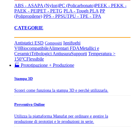
ABS - ASA
PA (Nylon)
PC (Policarbonato)
PEEK - PEKK -
PAEK - PEI
PET - PETG
PLA - Tough PLA
PP
(Polipropilene)
PPS - PPSU
TPU - TPE - TPA
CATEGORIE
Antistatici ESD
Ignifughi
Compositi
V0
Biocompatibile
Alimentari FDA
Metallici e
Ceramici
Tribologici Antiusura
Supporti
Temperatura >
150°C
Flessibile
🏭 Prototipazione + Produzione
Stampa 3D
Scopri come funziona la stampa 3D e perchè utilizzarla.
Preventivo Online
Utilizza la piattaforma Manufat per ordinare e gestire la
produzione di prototipi e le produzioni in serie.