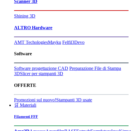
Scanner 3D
Shining 3D
ALTRO Hardware
AMT Techologies
Mayku
Felfil
3Devo
Software
Software progettazione CAD
Preparazione File di Stampa
3D
Slicer per stampanti 3D
OFFERTE
Promozioni sul nuovo!
Stampanti 3D usate
🛒 Materiali
Filamenti FFF