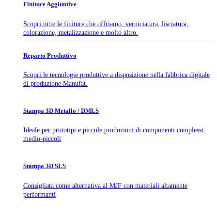
Finiture Aggiuntive
Scopri tutte le finiture che offriamo: verniciatura, lisciatura,
colorazione, metalizzazione e molto altro.
Reparto Produttivo
Scopri le tecnologie produttive a disposizione nella fabbrica digitale
di produzione Manufat.
Stampa 3D Metallo / DMLS
Ideale per prototipi e piccole produzioni di componenti complessi
medio-piccoli
Stampa 3D SLS
Consigliata come alternativa al MJF con materiali altamente
performanti