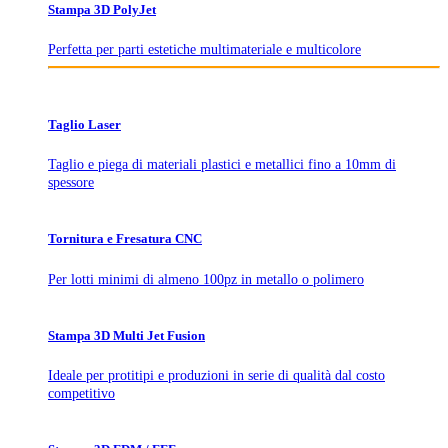
Stampa 3D PolyJet
Perfetta per parti estetiche multimateriale e multicolore
Taglio Laser
Taglio e piega di materiali plastici e metallici fino a 10mm di
spessore
Tornitura e Fresatura CNC
Per lotti minimi di almeno 100pz in metallo o polimero
Stampa 3D Multi Jet Fusion
Ideale per protitipi e produzioni in serie di qualità dal costo
competitivo