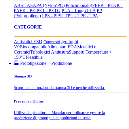
ABS - ASA
PA (Nylon)
PC (Policarbonato)
PEEK - PEKK -
PAEK - PEI
PET - PETG
PLA - Tough PLA
PP
(Polipropilene)
PPS - PPSU
TPU - TPE - TPA
CATEGORIE
Antistatici ESD
Ignifughi
Compositi
V0
Biocompatibile
Alimentari FDA
Metallici e
Ceramici
Tribologici Antiusura
Supporti
Temperatura >
150°C
Flessibile
🏭 Prototipazione + Produzione
Stampa 3D
Scopri come funziona la stampa 3D e perchè utilizzarla.
Preventivo Online
Utilizza la piattaforma Manufat per ordinare e gestire la
produzione di prototipi e le produzioni in serie.