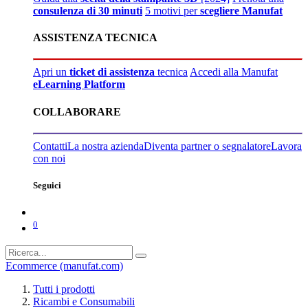
consulenza di 30 minuti
5 motivi per
scegliere Manufat
ASSISTENZA TECNICA
Apri un
ticket di assistenza
tecnica
Accedi alla Manufat
eLearning Platform
COLLABORARE
Contatti
La nostra azienda
Diventa partner o segnalatore
Lavora
con noi
Seguici
0
Ecommerce (manufat.com)
Tutti i prodotti
Ricambi e Consumabili