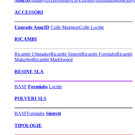
Amg3D
Aquasys
Azurefilm
BASF
Extrudr
Formfutura
Igus
Kimy
ACCESSORI
Upgrade Amg3D
Colle Magigoo
Colle Loctite
RICAMBI
Ricambi Ultimaker
Ricambi Sinterit
Ricambi Formlabs
Ricambi
Makerbot
Ricambi Markforged
RESINE SLA
BASF
Formlabs
Loctite
POLVERI SLS
BASF
Formlabs
Sinterit
TIPOLOGIE