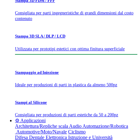
Stampa 3D FDM / FFF
Consigliata per parti ingegneristiche di grandi dimensioni dal costo
contenuto
Stampa 3D SLA / DLP / LCD
Utilizzata per prototipi estetici con ottima finitura superficiale
Stampaggio ad Iniezione
Ideale per produzioni di parti in plastica da almeno 500pz
Stampi al Silicone
Consigliata per produzioni di parti estetiche da 50 a 200pz
⚙️ Applicazioni
Architettura/Repliche scala
Audio
Automazione/Robotica
Automotive/Moto/Navale
Ciclismo
Difesa
Dentale
Elettronica
Istruzione e Università