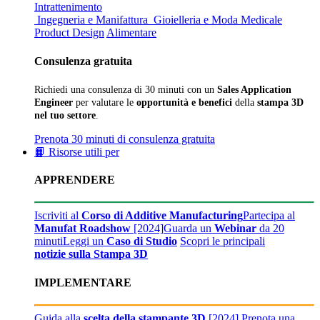
Intrattenimento
Ingegneria e Manifattura
Gioielleria e Moda
Medicale
Product Design
Alimentare
Consulenza gratuita
Richiedi una consulenza di 30 minuti con un
Sales Application
Engineer
per valutare le
opportunità e benefici
della
stampa 3D
nel tuo settore
.
Prenota 30 minuti di consulenza gratuita
📙 Risorse utili per
APPRENDERE
Iscriviti al
Corso di Additive Manufacturing
Partecipa al
Manufat Roadshow
[2024]
Guarda un
Webinar
da 20
minuti
Leggi un
Caso di Studio
Scopri le principali
notizie sulla Stampa 3D
IMPLEMENTARE
Guida alla
scelta della stampante 3D
[2024]
Prenota una