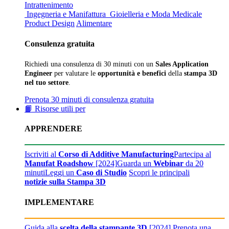
Intrattenimento
Ingegneria e Manifattura
Gioielleria e Moda
Medicale
Product Design
Alimentare
Consulenza gratuita
Richiedi una consulenza di 30 minuti con un
Sales Application
Engineer
per valutare le
opportunità e benefici
della
stampa 3D
nel tuo settore
.
Prenota 30 minuti di consulenza gratuita
📙 Risorse utili per
APPRENDERE
Iscriviti al
Corso di Additive Manufacturing
Partecipa al
Manufat Roadshow
[2024]
Guarda un
Webinar
da 20
minuti
Leggi un
Caso di Studio
Scopri le principali
notizie sulla Stampa 3D
IMPLEMENTARE
Guida alla
scelta della stampante 3D
[2024]
Prenota una