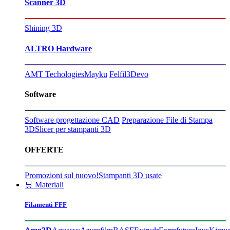
Scanner 3D
Shining 3D
ALTRO Hardware
AMT Techologies
Mayku
Felfil
3Devo
Software
Software progettazione CAD
Preparazione File di Stampa
3D
Slicer per stampanti 3D
OFFERTE
Promozioni sul nuovo!
Stampanti 3D usate
🛒 Materiali
Filamenti FFF