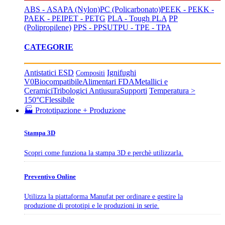
ABS - ASA
PA (Nylon)
PC (Policarbonato)
PEEK - PEKK -
PAEK - PEI
PET - PETG
PLA - Tough PLA
PP
(Polipropilene)
PPS - PPSU
TPU - TPE - TPA
CATEGORIE
Antistatici ESD
Ignifughi
Compositi
V0
Biocompatibile
Alimentari FDA
Metallici e
Ceramici
Tribologici Antiusura
Supporti
Temperatura >
150°C
Flessibile
🏭 Prototipazione + Produzione
Stampa 3D
Scopri come funziona la stampa 3D e perchè utilizzarla.
Preventivo Online
Utilizza la piattaforma Manufat per ordinare e gestire la
produzione di prototipi e le produzioni in serie.