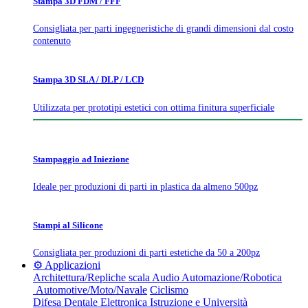
Stampa 3D FDM / FFF
Consigliata per parti ingegneristiche di grandi dimensioni dal costo
contenuto
Stampa 3D SLA / DLP / LCD
Utilizzata per prototipi estetici con ottima finitura superficiale
Stampaggio ad Iniezione
Ideale per produzioni di parti in plastica da almeno 500pz
Stampi al Silicone
Consigliata per produzioni di parti estetiche da 50 a 200pz
⚙️ Applicazioni
Architettura/Repliche scala
Audio
Automazione/Robotica
Automotive/Moto/Navale
Ciclismo
Difesa
Dentale
Elettronica
Istruzione e Università