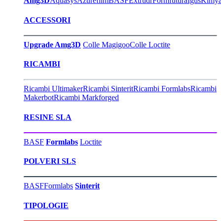
Amg3D
Aquasys
Azurefilm
BASF
Extrudr
Formfutura
Igus
Kimy
ACCESSORI
Upgrade Amg3D
Colle Magigoo
Colle Loctite
RICAMBI
Ricambi Ultimaker
Ricambi Sinterit
Ricambi Formlabs
Ricambi
Makerbot
Ricambi Markforged
RESINE SLA
BASF
Formlabs
Loctite
POLVERI SLS
BASF
Formlabs
Sinterit
TIPOLOGIE