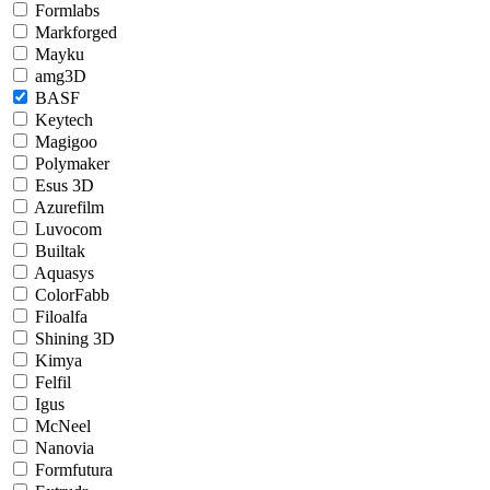
Formlabs
Markforged
Mayku
amg3D
BASF
Keytech
Magigoo
Polymaker
Esus 3D
Azurefilm
Luvocom
Builtak
Aquasys
ColorFabb
Filoalfa
Shining 3D
Kimya
Felfil
Igus
McNeel
Nanovia
Formfutura