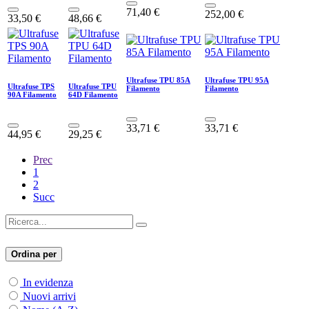
71,40
€
252,00
€
33,50
€
48,66
€
Ultrafuse TPU 85A
Ultrafuse TPU 95A
Ultrafuse TPS
Ultrafuse TPU
Filamento
Filamento
90A Filamento
64D Filamento
33,71
€
33,71
€
44,95
€
29,25
€
Prec
1
2
Succ
Ordina per
In evidenza
Nuovi arrivi