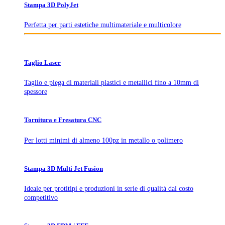
Stampa 3D PolyJet
Perfetta per parti estetiche multimateriale e multicolore
Taglio Laser
Taglio e piega di materiali plastici e metallici fino a 10mm di
spessore
Tornitura e Fresatura CNC
Per lotti minimi di almeno 100pz in metallo o polimero
Stampa 3D Multi Jet Fusion
Ideale per protitipi e produzioni in serie di qualità dal costo
competitivo