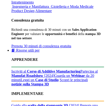
Intrattenimento
Ingegneria e Manifattura
Gioielleria e Moda
Medicale
Product Design
Alimentare
Consulenza gratuita
Richiedi una consulenza di 30 minuti con un
Sales Application
Engineer
per valutare le
opportunità e benefici
della
stampa 3D
nel tuo settore
.
Prenota 30 minuti di consulenza gratuita
📙 Risorse utili per
APPRENDERE
Iscriviti al
Corso di Additive Manufacturing
Partecipa al
Manufat Roadshow
[2024]
Guarda un
Webinar
da 20
minuti
Leggi un
Caso di Studio
Scopri le principali
notizie sulla Stampa 3D
IMPLEMENTARE
Guida alla
scelta della stampante 3D
[2024]
Prenota una