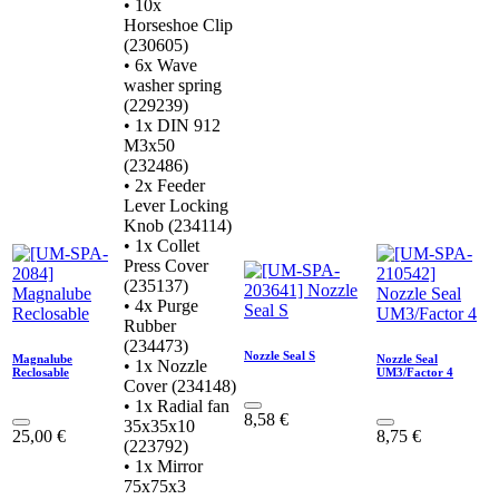
• 10x
Horseshoe Clip
(230605)
• 6x Wave
washer spring
(229239)
• 1x DIN 912
M3x50
(232486)
• 2x Feeder
Lever Locking
Knob (234114)
• 1x Collet
Press Cover
(235137)
• 4x Purge
Rubber
(234473)
Nozzle Seal S
Magnalube
Nozzle Seal
• 1x Nozzle
Reclosable
UM3/Factor 4
Cover (234148)
• 1x Radial fan
8,58
€
35x35x10
25,00
€
8,75
€
(223792)
• 1x Mirror
75x75x3