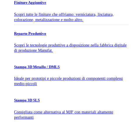
Finiture Aggiuntive
Scopri tutte le finiture che offriamo: verniciatura, lisciatura,
colorazione, metalizzazione e molto altro.
Reparto Produttivo
Scopri le tecnologie produttive a disposizione nella fabbrica digitale
di produzione Manufat.
Stampa 3D Metallo / DMLS
Ideale per prototipi e piccole produzioni di componenti complessi
medio-piccoli
Stampa 3D SLS
Consigliata come alternativa al MJF con materiali altamente
performanti