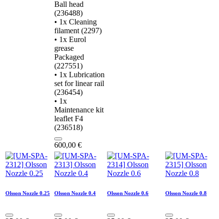
Ball head
(236488)
• 1x Cleaning
filament (2297)
• 1x Eurol
grease
Packaged
(227551)
• 1x Lubrication
set for linear rail
(236454)
• 1x
Maintenance kit
leaflet F4
(236518)
600,00
€
Olsson Nozzle 0.25
Olsson Nozzle 0.4
Olsson Nozzle 0.6
Olsson Nozzle 0.8