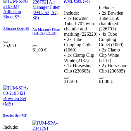
(UM2, UM3, 2+C)
Include:
Include:
• 2x Bowden
• 1x Bowden
Tube L850
Tube L705 with
chamfered
chamfer and
(226791)
Adhesion Sheet S5
Air Manager Filter
(2+C, S3, S7, S8)
marking (226220)
• 4x Tube
• 2x Tube
Coupling
Coupling Collet
Collet (1069)
35,95
€
61,00
€
(1069)
• 2x Clamp
• 1x Clamp Clip
Clip White
White (2137)
(2137)
• 1x Horseshoe
• 2x Horseshoe
Clip (230605)
Clip (230605)
31,50
€
61,00
€
Bowden Set (MS)
Include: