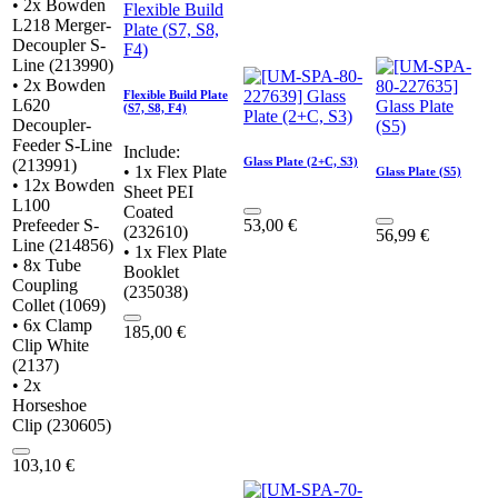
• 2x Bowden
L218 Merger-
Decoupler S-
Line (213990)
• 2x Bowden
Flexible Build Plate
L620
(S7, S8, F4)
Decoupler-
Feeder S-Line
Include:
Glass Plate (2+C, S3)
(213991)
• 1x Flex Plate
Glass Plate (S5)
• 12x Bowden
Sheet PEI
L100
Coated
Prefeeder S-
53,00
€
(232610)
56,99
€
Line (214856)
• 1x Flex Plate
• 8x Tube
Booklet
Coupling
(235038)
Collet (1069)
• 6x Clamp
185,00
€
Clip White
(2137)
• 2x
Horseshoe
Clip (230605)
103,10
€