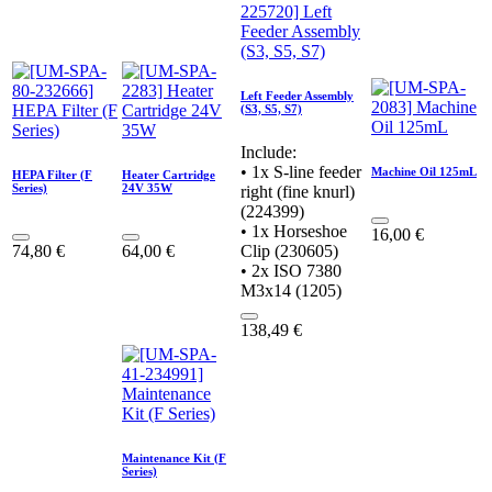
Left Feeder Assembly
(S3, S5, S7)
Include:
• 1x S-line feeder
Machine Oil 125mL
HEPA Filter (F
Heater Cartridge
Series)
24V 35W
right (fine knurl)
(224399)
• 1x Horseshoe
16,00
€
74,80
€
64,00
€
Clip (230605)
• 2x ISO 7380
M3x14 (1205)
138,49
€
Maintenance Kit (F
Series)