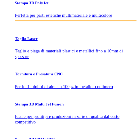
Stampa 3D PolyJet
Perfetta per parti estetiche multimateriale e multicolore
Taglio Laser
Taglio e piega di materiali plastici e metallici fino a 10mm di
spessore
Tornitura e Fresatura CNC
Per lotti minimi di almeno 100pz in metallo o polimero
Stampa 3D Multi Jet Fusion
Ideale per protitipi e produzioni in serie di qualità dal costo
competitivo