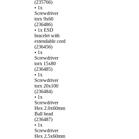
(235766)
• 1x
Screwdriver
torx 9x60
(236486)
• 1x ESD
bracelet with
extendable cord
(236456)
• 1x
Screwdriver
torx 15x80
(236485)
• 1x
Screwdriver
torx 20x100
(236484)
• 1x
Screwdriver
Hex 2.0x60mm
Ball head
(236487)
• 1x
Screwdriver
Hex 2.5x60mm