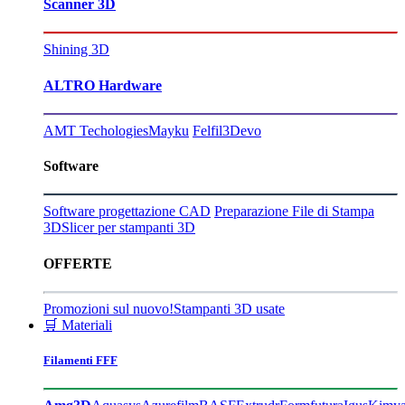
Scanner 3D
Shining 3D
ALTRO Hardware
AMT Techologies
Mayku
Felfil
3Devo
Software
Software progettazione CAD
Preparazione File di Stampa
3D
Slicer per stampanti 3D
OFFERTE
Promozioni sul nuovo!
Stampanti 3D usate
🛒 Materiali
Filamenti FFF