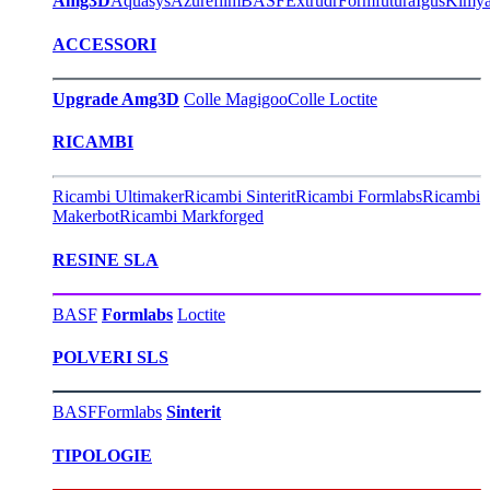
Amg3D
Aquasys
Azurefilm
BASF
Extrudr
Formfutura
Igus
Kimy
ACCESSORI
Upgrade Amg3D
Colle Magigoo
Colle Loctite
RICAMBI
Ricambi Ultimaker
Ricambi Sinterit
Ricambi Formlabs
Ricambi
Makerbot
Ricambi Markforged
RESINE SLA
BASF
Formlabs
Loctite
POLVERI SLS
BASF
Formlabs
Sinterit
TIPOLOGIE