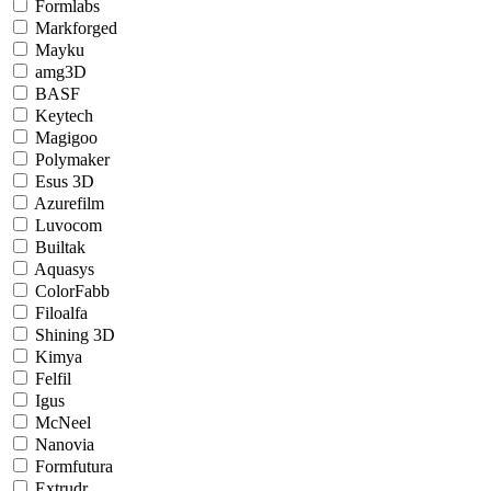
Formlabs
Markforged
Mayku
amg3D
BASF
Keytech
Magigoo
Polymaker
Esus 3D
Azurefilm
Luvocom
Builtak
Aquasys
ColorFabb
Filoalfa
Shining 3D
Kimya
Felfil
Igus
McNeel
Nanovia
Formfutura
Extrudr