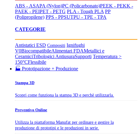
ABS - ASA
PA (Nylon)
PC (Policarbonato)
PEEK - PEKK -
PAEK - PEI
PET - PETG
PLA - Tough PLA
PP
(Polipropilene)
PPS - PPSU
TPU - TPE - TPA
CATEGORIE
Antistatici ESD
Ignifughi
Compositi
V0
Biocompatibile
Alimentari FDA
Metallici e
Ceramici
Tribologici Antiusura
Supporti
Temperatura >
150°C
Flessibile
🏭 Prototipazione + Produzione
Stampa 3D
Scopri come funziona la stampa 3D e perchè utilizzarla.
Preventivo Online
Utilizza la piattaforma Manufat per ordinare e gestire la
produzione di prototipi e le produzioni in serie.