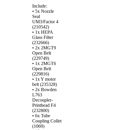
Include:
• 5x Nozzle
Seal
UM3/Factor 4
(210542)
• 1x HEPA
Glass Filter
(232666)
• 2x 2MGT9
Open Belt
(229749)
• 1x 2MGT6
Open Belt
(229816)
• 1x Y motor
belt (235328)
• 2x Bowden
L763
Decoupler-
Printhead F4
(232800)
• 6x Tube
Coupling Collet
(1069)