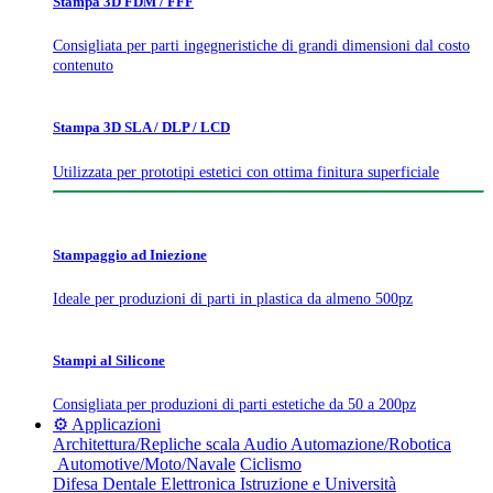
Stampa 3D FDM / FFF
Consigliata per parti ingegneristiche di grandi dimensioni dal costo
contenuto
Stampa 3D SLA / DLP / LCD
Utilizzata per prototipi estetici con ottima finitura superficiale
Stampaggio ad Iniezione
Ideale per produzioni di parti in plastica da almeno 500pz
Stampi al Silicone
Consigliata per produzioni di parti estetiche da 50 a 200pz
⚙️ Applicazioni
Architettura/Repliche scala
Audio
Automazione/Robotica
Automotive/Moto/Navale
Ciclismo
Difesa
Dentale
Elettronica
Istruzione e Università