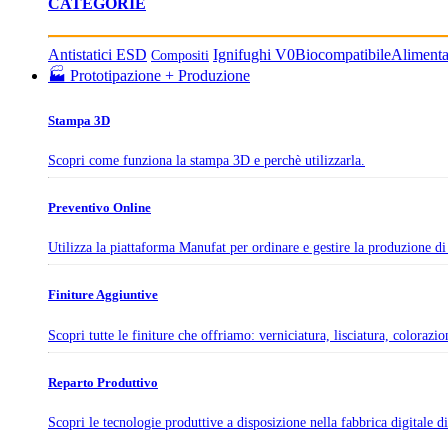
CATEGORIE
Antistatici ESD
Ignifughi V0
Biocompatibile
Aliment
Compositi
🏭 Prototipazione + Produzione
Stampa 3D
Scopri come funziona la stampa 3D e perchè utilizzarla.
Preventivo Online
Utilizza la piattaforma Manufat per ordinare e gestire la produzione di 
Finiture Aggiuntive
Scopri tutte le finiture che offriamo: verniciatura, lisciatura, colorazi
Reparto Produttivo
Scopri le tecnologie produttive a disposizione nella fabbrica digitale 