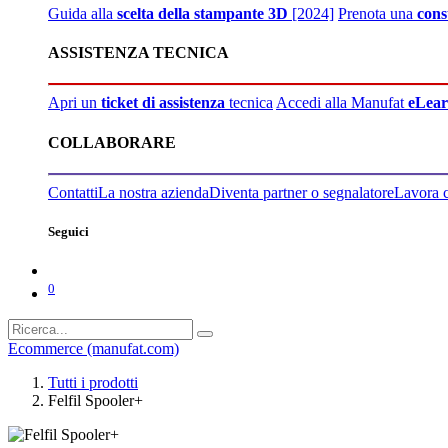
Guida alla
scelta della stampante 3D
[2024]
Prenota una
cons
ASSISTENZA TECNICA
Apri un
ticket di assistenza
tecnica
Accedi alla Manufat
eLear
COLLABORARE
Contatti
La nostra azienda
Diventa partner o segnalatore
Lavora 
Seguici
0
Ecommerce (manufat.com)
Tutti i prodotti
Felfil Spooler+