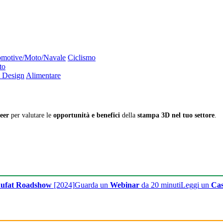
motive/Moto/Navale
Ciclismo
to
 Design
Alimentare
eer
per valutare le
opportunità e benefici
della
stampa 3D nel tuo settore
.
ufat Roadshow
[2024]
Guarda un
Webinar
da 20 minuti
Leggi un
Cas