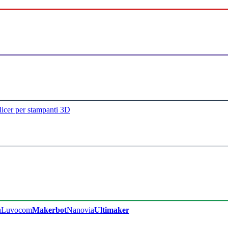
licer per stampanti 3D
a
Luvocom
Makerbot
Nanovia
Ultimaker​