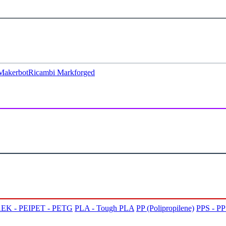
Makerbot
Ricambi Markforged
EK - PEI
PET - PETG
PLA - Tough PLA
PP (Polipropilene)
PPS - P