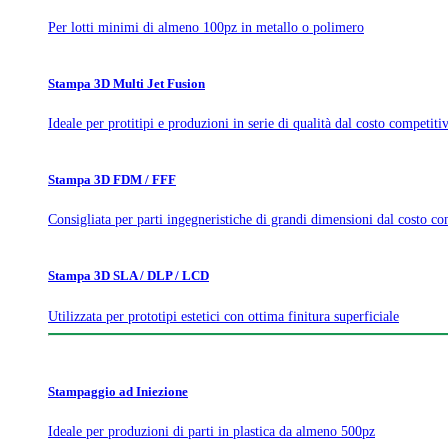
Per lotti minimi di almeno 100pz in metallo o polimero
Stampa 3D Multi Jet Fusion
Ideale per protitipi e produzioni in serie di qualità dal costo competiti
Stampa 3D FDM / FFF
Consigliata per parti ingegneristiche di grandi dimensioni dal costo co
Stampa 3D SLA / DLP / LCD
Utilizzata per prototipi estetici con ottima finitura superficiale
Stampaggio ad Iniezione
Ideale per produzioni di parti in plastica da almeno 500pz