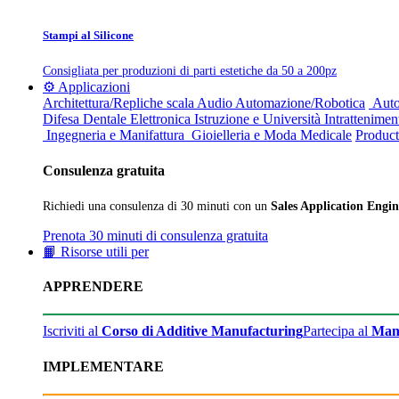
Stampi al Silicone
Consigliata per produzioni di parti estetiche da 50 a 200pz
⚙️ Applicazioni
Architettura/Repliche scala
Audio
Automazione/Robotica
Auto
Difesa
Dentale
Elettronica
Istruzione e Università
Intrattenimen
Ingegneria e Manifattura
Gioielleria e Moda
Medicale
Product
Consulenza gratuita
Richiedi una consulenza di 30 minuti con un
Sales Application Engin
Prenota 30 minuti di consulenza gratuita
📙 Risorse utili per
APPRENDERE
Iscriviti al
Corso di Additive Manufacturing
Partecipa al
Man
IMPLEMENTARE