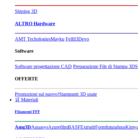
Shining 3D
ALTRO Hardware
AMT Techologies
Mayku
Felfil
3Devo
Software
Software progettazione CAD
Preparazione File di Stampa 3D
S
OFFERTE
Promozioni sul nuovo!
Stampanti 3D usate
🛒 Materiali
Filamenti FFF
Amg3D
Aquasys
Azurefilm
BASF
Extrudr
Formfutura
Igus
Kimy