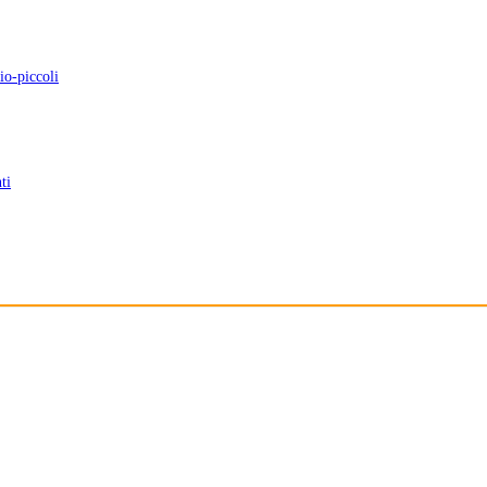
io-piccoli
ti