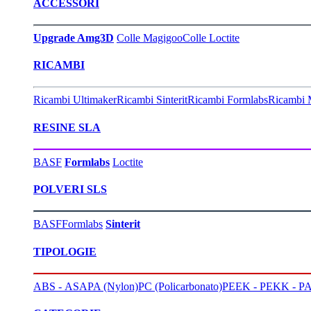
ACCESSORI
Upgrade Amg3D
Colle Magigoo
Colle Loctite
RICAMBI
Ricambi Ultimaker
Ricambi Sinterit
Ricambi Formlabs
Ricambi 
RESINE SLA
BASF
Formlabs
Loctite
POLVERI SLS
BASF
Formlabs
Sinterit
TIPOLOGIE
ABS - ASA
PA (Nylon)
PC (Policarbonato)
PEEK - PEKK - PA