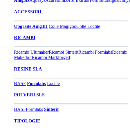
Amg3D
Aquasys
Azurefilm
BASF
Extrudr
Formfutura
Igus
Kimy
ACCESSORI
Upgrade Amg3D
Colle Magigoo
Colle Loctite
RICAMBI
Ricambi Ultimaker
Ricambi Sinterit
Ricambi Formlabs
Ricambi
Makerbot
Ricambi Markforged
RESINE SLA
BASF
Formlabs
Loctite
POLVERI SLS
BASF
Formlabs
Sinterit
TIPOLOGIE