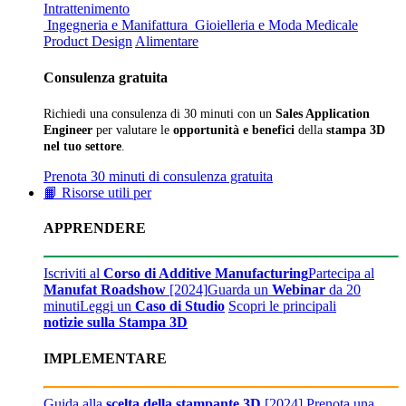
Intrattenimento
Ingegneria e Manifattura
Gioielleria e Moda
Medicale
Product Design
Alimentare
Consulenza gratuita
Richiedi una consulenza di 30 minuti con un
Sales Application
Engineer
per valutare le
opportunità e benefici
della
stampa 3D
nel tuo settore
.
Prenota 30 minuti di consulenza gratuita
📙 Risorse utili per
APPRENDERE
Iscriviti al
Corso di Additive Manufacturing
Partecipa al
Manufat Roadshow
[2024]
Guarda un
Webinar
da 20
minuti
Leggi un
Caso di Studio
Scopri le principali
notizie sulla Stampa 3D
IMPLEMENTARE
Guida alla
scelta della stampante 3D
[2024]
Prenota una