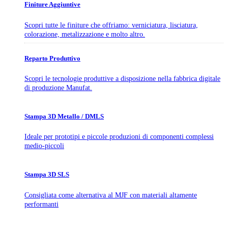
Finiture Aggiuntive
Scopri tutte le finiture che offriamo: verniciatura, lisciatura,
colorazione, metalizzazione e molto altro.
Reparto Produttivo
Scopri le tecnologie produttive a disposizione nella fabbrica digitale
di produzione Manufat.
Stampa 3D Metallo / DMLS
Ideale per prototipi e piccole produzioni di componenti complessi
medio-piccoli
Stampa 3D SLS
Consigliata come alternativa al MJF con materiali altamente
performanti