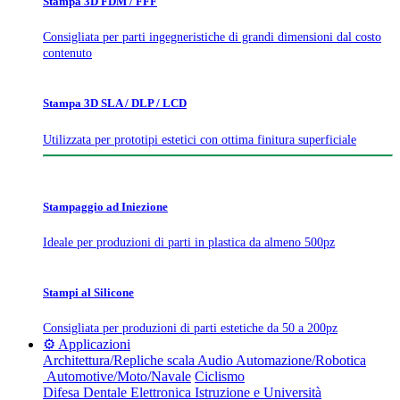
Stampa 3D FDM / FFF
Consigliata per parti ingegneristiche di grandi dimensioni dal costo
contenuto
Stampa 3D SLA / DLP / LCD
Utilizzata per prototipi estetici con ottima finitura superficiale
Stampaggio ad Iniezione
Ideale per produzioni di parti in plastica da almeno 500pz
Stampi al Silicone
Consigliata per produzioni di parti estetiche da 50 a 200pz
⚙️ Applicazioni
Architettura/Repliche scala
Audio
Automazione/Robotica
Automotive/Moto/Navale
Ciclismo
Difesa
Dentale
Elettronica
Istruzione e Università