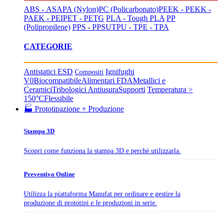
ABS - ASA
PA (Nylon)
PC (Policarbonato)
PEEK - PEKK -
PAEK - PEI
PET - PETG
PLA - Tough PLA
PP
(Polipropilene)
PPS - PPSU
TPU - TPE - TPA
CATEGORIE
Antistatici ESD
Ignifughi
Compositi
V0
Biocompatibile
Alimentari FDA
Metallici e
Ceramici
Tribologici Antiusura
Supporti
Temperatura >
150°C
Flessibile
🏭 Prototipazione + Produzione
Stampa 3D
Scopri come funziona la stampa 3D e perchè utilizzarla.
Preventivo Online
Utilizza la piattaforma Manufat per ordinare e gestire la
produzione di prototipi e le produzioni in serie.