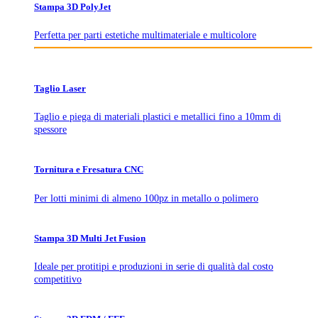
Stampa 3D PolyJet
Perfetta per parti estetiche multimateriale e multicolore
Taglio Laser
Taglio e piega di materiali plastici e metallici fino a 10mm di
spessore
Tornitura e Fresatura CNC
Per lotti minimi di almeno 100pz in metallo o polimero
Stampa 3D Multi Jet Fusion
Ideale per protitipi e produzioni in serie di qualità dal costo
competitivo