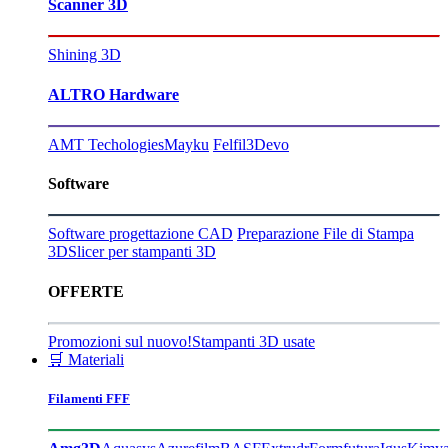
Scanner 3D
Shining 3D
ALTRO Hardware
AMT Techologies
Mayku
Felfil
3Devo
Software
Software progettazione CAD
Preparazione File di Stampa
3D
Slicer per stampanti 3D
OFFERTE
Promozioni sul nuovo!
Stampanti 3D usate
🛒 Materiali
Filamenti FFF