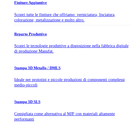
Finiture Aggiuntive
Scopri tutte le finiture che offriamo: verniciatura, lisciatura,
colorazione, metalizzazione e molto altro.
Reparto Produttivo
Scopri le tecnologie produttive a disposizione nella fabbrica digitale
di produzione Manufat.
Stampa 3D Metallo / DMLS
Ideale per prototipi e piccole produzioni di componenti complessi
medio-piccoli
Stampa 3D SLS
Consigliata come alternativa al MJF con materiali altamente
performanti