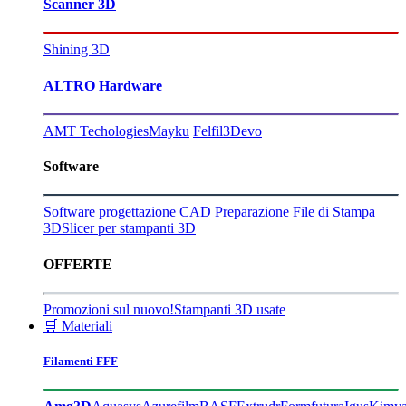
Scanner 3D
Shining 3D
ALTRO Hardware
AMT Techologies
Mayku
Felfil
3Devo
Software
Software progettazione CAD
Preparazione File di Stampa
3D
Slicer per stampanti 3D
OFFERTE
Promozioni sul nuovo!
Stampanti 3D usate
🛒 Materiali
Filamenti FFF