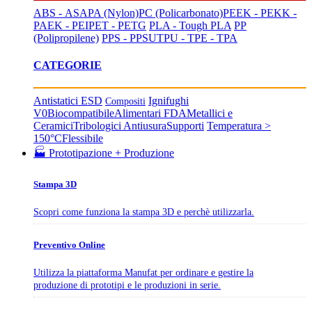
ABS - ASA
PA (Nylon)
PC (Policarbonato)
PEEK - PEKK -
PAEK - PEI
PET - PETG
PLA - Tough PLA
PP
(Polipropilene)
PPS - PPSU
TPU - TPE - TPA
CATEGORIE
Antistatici ESD
Ignifughi
Compositi
V0
Biocompatibile
Alimentari FDA
Metallici e
Ceramici
Tribologici Antiusura
Supporti
Temperatura >
150°C
Flessibile
🏭 Prototipazione + Produzione
Stampa 3D
Scopri come funziona la stampa 3D e perchè utilizzarla.
Preventivo Online
Utilizza la piattaforma Manufat per ordinare e gestire la
produzione di prototipi e le produzioni in serie.