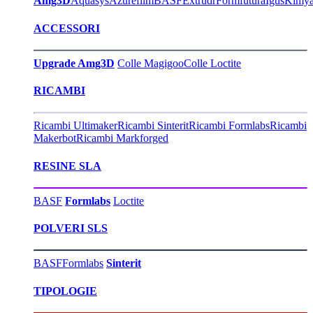
Amg3D
Aquasys
Azurefilm
BASF
Extrudr
Formfutura
Igus
Kimy
ACCESSORI
Upgrade Amg3D
Colle Magigoo
Colle Loctite
RICAMBI
Ricambi Ultimaker
Ricambi Sinterit
Ricambi Formlabs
Ricambi
Makerbot
Ricambi Markforged
RESINE SLA
BASF
Formlabs
Loctite
POLVERI SLS
BASF
Formlabs
Sinterit
TIPOLOGIE