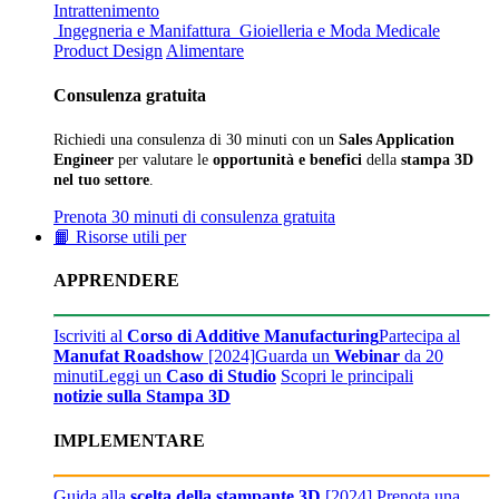
Intrattenimento
Ingegneria e Manifattura
Gioielleria e Moda
Medicale
Product Design
Alimentare
Consulenza gratuita
Richiedi una consulenza di 30 minuti con un
Sales Application
Engineer
per valutare le
opportunità e benefici
della
stampa 3D
nel tuo settore
.
Prenota 30 minuti di consulenza gratuita
📙 Risorse utili per
APPRENDERE
Iscriviti al
Corso di Additive Manufacturing
Partecipa al
Manufat Roadshow
[2024]
Guarda un
Webinar
da 20
minuti
Leggi un
Caso di Studio
Scopri le principali
notizie sulla Stampa 3D
IMPLEMENTARE
Guida alla
scelta della stampante 3D
[2024]
Prenota una