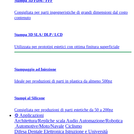
Stampa 3D FDM / FFF
Consigliata per parti ingegneristiche di grandi dimensioni dal costo
contenuto
Stampa 3D SLA / DLP / LCD
Utilizzata per prototipi estetici con ottima finitura superficiale
Stampaggio ad Iniezione
Ideale per produzioni di parti in plastica da almeno 500pz
Stampi al Silicone
Consigliata per produzioni di parti estetiche da 50 a 200pz
⚙️ Applicazioni
Architettura/Repliche scala
Audio
Automazione/Robotica
Automotive/Moto/Navale
Ciclismo
Difesa
Dentale
Elettronica
Istruzione e Università