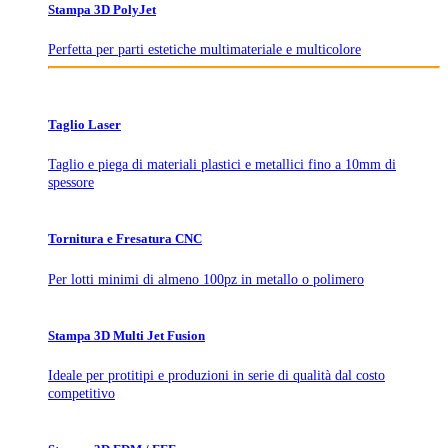
Stampa 3D PolyJet
Perfetta per parti estetiche multimateriale e multicolore
Taglio Laser
Taglio e piega di materiali plastici e metallici fino a 10mm di
spessore
Tornitura e Fresatura CNC
Per lotti minimi di almeno 100pz in metallo o polimero
Stampa 3D Multi Jet Fusion
Ideale per protitipi e produzioni in serie di qualità dal costo
competitivo