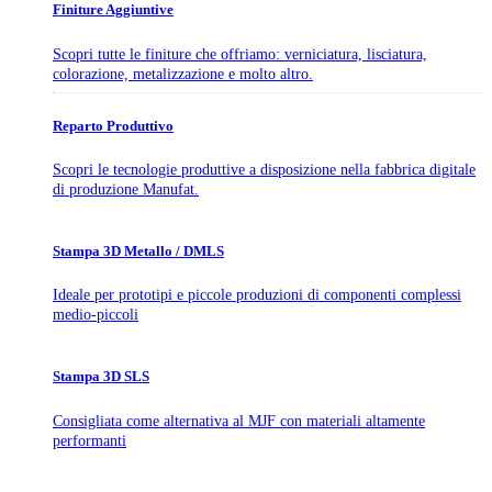
Finiture Aggiuntive
Scopri tutte le finiture che offriamo: verniciatura, lisciatura,
colorazione, metalizzazione e molto altro.
Reparto Produttivo
Scopri le tecnologie produttive a disposizione nella fabbrica digitale
di produzione Manufat.
Stampa 3D Metallo / DMLS
Ideale per prototipi e piccole produzioni di componenti complessi
medio-piccoli
Stampa 3D SLS
Consigliata come alternativa al MJF con materiali altamente
performanti