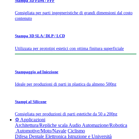
Stampa 3D FDM / FFF
Consigliata per parti ingegneristiche di grandi dimensioni dal costo
contenuto
Stampa 3D SLA / DLP / LCD
Utilizzata per prototipi estetici con ottima finitura superficiale
Stampaggio ad Iniezione
Ideale per produzioni di parti in plastica da almeno 500pz
Stampi al Silicone
Consigliata per produzioni di parti estetiche da 50 a 200pz
⚙️ Applicazioni
Architettura/Repliche scala
Audio
Automazione/Robotica
Automotive/Moto/Navale
Ciclismo
Difesa
Dentale
Elettronica
Istruzione e Università