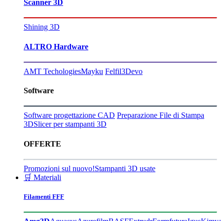
Scanner 3D
Shining 3D
ALTRO Hardware
AMT Techologies
Mayku
Felfil
3Devo
Software
Software progettazione CAD
Preparazione File di Stampa
3D
Slicer per stampanti 3D
OFFERTE
Promozioni sul nuovo!
Stampanti 3D usate
🛒 Materiali
Filamenti FFF