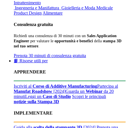
Intrattenimento
Ingegneria e Manifattura
Gioielleria e Moda
Medicale
Product Design
Alimentare
Consulenza gratuita
Richiedi una consulenza di 30 minuti con un
Sales Application
Engineer
per valutare le
opportunità e benefici
della
stampa 3D
nel tuo settore
.
Prenota 30 minuti di consulenza gratuita
📙 Risorse utili per
APPRENDERE
Iscriviti al
Corso di Additive Manufacturing
Partecipa al
Manufat Roadshow
[2024]
Guarda un
Webinar
da 20
minuti
Leggi un
Caso di Studio
Scopri le principali
notizie sulla Stampa 3D
IMPLEMENTARE
Guida alla
scelta della stampante 3D
[2024]
Prenota una