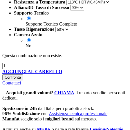
Resistenza a Temperatura
Allianz3D Tasso di Successo
Supporto Tecnico
Supporto Tecnico Completo
Tasso Rigenerazione
Camera Azoto
No
Questa combinazione non esiste.
AGGIUNGI AL CARRELLO
Confronta
Contattaci
Acquisti grandi volumi
?
CHIAMA
il reparto vendite per sconti
dedicati.
Spedizione in 24h
dall'Italia per i prodotti a stock.
96% Soddisfazione
con
Assistenza tecnica professionale
.
Manufat
sceglie solo i
migliori brand
sul mercato.
Acquista anche su
MEPA
o paga a rate tramite
Leasing/Noleggio
.