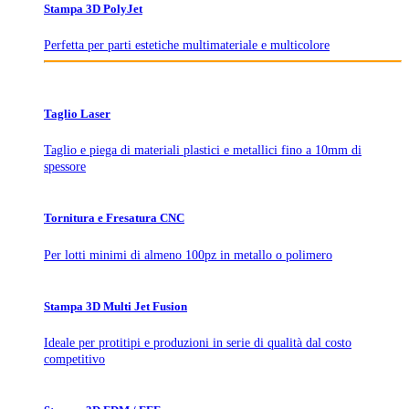
Stampa 3D PolyJet
Perfetta per parti estetiche multimateriale e multicolore
Taglio Laser
Taglio e piega di materiali plastici e metallici fino a 10mm di
spessore
Tornitura e Fresatura CNC
Per lotti minimi di almeno 100pz in metallo o polimero
Stampa 3D Multi Jet Fusion
Ideale per protitipi e produzioni in serie di qualità dal costo
competitivo