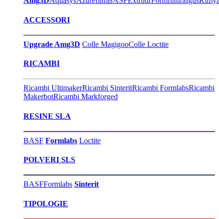
Amg3D
Aquasys
Azurefilm
BASF
Extrudr
Formfutura
Igus
Kimy
ACCESSORI
Upgrade Amg3D
Colle Magigoo
Colle Loctite
RICAMBI
Ricambi Ultimaker
Ricambi Sinterit
Ricambi Formlabs
Ricambi
Makerbot
Ricambi Markforged
RESINE SLA
BASF
Formlabs
Loctite
POLVERI SLS
BASF
Formlabs
Sinterit
TIPOLOGIE