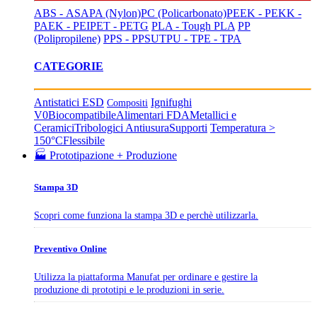
ABS - ASA
PA (Nylon)
PC (Policarbonato)
PEEK - PEKK -
PAEK - PEI
PET - PETG
PLA - Tough PLA
PP
(Polipropilene)
PPS - PPSU
TPU - TPE - TPA
CATEGORIE
Antistatici ESD
Ignifughi
Compositi
V0
Biocompatibile
Alimentari FDA
Metallici e
Ceramici
Tribologici Antiusura
Supporti
Temperatura >
150°C
Flessibile
🏭 Prototipazione + Produzione
Stampa 3D
Scopri come funziona la stampa 3D e perchè utilizzarla.
Preventivo Online
Utilizza la piattaforma Manufat per ordinare e gestire la
produzione di prototipi e le produzioni in serie.