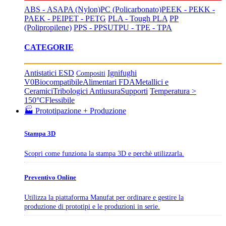
ABS - ASA
PA (Nylon)
PC (Policarbonato)
PEEK - PEKK -
PAEK - PEI
PET - PETG
PLA - Tough PLA
PP
(Polipropilene)
PPS - PPSU
TPU - TPE - TPA
CATEGORIE
Antistatici ESD
Ignifughi
Compositi
V0
Biocompatibile
Alimentari FDA
Metallici e
Ceramici
Tribologici Antiusura
Supporti
Temperatura >
150°C
Flessibile
🏭 Prototipazione + Produzione
Stampa 3D
Scopri come funziona la stampa 3D e perchè utilizzarla.
Preventivo Online
Utilizza la piattaforma Manufat per ordinare e gestire la
produzione di prototipi e le produzioni in serie.