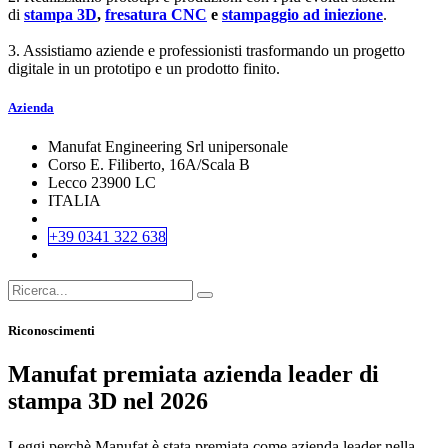
di
stampa 3D
,
fresatura CNC
e
stampaggio ad iniezione
.
3. Assistiamo aziende e professionisti trasformando un progetto
digitale in un prototipo e un prodotto finito.
Azienda
Manufat Engineering Srl unipersonale
Corso E. Filiberto, 16A/Scala B
Lecco 23900 LC
ITALIA
+39 0341 322 638
Riconoscimenti
Manufat premiata azienda leader di
stampa 3D nel 2026
Leggi perchè Manufat è stata premiata come azienda leader nella