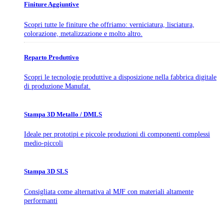
Finiture Aggiuntive
Scopri tutte le finiture che offriamo: verniciatura, lisciatura,
colorazione, metalizzazione e molto altro.
Reparto Produttivo
Scopri le tecnologie produttive a disposizione nella fabbrica digitale
di produzione Manufat.
Stampa 3D Metallo / DMLS
Ideale per prototipi e piccole produzioni di componenti complessi
medio-piccoli
Stampa 3D SLS
Consigliata come alternativa al MJF con materiali altamente
performanti