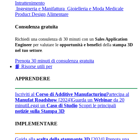
Intrattenimento
Ingegneria e Manifattura
Gioielleria e Moda
Medicale
Product Design
Alimentare
Consulenza gratuita
Richiedi una consulenza di 30 minuti con un
Sales Application
Engineer
per valutare le
opportunità e benefici
della
stampa 3D
nel tuo settore
.
Prenota 30 minuti di consulenza gratuita
📙 Risorse utili per
APPRENDERE
Iscriviti al
Corso di Additive Manufacturing
Partecipa al
Manufat Roadshow
[2024]
Guarda un
Webinar
da 20
minuti
Leggi un
Caso di Studio
Scopri le principali
notizie sulla Stampa 3D
IMPLEMENTARE
Guida alla
scelta della stampante 3D
[2024]
Prenota una