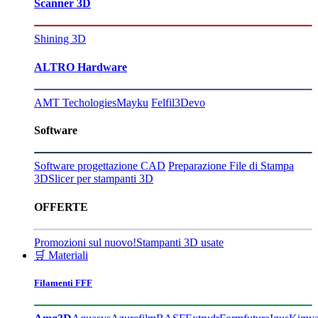
Scanner 3D
Shining 3D
ALTRO Hardware
AMT Techologies
Mayku
Felfil
3Devo
Software
Software progettazione CAD
Preparazione File di Stampa
3D
Slicer per stampanti 3D
OFFERTE
Promozioni sul nuovo!
Stampanti 3D usate
🛒 Materiali
Filamenti FFF