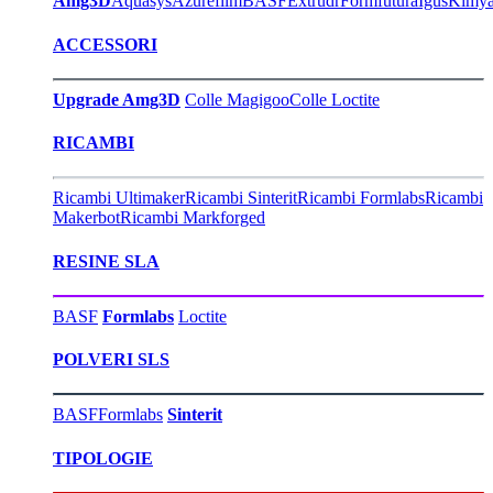
Amg3D
Aquasys
Azurefilm
BASF
Extrudr
Formfutura
Igus
Kimy
ACCESSORI
Upgrade Amg3D
Colle Magigoo
Colle Loctite
RICAMBI
Ricambi Ultimaker
Ricambi Sinterit
Ricambi Formlabs
Ricambi
Makerbot
Ricambi Markforged
RESINE SLA
BASF
Formlabs
Loctite
POLVERI SLS
BASF
Formlabs
Sinterit
TIPOLOGIE