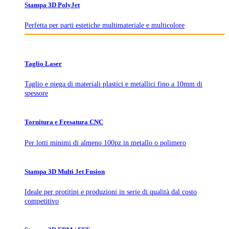
Stampa 3D PolyJet
Perfetta per parti estetiche multimateriale e multicolore
Taglio Laser
Taglio e piega di materiali plastici e metallici fino a 10mm di
spessore
Tornitura e Fresatura CNC
Per lotti minimi di almeno 100pz in metallo o polimero
Stampa 3D Multi Jet Fusion
Ideale per protitipi e produzioni in serie di qualità dal costo
competitivo