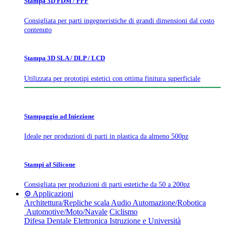
Stampa 3D FDM / FFF
Consigliata per parti ingegneristiche di grandi dimensioni dal costo
contenuto
Stampa 3D SLA / DLP / LCD
Utilizzata per prototipi estetici con ottima finitura superficiale
Stampaggio ad Iniezione
Ideale per produzioni di parti in plastica da almeno 500pz
Stampi al Silicone
Consigliata per produzioni di parti estetiche da 50 a 200pz
⚙️ Applicazioni
Architettura/Repliche scala
Audio
Automazione/Robotica
Automotive/Moto/Navale
Ciclismo
Difesa
Dentale
Elettronica
Istruzione e Università