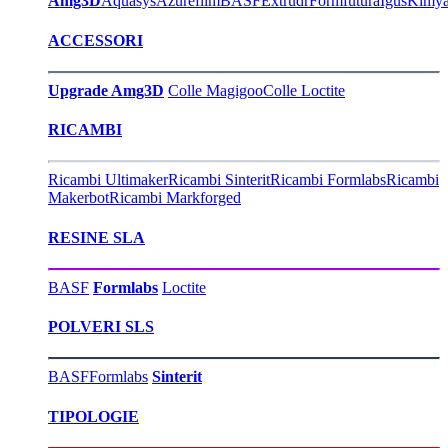
Amg3D
Aquasys
Azurefilm
BASF
Extrudr
Formfutura
Igus
Kimy
ACCESSORI
Upgrade Amg3D
Colle Magigoo
Colle Loctite
RICAMBI
Ricambi Ultimaker
Ricambi Sinterit
Ricambi Formlabs
Ricambi
Makerbot
Ricambi Markforged
RESINE SLA
BASF
Formlabs
Loctite
POLVERI SLS
BASF
Formlabs
Sinterit
TIPOLOGIE