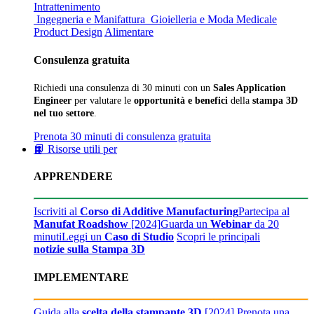
Intrattenimento
Ingegneria e Manifattura
Gioielleria e Moda
Medicale
Product Design
Alimentare
Consulenza gratuita
Richiedi una consulenza di 30 minuti con un
Sales Application
Engineer
per valutare le
opportunità e benefici
della
stampa 3D
nel tuo settore
.
Prenota 30 minuti di consulenza gratuita
📙 Risorse utili per
APPRENDERE
Iscriviti al
Corso di Additive Manufacturing
Partecipa al
Manufat Roadshow
[2024]
Guarda un
Webinar
da 20
minuti
Leggi un
Caso di Studio
Scopri le principali
notizie sulla Stampa 3D
IMPLEMENTARE
Guida alla
scelta della stampante 3D
[2024]
Prenota una