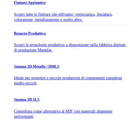
Finiture Aggiuntive
Scopri tutte le finiture che offriamo: verniciatura, lisciatura,
colorazione, metalizzazione e molto altro.
Reparto Produttivo
Scopri le tecnologie produttive a disposizione nella fabbrica digitale
di produzione Manufat.
Stampa 3D Metallo / DMLS
Ideale per prototipi e piccole produzioni di componenti complessi
medio-piccoli
Stampa 3D SLS
Consigliata come alternativa al MJF con materiali altamente
performanti