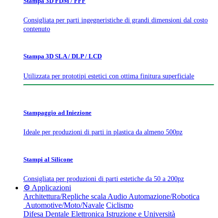
Stampa 3D FDM / FFF
Consigliata per parti ingegneristiche di grandi dimensioni dal costo
contenuto
Stampa 3D SLA / DLP / LCD
Utilizzata per prototipi estetici con ottima finitura superficiale
Stampaggio ad Iniezione
Ideale per produzioni di parti in plastica da almeno 500pz
Stampi al Silicone
Consigliata per produzioni di parti estetiche da 50 a 200pz
⚙️ Applicazioni
Architettura/Repliche scala
Audio
Automazione/Robotica
Automotive/Moto/Navale
Ciclismo
Difesa
Dentale
Elettronica
Istruzione e Università