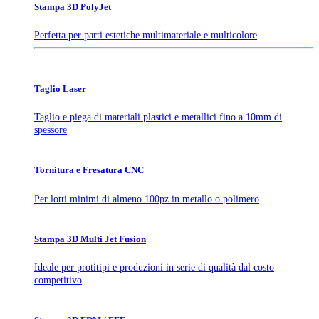
Stampa 3D PolyJet
Perfetta per parti estetiche multimateriale e multicolore
Taglio Laser
Taglio e piega di materiali plastici e metallici fino a 10mm di
spessore
Tornitura e Fresatura CNC
Per lotti minimi di almeno 100pz in metallo o polimero
Stampa 3D Multi Jet Fusion
Ideale per protitipi e produzioni in serie di qualità dal costo
competitivo