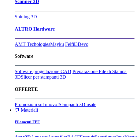
Scanner 3D
Shining 3D
ALTRO Hardware
AMT Techologies
Mayku
Felfil
3Devo
Software
Software progettazione CAD
Preparazione File di Stampa
3D
Slicer per stampanti 3D
OFFERTE
Promozioni sul nuovo!
Stampanti 3D usate
🛒 Materiali
Filamenti FFF