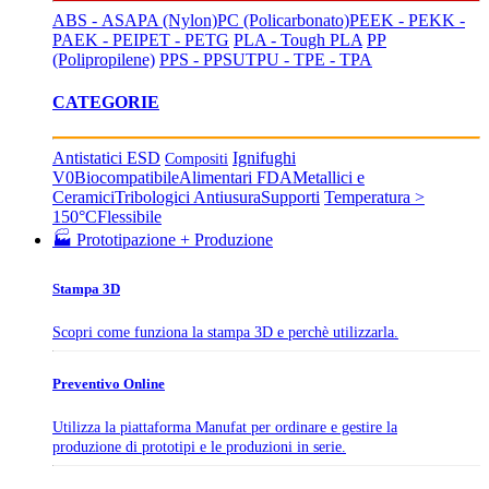
ABS - ASA
PA (Nylon)
PC (Policarbonato)
PEEK - PEKK -
PAEK - PEI
PET - PETG
PLA - Tough PLA
PP
(Polipropilene)
PPS - PPSU
TPU - TPE - TPA
CATEGORIE
Antistatici ESD
Ignifughi
Compositi
V0
Biocompatibile
Alimentari FDA
Metallici e
Ceramici
Tribologici Antiusura
Supporti
Temperatura >
150°C
Flessibile
🏭 Prototipazione + Produzione
Stampa 3D
Scopri come funziona la stampa 3D e perchè utilizzarla.
Preventivo Online
Utilizza la piattaforma Manufat per ordinare e gestire la
produzione di prototipi e le produzioni in serie.