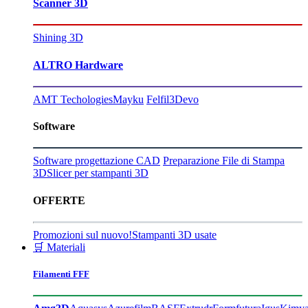
Scanner 3D
Shining 3D
ALTRO Hardware
AMT Techologies
Mayku
Felfil
3Devo
Software
Software progettazione CAD
Preparazione File di Stampa
3D
Slicer per stampanti 3D
OFFERTE
Promozioni sul nuovo!
Stampanti 3D usate
🛒 Materiali
Filamenti FFF