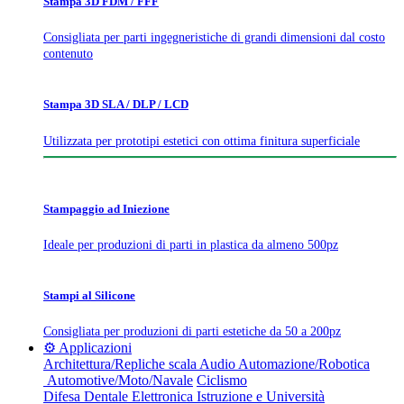
Stampa 3D FDM / FFF
Consigliata per parti ingegneristiche di grandi dimensioni dal costo
contenuto
Stampa 3D SLA / DLP / LCD
Utilizzata per prototipi estetici con ottima finitura superficiale
Stampaggio ad Iniezione
Ideale per produzioni di parti in plastica da almeno 500pz
Stampi al Silicone
Consigliata per produzioni di parti estetiche da 50 a 200pz
⚙️ Applicazioni
Architettura/Repliche scala
Audio
Automazione/Robotica
Automotive/Moto/Navale
Ciclismo
Difesa
Dentale
Elettronica
Istruzione e Università