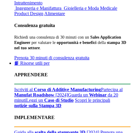
Intrattenimento
Ingegneria e Manifattura
Gioielleria e Moda
Medicale
Product Design
Alimentare
Consulenza gratuita
Richiedi una consulenza di 30 minuti con un
Sales Application
Engineer
per valutare le
opportunità e benefici
della
stampa 3D
nel tuo settore
.
Prenota 30 minuti di consulenza gratuita
📙 Risorse utili per
APPRENDERE
Iscriviti al
Corso di Additive Manufacturing
Partecipa al
Manufat Roadshow
[2024]
Guarda un
Webinar
da 20
minuti
Leggi un
Caso di Studio
Scopri le principali
notizie sulla Stampa 3D
IMPLEMENTARE
Guida alla
scelta della stampante 3D
[2024]
Prenota una