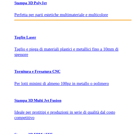
Stampa 3D PolyJet
Perfetta per parti estetiche multimateriale e multicolore
Taglio Laser
Taglio e piega di materiali plastici e metallici fino a 10mm di
spessore
Tornitura e Fresatura CNC
Per lotti minimi di almeno 100pz in metallo o polimero
Stampa 3D Multi Jet Fusion
Ideale per protitipi e produzioni in serie di qualità dal costo
competitivo