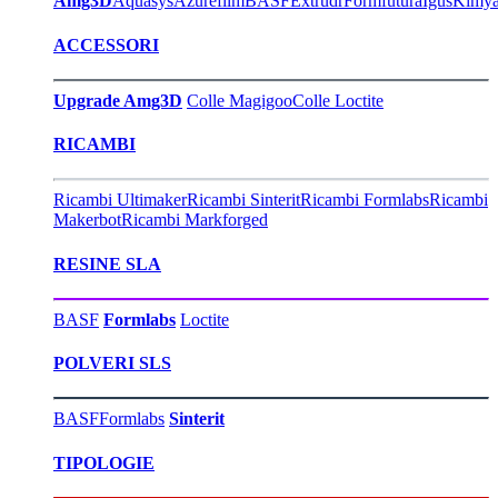
Amg3D
Aquasys
Azurefilm
BASF
Extrudr
Formfutura
Igus
Kimy
ACCESSORI
Upgrade Amg3D
Colle Magigoo
Colle Loctite
RICAMBI
Ricambi Ultimaker
Ricambi Sinterit
Ricambi Formlabs
Ricambi
Makerbot
Ricambi Markforged
RESINE SLA
BASF
Formlabs
Loctite
POLVERI SLS
BASF
Formlabs
Sinterit
TIPOLOGIE