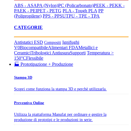
ABS - ASA
PA (Nylon)
PC (Policarbonato)
PEEK - PEKK -
PAEK - PEI
PET - PETG
PLA - Tough PLA
PP
(Polipropilene)
PPS - PPSU
TPU - TPE - TPA
CATEGORIE
Antistatici ESD
Ignifughi
Compositi
V0
Biocompatibile
Alimentari FDA
Metallici e
Ceramici
Tribologici Antiusura
Supporti
Temperatura >
150°C
Flessibile
🏭 Prototipazione + Produzione
Stampa 3D
Scopri come funziona la stampa 3D e perchè utilizzarla.
Preventivo Online
Utilizza la piattaforma Manufat per ordinare e gestire la
produzione di prototipi e le produzioni in serie.