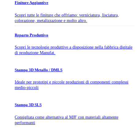
Finiture Aggiuntive
Scopri tutte le finiture che offriamo: verniciatura, lisciatura,
colorazione, metalizzazione e molto altro.
Reparto Produttivo
Scopri le tecnologie produttive a disposizione nella fabbrica digitale
di produzione Manufat.
Stampa 3D Metallo / DMLS
Ideale per prototipi e piccole produzioni di componenti complessi
medio-piccoli
Stampa 3D SLS
Consigliata come alternativa al MJF con materiali altamente
performanti