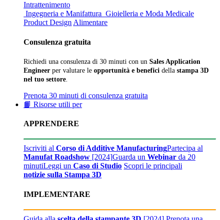
Intrattenimento
Ingegneria e Manifattura
Gioielleria e Moda
Medicale
Product Design
Alimentare
Consulenza gratuita
Richiedi una consulenza di 30 minuti con un
Sales Application
Engineer
per valutare le
opportunità e benefici
della
stampa 3D
nel tuo settore
.
Prenota 30 minuti di consulenza gratuita
📙 Risorse utili per
APPRENDERE
Iscriviti al
Corso di Additive Manufacturing
Partecipa al
Manufat Roadshow
[2024]
Guarda un
Webinar
da 20
minuti
Leggi un
Caso di Studio
Scopri le principali
notizie sulla Stampa 3D
IMPLEMENTARE
Guida alla
scelta della stampante 3D
[2024]
Prenota una