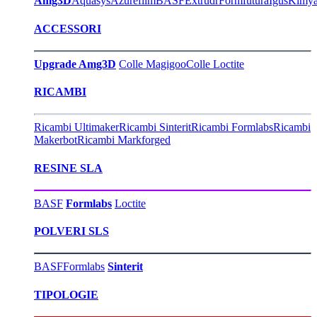
Amg3D
Aquasys
Azurefilm
BASF
Extrudr
Formfutura
Igus
Kimy
ACCESSORI
Upgrade Amg3D
Colle Magigoo
Colle Loctite
RICAMBI
Ricambi Ultimaker
Ricambi Sinterit
Ricambi Formlabs
Ricambi
Makerbot
Ricambi Markforged
RESINE SLA
BASF
Formlabs
Loctite
POLVERI SLS
BASF
Formlabs
Sinterit
TIPOLOGIE