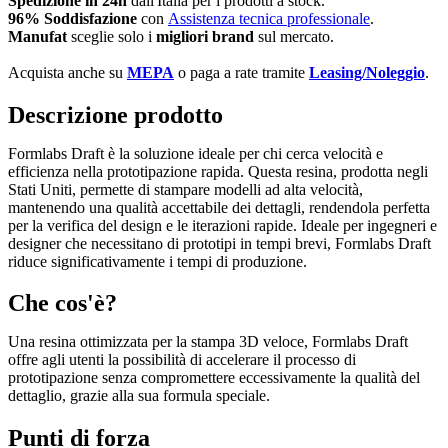
Spedizione in 24h
dall'Italia per i prodotti a stock.
96% Soddisfazione
con
Assistenza tecnica professionale
.
Manufat
sceglie solo i
migliori brand
sul mercato.
Acquista anche su
MEPA
o paga a rate tramite
Leasing/Noleggio
.
Descrizione prodotto
Formlabs Draft è la soluzione ideale per chi cerca velocità e
efficienza nella prototipazione rapida. Questa resina, prodotta negli
Stati Uniti, permette di stampare modelli ad alta velocità,
mantenendo una qualità accettabile dei dettagli, rendendola perfetta
per la verifica del design e le iterazioni rapide. Ideale per ingegneri e
designer che necessitano di prototipi in tempi brevi, Formlabs Draft
riduce significativamente i tempi di produzione.
Che cos'è?
Una resina ottimizzata per la stampa 3D veloce, Formlabs Draft
offre agli utenti la possibilità di accelerare il processo di
prototipazione senza compromettere eccessivamente la qualità del
dettaglio, grazie alla sua formula speciale.
Punti di forza