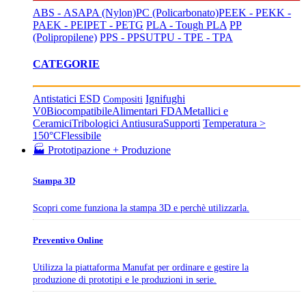
ABS - ASA
PA (Nylon)
PC (Policarbonato)
PEEK - PEKK -
PAEK - PEI
PET - PETG
PLA - Tough PLA
PP
(Polipropilene)
PPS - PPSU
TPU - TPE - TPA
CATEGORIE
Antistatici ESD
Ignifughi
Compositi
V0
Biocompatibile
Alimentari FDA
Metallici e
Ceramici
Tribologici Antiusura
Supporti
Temperatura >
150°C
Flessibile
🏭 Prototipazione + Produzione
Stampa 3D
Scopri come funziona la stampa 3D e perchè utilizzarla.
Preventivo Online
Utilizza la piattaforma Manufat per ordinare e gestire la
produzione di prototipi e le produzioni in serie.