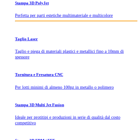
Stampa 3D PolyJet
Perfetta per parti estetiche multimateriale e multicolore
Taglio Laser
Taglio e piega di materiali plastici e metallici fino a 10mm di
spessore
Tornitura e Fresatura CNC
Per lotti minimi di almeno 100pz in metallo o polimero
Stampa 3D Multi Jet Fusion
Ideale per protitipi e produzioni in serie di qualità dal costo
competitivo