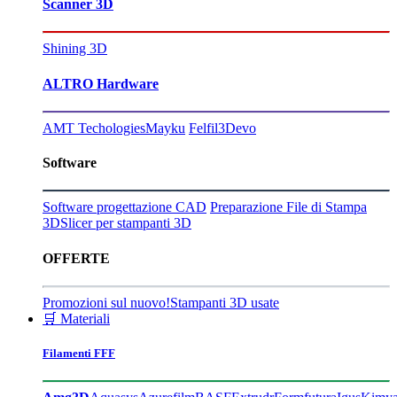
Scanner 3D
Shining 3D
ALTRO Hardware
AMT Techologies
Mayku
Felfil
3Devo
Software
Software progettazione CAD
Preparazione File di Stampa
3D
Slicer per stampanti 3D
OFFERTE
Promozioni sul nuovo!
Stampanti 3D usate
🛒 Materiali
Filamenti FFF