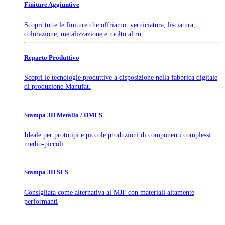
Finiture Aggiuntive
Scopri tutte le finiture che offriamo: verniciatura, lisciatura,
colorazione, metalizzazione e molto altro.
Reparto Produttivo
Scopri le tecnologie produttive a disposizione nella fabbrica digitale
di produzione Manufat.
Stampa 3D Metallo / DMLS
Ideale per prototipi e piccole produzioni di componenti complessi
medio-piccoli
Stampa 3D SLS
Consigliata come alternativa al MJF con materiali altamente
performanti