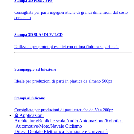
Stampa 3D FDM / FFF
Consigliata per parti ingegneristiche di grandi dimensioni dal costo
contenuto
Stampa 3D SLA / DLP / LCD
Utilizzata per prototipi estetici con ottima finitura superficiale
Stampaggio ad Iniezione
Ideale per produzioni di parti in plastica da almeno 500pz
Stampi al Silicone
Consigliata per produzioni di parti estetiche da 50 a 200pz
⚙️ Applicazioni
Architettura/Repliche scala
Audio
Automazione/Robotica
Automotive/Moto/Navale
Ciclismo
Difesa
Dentale
Elettronica
Istruzione e Università