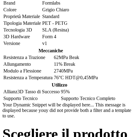
Brand
Formlabs
Colore
Grigio Chiaro
Proprietà Materiale
Standard
Tipologia Materiale
PET - PETG
Tecnologia 3D
SLA (Resina)
3D Hardware
Form 4
Versione
v1
Meccaniche
Resistenza a Trazione
62MPa Beak
Allungamento
11% Break
Modulo a Flessione
2740MPa
Resistenza a Temperatura
76°C HDT@0,45MPa
Utilizzo
Allianz3D Tasso di Successo
95%
Supporto Tecnico
Supporto Tecnico Completo
Your Dynamic Snippet will be displayed here... This message is
displayed because youy did not provide both a filter and a template
to use.
Scegliere il prodotto