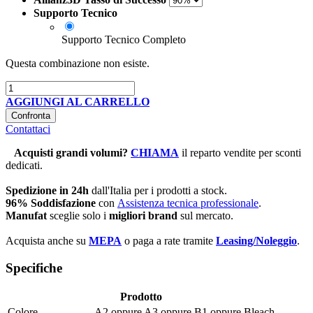
Supporto Tecnico
Supporto Tecnico Completo
Questa combinazione non esiste.
AGGIUNGI AL CARRELLO
Confronta
Contattaci
Acquisti grandi volumi
?
CHIAMA
il reparto vendite per sconti
dedicati.
Spedizione in 24h
dall'Italia per i prodotti a stock.
96% Soddisfazione
con
Assistenza tecnica professionale
.
Manufat
sceglie solo i
migliori brand
sul mercato.
Acquista anche su
MEPA
o paga a rate tramite
Leasing/Noleggio
.
Specifiche
Prodotto
Colore
A2
oppure
A3
oppure
B1
oppure
Bleach