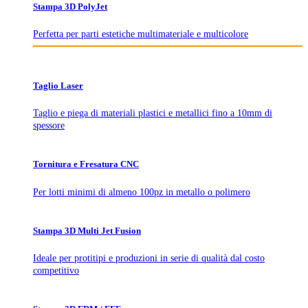
Stampa 3D PolyJet
Perfetta per parti estetiche multimateriale e multicolore
Taglio Laser
Taglio e piega di materiali plastici e metallici fino a 10mm di
spessore
Tornitura e Fresatura CNC
Per lotti minimi di almeno 100pz in metallo o polimero
Stampa 3D Multi Jet Fusion
Ideale per protitipi e produzioni in serie di qualità dal costo
competitivo