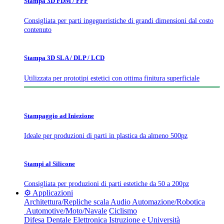
Stampa 3D FDM / FFF
Consigliata per parti ingegneristiche di grandi dimensioni dal costo
contenuto
Stampa 3D SLA / DLP / LCD
Utilizzata per prototipi estetici con ottima finitura superficiale
Stampaggio ad Iniezione
Ideale per produzioni di parti in plastica da almeno 500pz
Stampi al Silicone
Consigliata per produzioni di parti estetiche da 50 a 200pz
⚙️ Applicazioni
Architettura/Repliche scala
Audio
Automazione/Robotica
Automotive/Moto/Navale
Ciclismo
Difesa
Dentale
Elettronica
Istruzione e Università