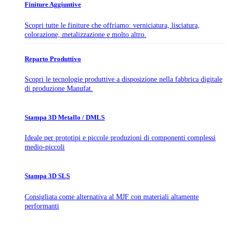
Finiture Aggiuntive
Scopri tutte le finiture che offriamo: verniciatura, lisciatura,
colorazione, metalizzazione e molto altro.
Reparto Produttivo
Scopri le tecnologie produttive a disposizione nella fabbrica digitale
di produzione Manufat.
Stampa 3D Metallo / DMLS
Ideale per prototipi e piccole produzioni di componenti complessi
medio-piccoli
Stampa 3D SLS
Consigliata come alternativa al MJF con materiali altamente
performanti