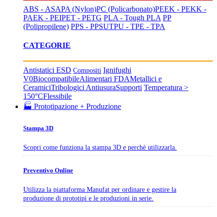
ABS - ASA
PA (Nylon)
PC (Policarbonato)
PEEK - PEKK -
PAEK - PEI
PET - PETG
PLA - Tough PLA
PP
(Polipropilene)
PPS - PPSU
TPU - TPE - TPA
CATEGORIE
Antistatici ESD
Ignifughi
Compositi
V0
Biocompatibile
Alimentari FDA
Metallici e
Ceramici
Tribologici Antiusura
Supporti
Temperatura >
150°C
Flessibile
🏭 Prototipazione + Produzione
Stampa 3D
Scopri come funziona la stampa 3D e perchè utilizzarla.
Preventivo Online
Utilizza la piattaforma Manufat per ordinare e gestire la
produzione di prototipi e le produzioni in serie.