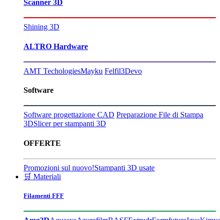
Scanner 3D
Shining 3D
ALTRO Hardware
AMT Techologies
Mayku
Felfil
3Devo
Software
Software progettazione CAD
Preparazione File di Stampa
3D
Slicer per stampanti 3D
OFFERTE
Promozioni sul nuovo!
Stampanti 3D usate
🛒 Materiali
Filamenti FFF