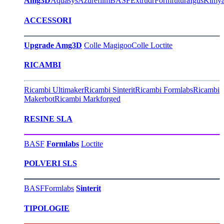
Amg3D
Aquasys
Azurefilm
BASF
Extrudr
Formfutura
Igus
Kimy
ACCESSORI
Upgrade Amg3D
Colle Magigoo
Colle Loctite
RICAMBI
Ricambi Ultimaker
Ricambi Sinterit
Ricambi Formlabs
Ricambi
Makerbot
Ricambi Markforged
RESINE SLA
BASF
Formlabs
Loctite
POLVERI SLS
BASF
Formlabs
Sinterit
TIPOLOGIE