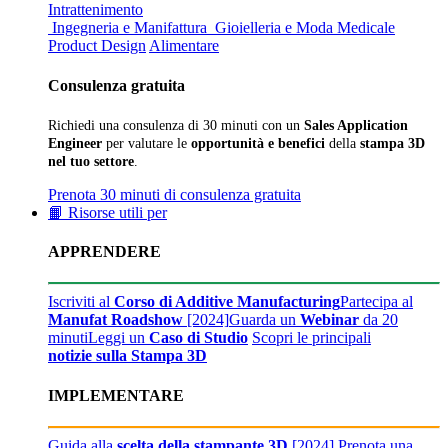
Intrattenimento
Ingegneria e Manifattura
Gioielleria e Moda
Medicale
Product Design
Alimentare
Consulenza gratuita
Richiedi una consulenza di 30 minuti con un
Sales Application
Engineer
per valutare le
opportunità e benefici
della
stampa 3D
nel tuo settore
.
Prenota 30 minuti di consulenza gratuita
📙 Risorse utili per
APPRENDERE
Iscriviti al
Corso di Additive Manufacturing
Partecipa al
Manufat Roadshow
[2024]
Guarda un
Webinar
da 20
minuti
Leggi un
Caso di Studio
Scopri le principali
notizie sulla Stampa 3D
IMPLEMENTARE
Guida alla
scelta della stampante 3D
[2024]
Prenota una