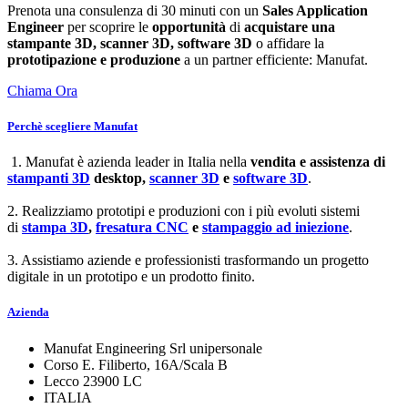
Prenota una consulenza di 30 minuti con un
Sales Application
Engineer
per scoprire le
opportunità
di
acquistare una
stampante 3D, scanner 3D, software 3D
o affidare la
prototipazione e produzione
a un partner efficiente: Manufat.
Chiama Ora
Perchè scegliere Manufat
1. Manufat è azienda leader in Italia nella
vendita e assistenza di
stampanti 3D
desktop,
scanner 3D
e
software 3D
.
2. Realizziamo prototipi e produzioni con i più evoluti sistemi
di
stampa 3D
,
fresatura CNC
e
stampaggio ad iniezione
.
3. Assistiamo aziende e professionisti trasformando un progetto
digitale in un prototipo e un prodotto finito.
Azienda
Manufat Engineering Srl unipersonale
Corso E. Filiberto, 16A/Scala B
Lecco 23900 LC
ITALIA