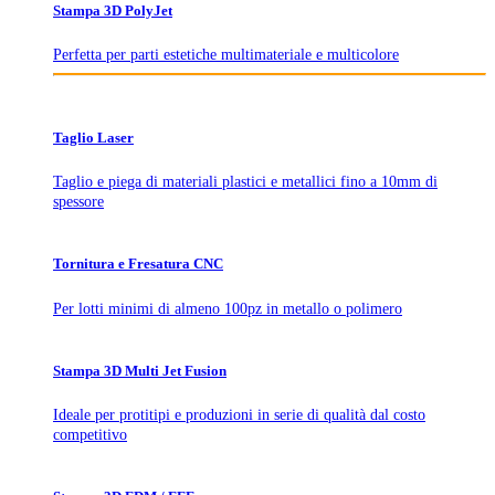
Stampa 3D PolyJet
Perfetta per parti estetiche multimateriale e multicolore
Taglio Laser
Taglio e piega di materiali plastici e metallici fino a 10mm di
spessore
Tornitura e Fresatura CNC
Per lotti minimi di almeno 100pz in metallo o polimero
Stampa 3D Multi Jet Fusion
Ideale per protitipi e produzioni in serie di qualità dal costo
competitivo