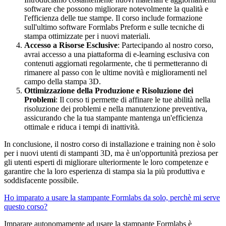
software che possono migliorare notevolmente la qualità e
l'efficienza delle tue stampe. Il corso include formazione
sull'ultimo software
Formlabs Preform
e sulle tecniche di
stampa ottimizzate per i nuovi materiali.
Accesso a Risorse Esclusive
: Partecipando al nostro corso,
avrai accesso a una piattaforma di e-learning esclusiva con
contenuti aggiornati regolarmente, che ti permetteranno di
rimanere al passo con le ultime novità e miglioramenti nel
campo della stampa 3D.
Ottimizzazione della Produzione e Risoluzione dei
Problemi
: Il corso ti permette di affinare le tue abilità nella
risoluzione dei problemi e nella manutenzione preventiva,
assicurando che la tua stampante mantenga un'efficienza
ottimale e riduca i tempi di inattività.
In conclusione, il nostro corso di installazione e training non è solo
per i nuovi utenti di stampanti 3D, ma è un'opportunità preziosa per
gli utenti esperti di migliorare ulteriormente le loro competenze e
garantire che la loro esperienza di stampa sia la più produttiva e
soddisfacente possibile.
Ho imparato a usare la stampante
Formlabs
da solo, perchè mi serve
questo corso?
Imparare autonomamente ad usare la stampante
Formlabs
è