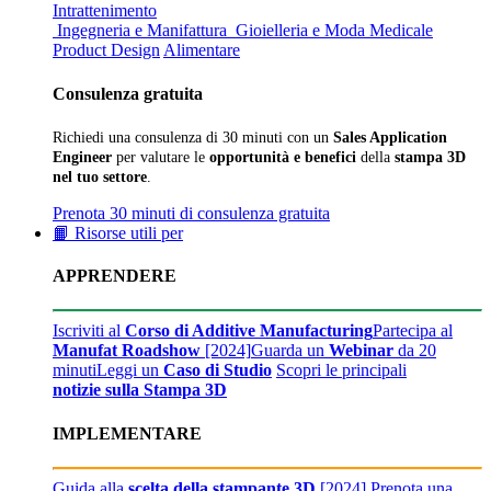
Intrattenimento
Ingegneria e Manifattura
Gioielleria e Moda
Medicale
Product Design
Alimentare
Consulenza gratuita
Richiedi una consulenza di 30 minuti con un
Sales Application
Engineer
per valutare le
opportunità e benefici
della
stampa 3D
nel tuo settore
.
Prenota 30 minuti di consulenza gratuita
📙 Risorse utili per
APPRENDERE
Iscriviti al
Corso di Additive Manufacturing
Partecipa al
Manufat Roadshow
[2024]
Guarda un
Webinar
da 20
minuti
Leggi un
Caso di Studio
Scopri le principali
notizie sulla Stampa 3D
IMPLEMENTARE
Guida alla
scelta della stampante 3D
[2024]
Prenota una