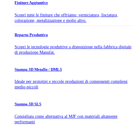
Finiture Aggiuntive
Scopri tutte le finiture che offriamo: verniciatura, lisciatura,
colorazione, metalizzazione e molto altro.
Reparto Produttivo
Scopri le tecnologie produttive a disposizione nella fabbrica digitale
di produzione Manufat.
Stampa 3D Metallo / DMLS
Ideale per prototipi e piccole produzioni di componenti complessi
medio-piccoli
Stampa 3D SLS
Consigliata come alternativa al MJF con materiali altamente
performanti