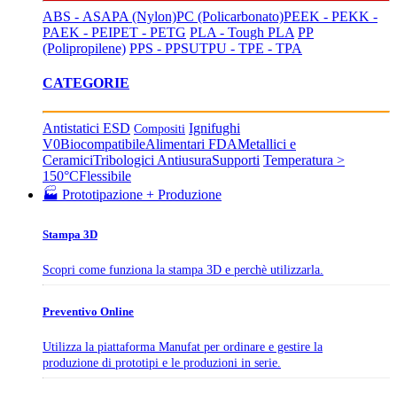
ABS - ASA
PA (Nylon)
PC (Policarbonato)
PEEK - PEKK -
PAEK - PEI
PET - PETG
PLA - Tough PLA
PP
(Polipropilene)
PPS - PPSU
TPU - TPE - TPA
CATEGORIE
Antistatici ESD
Ignifughi
Compositi
V0
Biocompatibile
Alimentari FDA
Metallici e
Ceramici
Tribologici Antiusura
Supporti
Temperatura >
150°C
Flessibile
🏭 Prototipazione + Produzione
Stampa 3D
Scopri come funziona la stampa 3D e perchè utilizzarla.
Preventivo Online
Utilizza la piattaforma Manufat per ordinare e gestire la
produzione di prototipi e le produzioni in serie.