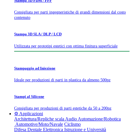
Stampa 3D FDM / FFF
Consigliata per parti ingegneristiche di grandi dimensioni dal costo
contenuto
Stampa 3D SLA / DLP / LCD
Utilizzata per prototipi estetici con ottima finitura superficiale
Stampaggio ad Iniezione
Ideale per produzioni di parti in plastica da almeno 500pz
Stampi al Silicone
Consigliata per produzioni di parti estetiche da 50 a 200pz
⚙️ Applicazioni
Architettura/Repliche scala
Audio
Automazione/Robotica
Automotive/Moto/Navale
Ciclismo
Difesa
Dentale
Elettronica
Istruzione e Università