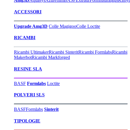
Amg3D
Aquasys
Azurefilm
BASF
Extrudr
Formfutura
Igus
Kimy
ACCESSORI
Upgrade Amg3D
Colle Magigoo
Colle Loctite
RICAMBI
Ricambi Ultimaker
Ricambi Sinterit
Ricambi Formlabs
Ricambi
Makerbot
Ricambi Markforged
RESINE SLA
BASF
Formlabs
Loctite
POLVERI SLS
BASF
Formlabs
Sinterit
TIPOLOGIE