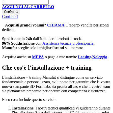
AGGIUNGI AL CARRELLO
Confronta
Contattaci
Acquisti grandi volumi
?
CHIAMA
il reparto vendite per sconti
dedicati.
Spedizione in 24h
dall'Italia per i prodotti a stock.
96% Soddisfazione
con
Assistenza tecnica professionale
.
Manufat
sceglie solo i
migliori brand
sul mercato.
Acquista anche su
MEPA
o paga a rate tramite
Leasing/Noleggio
.
Che cos'è l'installazione + training
L'installazione + training Manufat si distingue come un servizio
fondamentale e personalizzato, sviluppato
per garantire che la vostra
nuova stampante 3D Formlabs sia pronta all'uso e che il vostro team
sia pienamente preparato per operare con competenza e sicurezza.
Ecco cosa include questo servizio:
Installazione
: I nostri tecnici qualificati vi guideranno durante
l'installazione fisica della stampante 3D (da remoto o in sede),