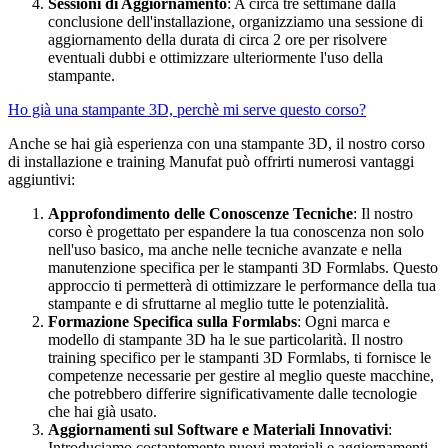
Sessioni di Aggiornamento
: A circa tre settimane dalla
conclusione dell'installazione, organizziamo una sessione di
aggiornamento della durata di circa 2 ore per risolvere
eventuali dubbi e ottimizzare ulteriormente l'uso della
stampante.
Ho già una stampante 3D, perchè mi serve questo corso?
Anche se hai già esperienza con una stampante 3D, il nostro corso
di installazione e training Manufat può offrirti numerosi vantaggi
aggiuntivi:
Approfondimento delle Conoscenze Tecniche
: Il nostro
corso è progettato per espandere la tua conoscenza non solo
nell'uso basico, ma anche nelle tecniche avanzate e nella
manutenzione specifica per le stampanti 3D Formlabs. Questo
approccio ti permetterà di ottimizzare le performance della tua
stampante e di sfruttarne al meglio tutte le potenzialità.
Formazione Specifica sulla
Formlabs
: Ogni marca e
modello di stampante 3D ha le sue particolarità. Il nostro
training specifico per le stampanti 3D
Formlabs
, ti fornisce le
competenze necessarie per gestire al meglio queste macchine,
che potrebbero differire significativamente dalle tecnologie
che hai già usato.
Aggiornamenti sul Software e Materiali Innovativi
:
Introduciamo costantemente nuovi materiali e aggiornamenti