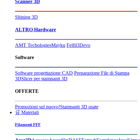
Scanner 3D
Shining 3D
ALTRO Hardware
AMT Techologies
Mayku
Felfil
3Devo
Software
Software progettazione CAD
Preparazione File di Stampa
3D
Slicer per stampanti 3D
OFFERTE
Promozioni sul nuovo!
Stampanti 3D usate
🛒 Materiali
Filamenti FFF