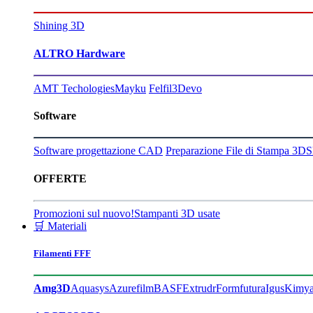
Shining 3D
ALTRO Hardware
AMT Techologies
Mayku
Felfil
3Devo
Software
Software progettazione CAD
Preparazione File di Stampa 3D
S
OFFERTE
Promozioni sul nuovo!
Stampanti 3D usate
🛒 Materiali
Filamenti FFF
Amg3D
Aquasys
Azurefilm
BASF
Extrudr
Formfutura
Igus
Kimy