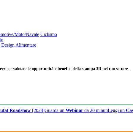
motive/Moto/Navale
Ciclismo
to
 Design
Alimentare
eer
per valutare le
opportunità e benefici
della
stampa 3D nel tuo settore
.
ufat Roadshow
[2024]
Guarda un
Webinar
da 20 minuti
Leggi un
Cas