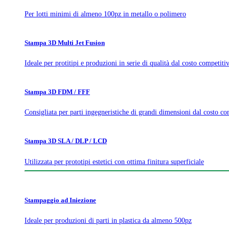
Per lotti minimi di almeno 100pz in metallo o polimero
Stampa 3D Multi Jet Fusion
Ideale per protitipi e produzioni in serie di qualità dal costo competiti
Stampa 3D FDM / FFF
Consigliata per parti ingegneristiche di grandi dimensioni dal costo co
Stampa 3D SLA / DLP / LCD
Utilizzata per prototipi estetici con ottima finitura superficiale
Stampaggio ad Iniezione
Ideale per produzioni di parti in plastica da almeno 500pz