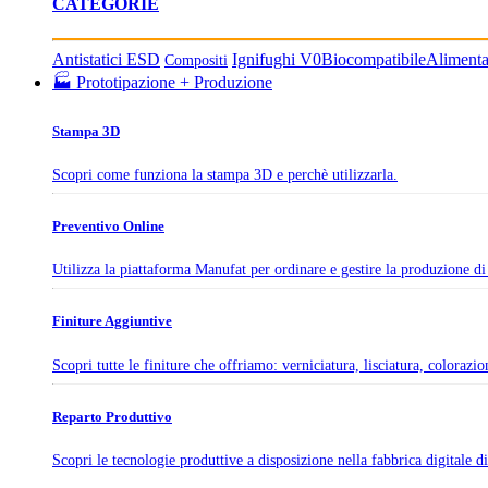
CATEGORIE
Antistatici ESD
Ignifughi V0
Biocompatibile
Aliment
Compositi
🏭 Prototipazione + Produzione
Stampa 3D
Scopri come funziona la stampa 3D e perchè utilizzarla.
Preventivo Online
Utilizza la piattaforma Manufat per ordinare e gestire la produzione di 
Finiture Aggiuntive
Scopri tutte le finiture che offriamo: verniciatura, lisciatura, colorazi
Reparto Produttivo
Scopri le tecnologie produttive a disposizione nella fabbrica digitale 