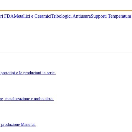
ari FDA
Metallici e Ceramici
Tribologici Antiusura
Supporti
Temperatura
prototipi e le produzioni in serie.
one, metalizzazione e molto altro.
di produzione Manufat.