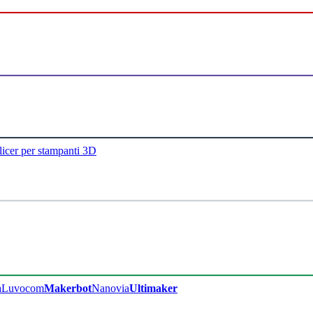
licer per stampanti 3D
a
Luvocom
Makerbot
Nanovia
Ultimaker​