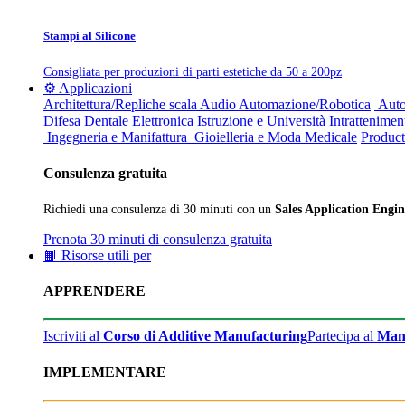
Stampi al Silicone
Consigliata per produzioni di parti estetiche da 50 a 200pz
⚙️ Applicazioni
Architettura/Repliche scala
Audio
Automazione/Robotica
Auto
Difesa
Dentale
Elettronica
Istruzione e Università
Intrattenimen
Ingegneria e Manifattura
Gioielleria e Moda
Medicale
Product
Consulenza gratuita
Richiedi una consulenza di 30 minuti con un
Sales Application Engin
Prenota 30 minuti di consulenza gratuita
📙 Risorse utili per
APPRENDERE
Iscriviti al
Corso di Additive Manufacturing
Partecipa al
Man
IMPLEMENTARE