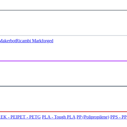
Makerbot
Ricambi Markforged
EK - PEI
PET - PETG
PLA - Tough PLA
PP (Polipropilene)
PPS - P