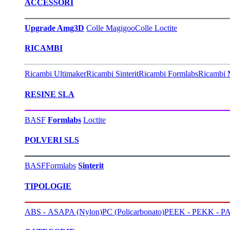
ACCESSORI
Upgrade Amg3D
Colle Magigoo
Colle Loctite
RICAMBI
Ricambi Ultimaker
Ricambi Sinterit
Ricambi Formlabs
Ricambi 
RESINE SLA
BASF
Formlabs
Loctite
POLVERI SLS
BASF
Formlabs
Sinterit
TIPOLOGIE
ABS - ASA
PA (Nylon)
PC (Policarbonato)
PEEK - PEKK - PA