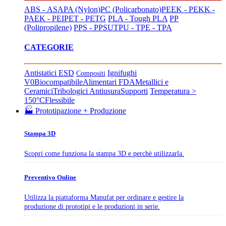
ABS - ASA
PA (Nylon)
PC (Policarbonato)
PEEK - PEKK -
PAEK - PEI
PET - PETG
PLA - Tough PLA
PP
(Polipropilene)
PPS - PPSU
TPU - TPE - TPA
CATEGORIE
Antistatici ESD
Ignifughi
Compositi
V0
Biocompatibile
Alimentari FDA
Metallici e
Ceramici
Tribologici Antiusura
Supporti
Temperatura >
150°C
Flessibile
🏭 Prototipazione + Produzione
Stampa 3D
Scopri come funziona la stampa 3D e perchè utilizzarla.
Preventivo Online
Utilizza la piattaforma Manufat per ordinare e gestire la
produzione di prototipi e le produzioni in serie.