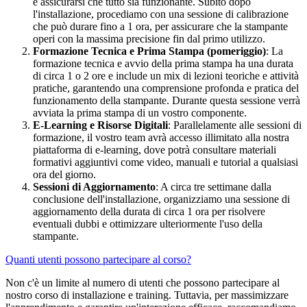
e assicurarsi che tutto sia funzionante.
Subito dopo
l'installazione, procediamo con una sessione di calibrazione
che può durare fino a 1 ora, per assicurare che la stampante
operi con la massima precisione fin dal primo utilizzo.
Formazione Tecnica e Prima Stampa (pomeriggio)
: La
formazione tecnica e avvio della prima stampa ha una durata
di circa 1 o 2 ore e include un mix di lezioni teoriche e attività
pratiche, garantendo una comprensione profonda e pratica del
funzionamento della stampante. Durante questa sessione verrà
avviata la prima stampa di un vostro componente.
E-Learning e Risorse Digitali
: Parallelamente alle sessioni di
formazione, il vostro team avrà accesso illimitato alla nostra
piattaforma di e-learning, dove potrà consultare materiali
formativi aggiuntivi come video, manuali e tutorial a qualsiasi
ora del giorno.
Sessioni di Aggiornamento
: A circa tre settimane dalla
conclusione dell'installazione, organizziamo una sessione di
aggiornamento della durata di circa 1 ora per risolvere
eventuali dubbi e ottimizzare ulteriormente l'uso della
stampante.
Quanti utenti possono partecipare al corso?
Non c'è un limite al numero di utenti che possono partecipare al
nostro corso di installazione e training. Tuttavia, per massimizzare