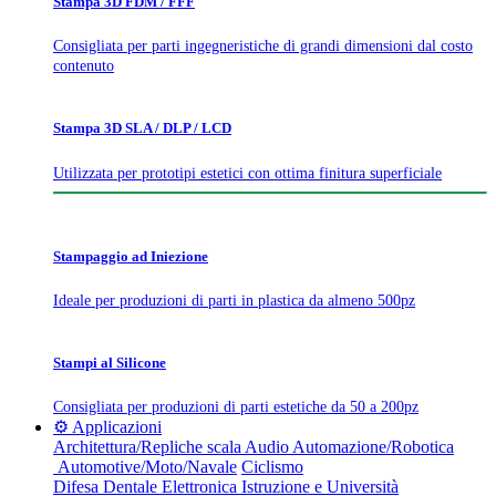
Stampa 3D FDM / FFF
Consigliata per parti ingegneristiche di grandi dimensioni dal costo
contenuto
Stampa 3D SLA / DLP / LCD
Utilizzata per prototipi estetici con ottima finitura superficiale
Stampaggio ad Iniezione
Ideale per produzioni di parti in plastica da almeno 500pz
Stampi al Silicone
Consigliata per produzioni di parti estetiche da 50 a 200pz
⚙️ Applicazioni
Architettura/Repliche scala
Audio
Automazione/Robotica
Automotive/Moto/Navale
Ciclismo
Difesa
Dentale
Elettronica
Istruzione e Università