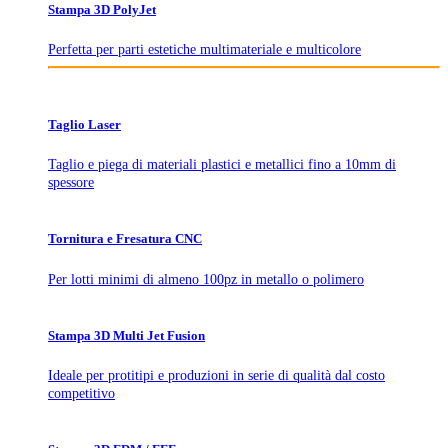
Stampa 3D PolyJet
Perfetta per parti estetiche multimateriale e multicolore
Taglio Laser
Taglio e piega di materiali plastici e metallici fino a 10mm di
spessore
Tornitura e Fresatura CNC
Per lotti minimi di almeno 100pz in metallo o polimero
Stampa 3D Multi Jet Fusion
Ideale per protitipi e produzioni in serie di qualità dal costo
competitivo