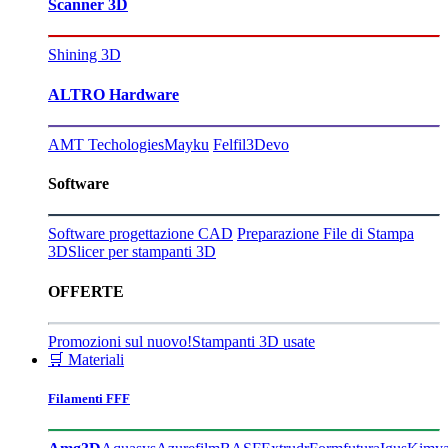
Scanner 3D
Shining 3D
ALTRO Hardware
AMT Techologies
Mayku
Felfil
3Devo
Software
Software progettazione CAD
Preparazione File di Stampa
3D
Slicer per stampanti 3D
OFFERTE
Promozioni sul nuovo!
Stampanti 3D usate
🛒 Materiali
Filamenti FFF