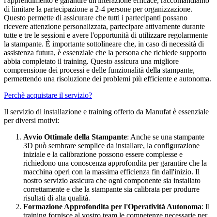
l'apprendimento e garantire un'interazione efficace, raccomandiamo
di limitare la partecipazione a 2-4 persone per organizzazione.
Questo permette di assicurare che tutti i partecipanti possano
ricevere attenzione personalizzata, partecipare attivamente durante
tutte e tre le sessioni e avere l'opportunità di utilizzare regolarmente
la stampante. È importante sottolineare che, in caso di necessità di
assistenza futura, è essenziale che la persona che richiede supporto
abbia completato il training. Questo assicura una migliore
comprensione dei processi e delle funzionalità della stampante,
permettendo una risoluzione dei problemi più efficiente e autonoma.​
Perchè acquistare il servizio?
Il servizio di installazione e training offerto da Manufat è essenziale
per diversi motivi:
Avvio Ottimale della Stampante
: Anche se una stampante
3D può sembrare semplice da installare, la configurazione
iniziale e la calibrazione possono essere complesse e
richiedono una conoscenza approfondita per garantire che la
macchina operi con la massima efficienza fin dall'inizio. Il
nostro servizio assicura che ogni componente sia installato
correttamente e che la stampante sia calibrata per produrre
risultati di alta qualità.
Formazione Approfondita per l'Operatività Autonoma
: Il
training fornisce al vostro team le competenze necessarie per