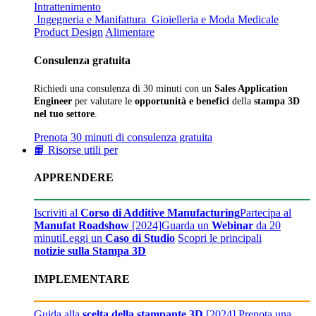
Intrattenimento
Ingegneria e Manifattura
Gioielleria e Moda
Medicale
Product Design
Alimentare
Consulenza gratuita
Richiedi una consulenza di 30 minuti con un
Sales Application
Engineer
per valutare le
opportunità e benefici
della
stampa 3D
nel tuo settore
.
Prenota 30 minuti di consulenza gratuita
📙 Risorse utili per
APPRENDERE
Iscriviti al
Corso di Additive Manufacturing
Partecipa al
Manufat Roadshow
[2024]
Guarda un
Webinar
da 20
minuti
Leggi un
Caso di Studio
Scopri le principali
notizie sulla Stampa 3D
IMPLEMENTARE
Guida alla
scelta della stampante 3D
[2024]
Prenota una