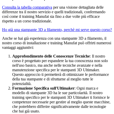
Consulta la tabella comparativa
per una visione dettagliata delle
differenze tra il nostro servizio e quelli tradizionali, confermando
così come il training Manufat sia fino a due volte più efficace
rispetto a un corso tradizionale.
Ho già una stampante 3D a filamento, perchè mi serve questo corso?
Anche se hai già esperienza con una stampante 3D a filamento, il
nostro corso di installazione e training Manufat può offrirti numerosi
vantaggi aggiuntivi:
Approfondimento delle Conoscenze Tecniche
: Il nostro
corso è progettato per espandere la tua conoscenza non solo
nell'uso basico, ma anche nelle tecniche avanzate e nella
manutenzione specifica per le stampanti 3D Ultimaker.
Questo approccio ti permetterà di ottimizzare le performance
della tua stampante e di sfruttarne al meglio tutte le
potenzialità.
Formazione Specifica sull'Ultimaker
: Ogni marca e
modello di stampante 3D ha le sue particolarità. Il nostro
training specifico per le stampanti 3D Ultimaker ti fornisce le
competenze necessarie per gestire al meglio queste macchine,
che potrebbero differire significativamente dalle tecnologie
che hai già usato.