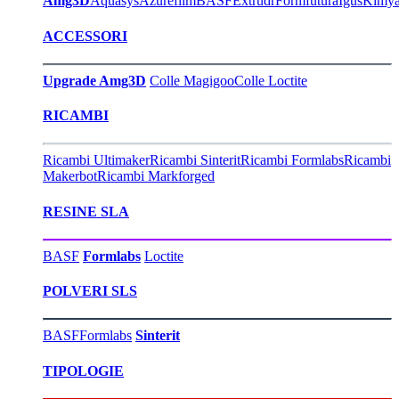
Amg3D
Aquasys
Azurefilm
BASF
Extrudr
Formfutura
Igus
Kimy
ACCESSORI
Upgrade Amg3D
Colle Magigoo
Colle Loctite
RICAMBI
Ricambi Ultimaker
Ricambi Sinterit
Ricambi Formlabs
Ricambi
Makerbot
Ricambi Markforged
RESINE SLA
BASF
Formlabs
Loctite
POLVERI SLS
BASF
Formlabs
Sinterit
TIPOLOGIE