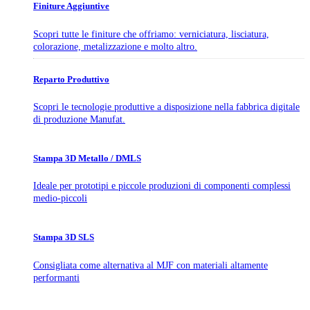
Finiture Aggiuntive
Scopri tutte le finiture che offriamo: verniciatura, lisciatura,
colorazione, metalizzazione e molto altro.
Reparto Produttivo
Scopri le tecnologie produttive a disposizione nella fabbrica digitale
di produzione Manufat.
Stampa 3D Metallo / DMLS
Ideale per prototipi e piccole produzioni di componenti complessi
medio-piccoli
Stampa 3D SLS
Consigliata come alternativa al MJF con materiali altamente
performanti