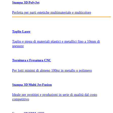
Stampa 3D PolyJet
Perfetta per parti estetiche multimateriale e multicolore
Taglio Laser
Taglio e piega di materiali plastici e metallici fino a 10mm di
spessore
Tornitura e Fresatura CNC
Per lotti minimi di almeno 100pz in metallo o polimero
Stampa 3D Multi Jet Fusion
Ideale per protitipi e produzioni in serie di qualità dal costo
competitivo