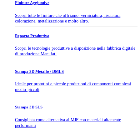
Finiture Aggiuntive
Scopri tutte le finiture che offriamo: verniciatura, lisciatura,
colorazione, metalizzazione e molto altro.
Reparto Produttivo
Scopri le tecnologie produttive a disposizione nella fabbrica digitale
di produzione Manufat.
Stampa 3D Metallo / DMLS
Ideale per prototipi e piccole produzioni di componenti complessi
medio-piccoli
Stampa 3D SLS
Consigliata come alternativa al MJF con materiali altamente
performanti