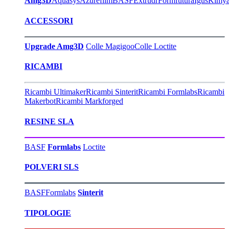
Amg3D
Aquasys
Azurefilm
BASF
Extrudr
Formfutura
Igus
Kimy
ACCESSORI
Upgrade Amg3D
Colle Magigoo
Colle Loctite
RICAMBI
Ricambi Ultimaker
Ricambi Sinterit
Ricambi Formlabs
Ricambi
Makerbot
Ricambi Markforged
RESINE SLA
BASF
Formlabs
Loctite
POLVERI SLS
BASF
Formlabs
Sinterit
TIPOLOGIE