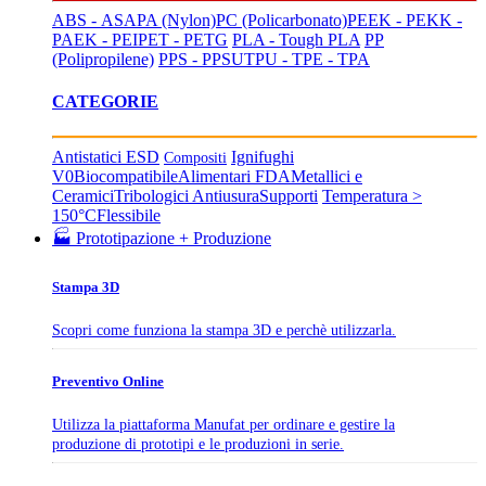
ABS - ASA
PA (Nylon)
PC (Policarbonato)
PEEK - PEKK -
PAEK - PEI
PET - PETG
PLA - Tough PLA
PP
(Polipropilene)
PPS - PPSU
TPU - TPE - TPA
CATEGORIE
Antistatici ESD
Ignifughi
Compositi
V0
Biocompatibile
Alimentari FDA
Metallici e
Ceramici
Tribologici Antiusura
Supporti
Temperatura >
150°C
Flessibile
🏭 Prototipazione + Produzione
Stampa 3D
Scopri come funziona la stampa 3D e perchè utilizzarla.
Preventivo Online
Utilizza la piattaforma Manufat per ordinare e gestire la
produzione di prototipi e le produzioni in serie.