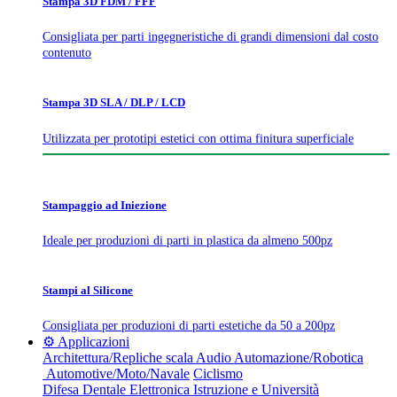
Stampa 3D FDM / FFF
Consigliata per parti ingegneristiche di grandi dimensioni dal costo
contenuto
Stampa 3D SLA / DLP / LCD
Utilizzata per prototipi estetici con ottima finitura superficiale
Stampaggio ad Iniezione
Ideale per produzioni di parti in plastica da almeno 500pz
Stampi al Silicone
Consigliata per produzioni di parti estetiche da 50 a 200pz
⚙️ Applicazioni
Architettura/Repliche scala
Audio
Automazione/Robotica
Automotive/Moto/Navale
Ciclismo
Difesa
Dentale
Elettronica
Istruzione e Università