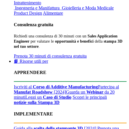
Intrattenimento
Ingegneria e Manifattura
Gioielleria e Moda
Medicale
Product Design
Alimentare
Consulenza gratuita
Richiedi una consulenza di 30 minuti con un
Sales Application
Engineer
per valutare le
opportunità e benefici
della
stampa 3D
nel tuo settore
.
Prenota 30 minuti di consulenza gratuita
📙 Risorse utili per
APPRENDERE
Iscriviti al
Corso di Additive Manufacturing
Partecipa al
Manufat Roadshow
[2024]
Guarda un
Webinar
da 20
minuti
Leggi un
Caso di Studio
Scopri le principali
notizie sulla Stampa 3D
IMPLEMENTARE
Guida alla
scelta della stampante 3D
[2024]
Prenota una