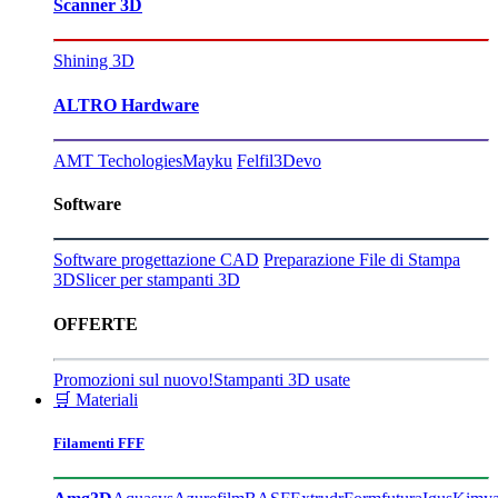
Scanner 3D
Shining 3D
ALTRO Hardware
AMT Techologies
Mayku
Felfil
3Devo
Software
Software progettazione CAD
Preparazione File di Stampa
3D
Slicer per stampanti 3D
OFFERTE
Promozioni sul nuovo!
Stampanti 3D usate
🛒 Materiali
Filamenti FFF