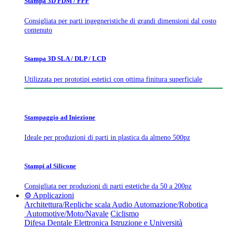
Stampa 3D FDM / FFF
Consigliata per parti ingegneristiche di grandi dimensioni dal costo
contenuto
Stampa 3D SLA / DLP / LCD
Utilizzata per prototipi estetici con ottima finitura superficiale
Stampaggio ad Iniezione
Ideale per produzioni di parti in plastica da almeno 500pz
Stampi al Silicone
Consigliata per produzioni di parti estetiche da 50 a 200pz
⚙️ Applicazioni
Architettura/Repliche scala
Audio
Automazione/Robotica
Automotive/Moto/Navale
Ciclismo
Difesa
Dentale
Elettronica
Istruzione e Università