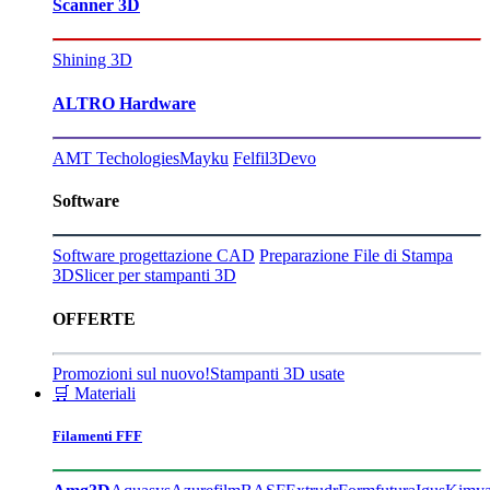
Scanner 3D
Shining 3D
ALTRO Hardware
AMT Techologies
Mayku
Felfil
3Devo
Software
Software progettazione CAD
Preparazione File di Stampa
3D
Slicer per stampanti 3D
OFFERTE
Promozioni sul nuovo!
Stampanti 3D usate
🛒 Materiali
Filamenti FFF