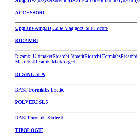
Amg3D
Aquasys
Azurefilm
BASF
Extrudr
Formfutura
Igus
Kimy
ACCESSORI
Upgrade Amg3D
Colle Magigoo
Colle Loctite
RICAMBI
Ricambi Ultimaker
Ricambi Sinterit
Ricambi Formlabs
Ricambi
Makerbot
Ricambi Markforged
RESINE SLA
BASF
Formlabs
Loctite
POLVERI SLS
BASF
Formlabs
Sinterit
TIPOLOGIE