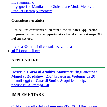
Intrattenimento
Ingegneria e Manifattura
Gioielleria e Moda
Medicale
Product Design
Alimentare
Consulenza gratuita
Richiedi una consulenza di 30 minuti con un
Sales Application
Engineer
per valutare le
opportunità e benefici
della
stampa 3D
nel tuo settore
.
Prenota 30 minuti di consulenza gratuita
📙 Risorse utili per
APPRENDERE
Iscriviti al
Corso di Additive Manufacturing
Partecipa al
Manufat Roadshow
[2024]
Guarda un
Webinar
da 20
minuti
Leggi un
Caso di Studio
Scopri le principali
notizie sulla Stampa 3D
IMPLEMENTARE
Guida alla
scelta della stampante 3D
[2024]
Prenota una