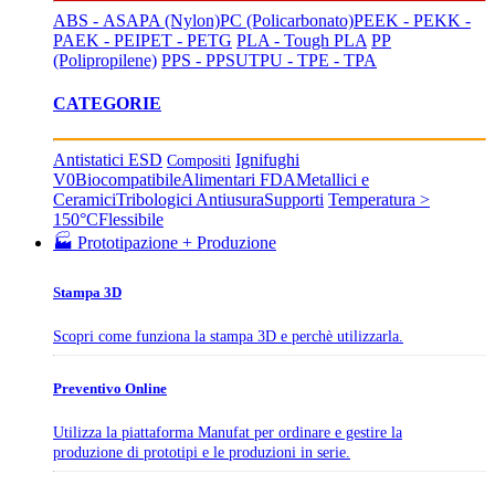
ABS - ASA
PA (Nylon)
PC (Policarbonato)
PEEK - PEKK -
PAEK - PEI
PET - PETG
PLA - Tough PLA
PP
(Polipropilene)
PPS - PPSU
TPU - TPE - TPA
CATEGORIE
Antistatici ESD
Ignifughi
Compositi
V0
Biocompatibile
Alimentari FDA
Metallici e
Ceramici
Tribologici Antiusura
Supporti
Temperatura >
150°C
Flessibile
🏭 Prototipazione + Produzione
Stampa 3D
Scopri come funziona la stampa 3D e perchè utilizzarla.
Preventivo Online
Utilizza la piattaforma Manufat per ordinare e gestire la
produzione di prototipi e le produzioni in serie.