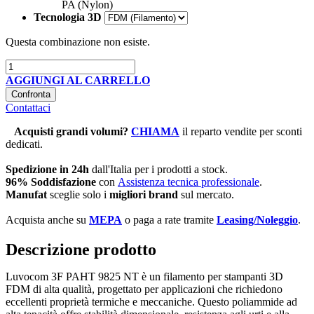
PA (Nylon)
Tecnologia 3D
Questa combinazione non esiste.
AGGIUNGI AL CARRELLO
Confronta
Contattaci
Acquisti grandi volumi
?
CHIAMA
il reparto vendite per sconti
dedicati.
Spedizione in 24h
dall'Italia per i prodotti a stock.
96% Soddisfazione
con
Assistenza tecnica professionale
.
Manufat
sceglie solo i
migliori brand
sul mercato.
Acquista anche su
MEPA
o paga a rate tramite
Leasing/Noleggio
.
Descrizione prodotto
Luvocom 3F PAHT 9825 NT è un filamento per stampanti 3D
FDM di alta qualità, progettato per applicazioni che richiedono
eccellenti proprietà termiche e meccaniche. Questo poliammide ad