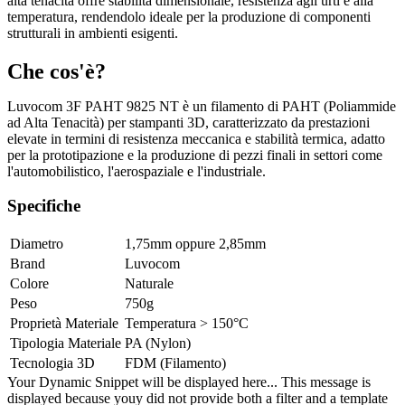
alta tenacità offre stabilità dimensionale, resistenza agli urti e alla
temperatura, rendendolo ideale per la produzione di componenti
strutturali in ambienti esigenti.
Che cos'è?
Luvocom 3F PAHT 9825 NT è un filamento di PAHT (Poliammide
ad Alta Tenacità) per stampanti 3D, caratterizzato da prestazioni
elevate in termini di resistenza meccanica e stabilità termica, adatto
per la prototipazione e la produzione di pezzi finali in settori come
l'automobilistico, l'aerospaziale e l'industriale.
Specifiche
Diametro
1,75mm
oppure
2,85mm
Brand
Luvocom
Colore
Naturale
Peso
750g
Proprietà Materiale
Temperatura > 150°C
Tipologia Materiale
PA (Nylon)
Tecnologia 3D
FDM (Filamento)
Your Dynamic Snippet will be displayed here... This message is
displayed because youy did not provide both a filter and a template