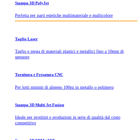
Stampa 3D PolyJet
Perfetta per parti estetiche multimateriale e multicolore
Taglio Laser
Taglio e piega di materiali plastici e metallici fino a 10mm di
spessore
Tornitura e Fresatura CNC
Per lotti minimi di almeno 100pz in metallo o polimero
Stampa 3D Multi Jet Fusion
Ideale per protitipi e produzioni in serie di qualità dal costo
competitivo