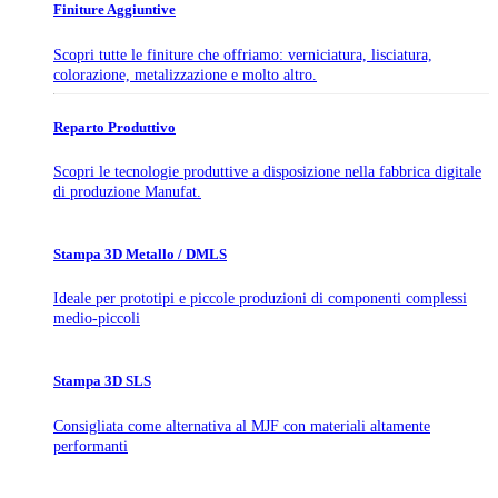
Finiture Aggiuntive
Scopri tutte le finiture che offriamo: verniciatura, lisciatura,
colorazione, metalizzazione e molto altro.
Reparto Produttivo
Scopri le tecnologie produttive a disposizione nella fabbrica digitale
di produzione Manufat.
Stampa 3D Metallo / DMLS
Ideale per prototipi e piccole produzioni di componenti complessi
medio-piccoli
Stampa 3D SLS
Consigliata come alternativa al MJF con materiali altamente
performanti