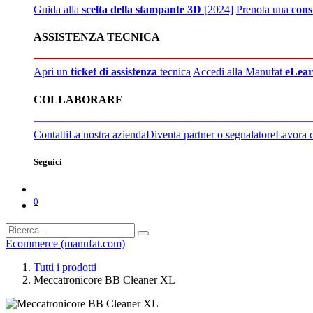
Guida alla
scelta della stampante 3D
[2024]
Prenota una
cons
ASSISTENZA TECNICA
Apri un
ticket di assistenza
tecnica
Accedi alla Manufat
eLear
COLLABORARE
Contatti
La nostra azienda
Diventa partner o segnalatore
Lavora 
Seguici
0
Ecommerce (manufat.com)
Tutti i prodotti
Meccatronicore BB Cleaner XL