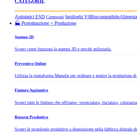
CATEGORIE
Antistatici ESD
Ignifughi V0
Biocompatibile
Aliment
Compositi
🏭 Prototipazione + Produzione
Stampa 3D
Scopri come funziona la stampa 3D e perchè utilizzarla.
Preventivo Online
Utilizza la piattaforma Manufat per ordinare e gestire la produzione di 
Finiture Aggiuntive
Scopri tutte le finiture che offriamo: verniciatura, lisciatura, colorazi
Reparto Produttivo
Scopri le tecnologie produttive a disposizione nella fabbrica digitale 