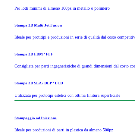
Per lotti minimi di almeno 100pz in metallo o polimero
Stampa 3D Multi Jet Fusion
Ideale per protitipi e produzioni in serie di qualità dal costo competiti
Stampa 3D FDM / FFF
Consigliata per parti ingegneristiche di grandi dimensioni dal costo co
Stampa 3D SLA / DLP / LCD
Utilizzata per prototipi estetici con ottima finitura superficiale
Stampaggio ad Iniezione
Ideale per produzioni di parti in plastica da almeno 500pz