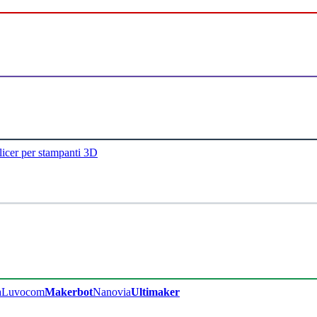
licer per stampanti 3D
a
Luvocom
Makerbot
Nanovia
Ultimaker​