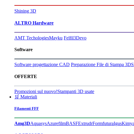
Shining 3D
ALTRO Hardware
AMT Techologies
Mayku
Felfil
3Devo
Software
Software progettazione CAD
Preparazione File di Stampa 3D
S
OFFERTE
Promozioni sul nuovo!
Stampanti 3D usate
🛒 Materiali
Filamenti FFF
Amg3D
Aquasys
Azurefilm
BASF
Extrudr
Formfutura
Igus
Kimy