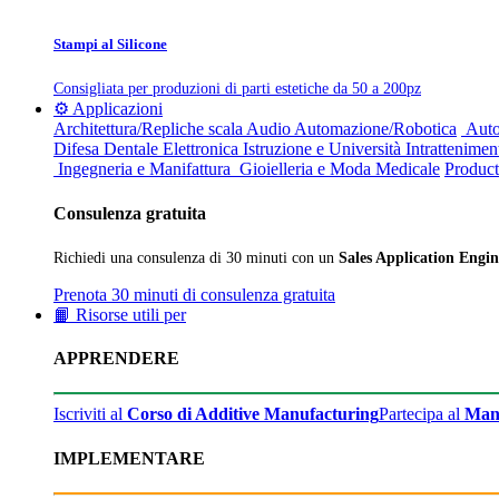
Stampi al Silicone
Consigliata per produzioni di parti estetiche da 50 a 200pz
⚙️ Applicazioni
Architettura/Repliche scala
Audio
Automazione/Robotica
Auto
Difesa
Dentale
Elettronica
Istruzione e Università
Intrattenimen
Ingegneria e Manifattura
Gioielleria e Moda
Medicale
Product
Consulenza gratuita
Richiedi una consulenza di 30 minuti con un
Sales Application Engin
Prenota 30 minuti di consulenza gratuita
📙 Risorse utili per
APPRENDERE
Iscriviti al
Corso di Additive Manufacturing
Partecipa al
Man
IMPLEMENTARE