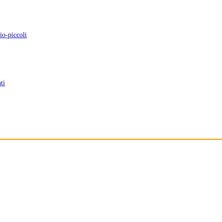
io-piccoli
ti