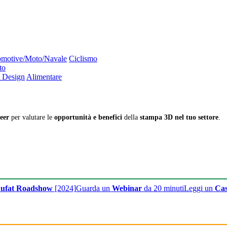
motive/Moto/Navale
Ciclismo
to
 Design
Alimentare
eer
per valutare le
opportunità e benefici
della
stampa 3D nel tuo settore
.
ufat Roadshow
[2024]
Guarda un
Webinar
da 20 minuti
Leggi un
Cas