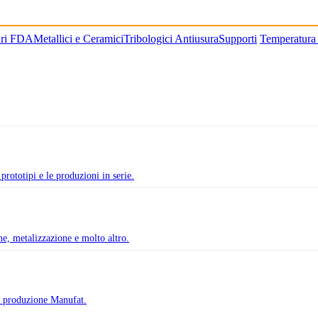
ari FDA
Metallici e Ceramici
Tribologici Antiusura
Supporti
Temperatura
prototipi e le produzioni in serie.
one, metalizzazione e molto altro.
di produzione Manufat.