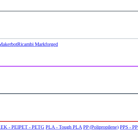
Makerbot
Ricambi Markforged
EK - PEI
PET - PETG
PLA - Tough PLA
PP (Polipropilene)
PPS - P