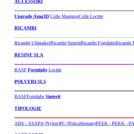
ACCESSORI
Upgrade Amg3D
Colle Magigoo
Colle Loctite
RICAMBI
Ricambi Ultimaker
Ricambi Sinterit
Ricambi Formlabs
Ricambi 
RESINE SLA
BASF
Formlabs
Loctite
POLVERI SLS
BASF
Formlabs
Sinterit
TIPOLOGIE
ABS - ASA
PA (Nylon)
PC (Policarbonato)
PEEK - PEKK - PA