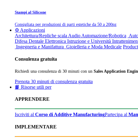
Stampi al Silicone
Consigliata per produzioni di parti estetiche da 50 a 200pz
⚙️ Applicazioni
Architettura/Repliche scala
Audio
Automazione/Robotica
Auto
Difesa
Dentale
Elettronica
Istruzione e Università
Intrattenimen
Ingegneria e Manifattura
Gioielleria e Moda
Medicale
Product
Consulenza gratuita
Richiedi una consulenza di 30 minuti con un
Sales Application Engin
Prenota 30 minuti di consulenza gratuita
📙 Risorse utili per
APPRENDERE
Iscriviti al
Corso di Additive Manufacturing
Partecipa al
Man
IMPLEMENTARE