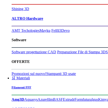
Shining 3D
ALTRO Hardware
AMT Techologies
Mayku
Felfil
3Devo
Software
Software progettazione CAD
Preparazione File di Stampa 3D
S
OFFERTE
Promozioni sul nuovo!
Stampanti 3D usate
🛒 Materiali
Filamenti FFF
Amg3D
Aquasys
Azurefilm
BASF
Extrudr
Formfutura
Igus
Kimy