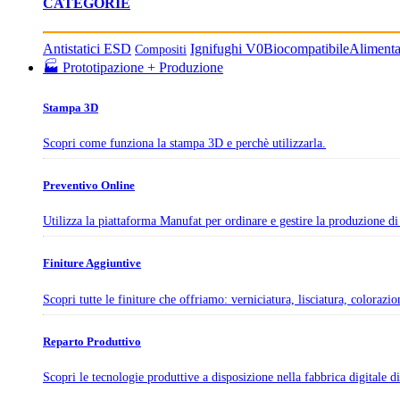
CATEGORIE
Antistatici ESD
Ignifughi V0
Biocompatibile
Aliment
Compositi
🏭 Prototipazione + Produzione
Stampa 3D
Scopri come funziona la stampa 3D e perchè utilizzarla.
Preventivo Online
Utilizza la piattaforma Manufat per ordinare e gestire la produzione di 
Finiture Aggiuntive
Scopri tutte le finiture che offriamo: verniciatura, lisciatura, colorazi
Reparto Produttivo
Scopri le tecnologie produttive a disposizione nella fabbrica digitale 