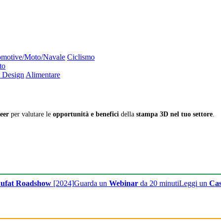
motive/Moto/Navale
Ciclismo
to
 Design
Alimentare
eer
per valutare le
opportunità e benefici
della
stampa 3D nel tuo settore
.
ufat Roadshow
[2024]
Guarda un
Webinar
da 20 minuti
Leggi un
Cas