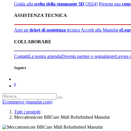
Guida alla
scelta della stampante 3D
[2024]
Prenota una
cons
ASSISTENZA TECNICA
Apri un
ticket di assistenza
tecnica
Accedi alla Manufat
eLear
COLLABORARE
Contatti
La nostra azienda
Diventa partner o segnalatore
Lavora 
Seguici
0
Ecommerce (manufat.com)
Tutti i prodotti
Meccatronicore BBCure Midi Refurbished Manufat