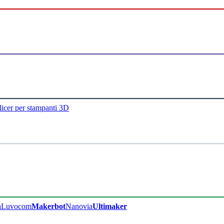
licer per stampanti 3D
a
Luvocom
Makerbot
Nanovia
Ultimaker​