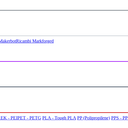
Makerbot
Ricambi Markforged
EK - PEI
PET - PETG
PLA - Tough PLA
PP (Polipropilene)
PPS - P