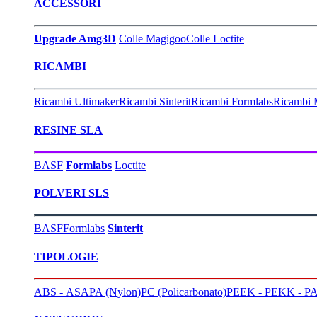
ACCESSORI
Upgrade Amg3D
Colle Magigoo
Colle Loctite
RICAMBI
Ricambi Ultimaker
Ricambi Sinterit
Ricambi Formlabs
Ricambi 
RESINE SLA
BASF
Formlabs
Loctite
POLVERI SLS
BASF
Formlabs
Sinterit
TIPOLOGIE
ABS - ASA
PA (Nylon)
PC (Policarbonato)
PEEK - PEKK - PA