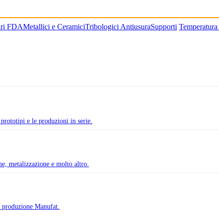
ari FDA
Metallici e Ceramici
Tribologici Antiusura
Supporti
Temperatura
prototipi e le produzioni in serie.
one, metalizzazione e molto altro.
di produzione Manufat.