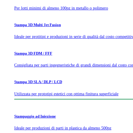
Per lotti minimi di almeno 100pz in metallo o polimero
Stampa 3D Multi Jet Fusion
Ideale per protitipi e produzioni in serie di qualità dal costo competiti
Stampa 3D FDM / FFF
Consigliata per parti ingegneristiche di grandi dimensioni dal costo co
Stampa 3D SLA / DLP / LCD
Utilizzata per prototipi estetici con ottima finitura superficiale
Stampaggio ad Iniezione
Ideale per produzioni di parti in plastica da almeno 500pz