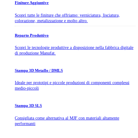
Finiture Aggiuntive
Scopri tutte le finiture che offriamo: verniciatura, lisciatura,
colorazione, metalizzazione e molto altro.
Reparto Produttivo
Scopri le tecnologie produttive a disposizione nella fabbrica digitale
di produzione Manufat.
Stampa 3D Metallo / DMLS
Ideale per prototipi e piccole produzioni di componenti complessi
medio-piccoli
Stampa 3D SLS
Consigliata come alternativa al MJF con materiali altamente
performanti