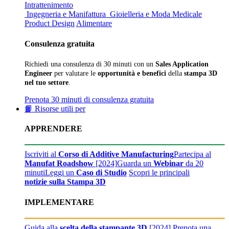
Intrattenimento
Ingegneria e Manifattura
Gioielleria e Moda
Medicale
Product Design
Alimentare
Consulenza gratuita
Richiedi una consulenza di 30 minuti con un
Sales Application
Engineer
per valutare le
opportunità e benefici
della
stampa 3D
nel tuo settore
.
Prenota 30 minuti di consulenza gratuita
📙 Risorse utili per
APPRENDERE
Iscriviti al
Corso di Additive Manufacturing
Partecipa al
Manufat Roadshow
[2024]
Guarda un
Webinar
da 20
minuti
Leggi un
Caso di Studio
Scopri le principali
notizie sulla Stampa 3D
IMPLEMENTARE
Guida alla
scelta della stampante 3D
[2024]
Prenota una