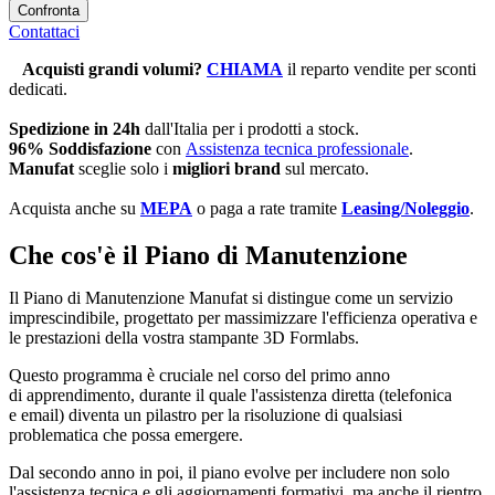
Confronta
Contattaci
Acquisti grandi volumi
?
CHIAMA
il reparto vendite per sconti
dedicati.
Spedizione in 24h
dall'Italia per i prodotti a stock.
96% Soddisfazione
con
Assistenza tecnica professionale
.
Manufat
sceglie solo i
migliori brand
sul mercato.
Acquista anche su
MEPA
o paga a rate tramite
Leasing/Noleggio
.
Che cos'è il Piano di Manutenzione
Il Piano di Manutenzione Manufat si distingue come un servizio
imprescindibile, progettato per massimizzare l'efficienza operativa e
le prestazioni della vostra stampante 3D Formlabs.
Questo programma è cruciale nel corso del primo anno
di apprendimento, durante il quale l'assistenza diretta (telefonica
e email) diventa un pilastro per la risoluzione di qualsiasi
problematica che possa emergere.
Dal secondo anno in poi, il piano evolve per includere non solo
l'assistenza tecnica e gli aggiornamenti formativi, ma anche il rientro