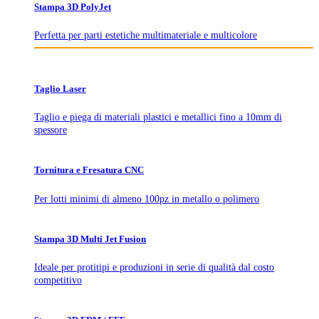
Stampa 3D PolyJet
Perfetta per parti estetiche multimateriale e multicolore
Taglio Laser
Taglio e piega di materiali plastici e metallici fino a 10mm di
spessore
Tornitura e Fresatura CNC
Per lotti minimi di almeno 100pz in metallo o polimero
Stampa 3D Multi Jet Fusion
Ideale per protitipi e produzioni in serie di qualità dal costo
competitivo