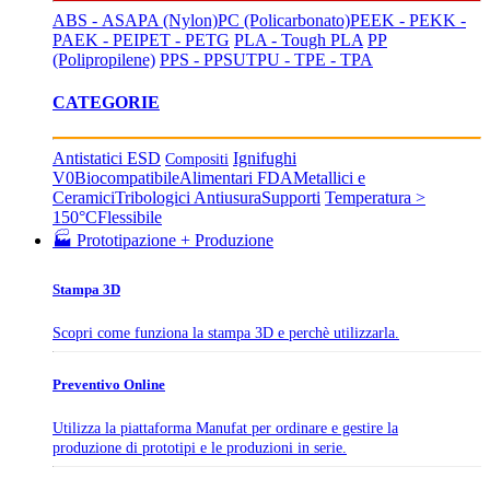
ABS - ASA
PA (Nylon)
PC (Policarbonato)
PEEK - PEKK -
PAEK - PEI
PET - PETG
PLA - Tough PLA
PP
(Polipropilene)
PPS - PPSU
TPU - TPE - TPA
CATEGORIE
Antistatici ESD
Ignifughi
Compositi
V0
Biocompatibile
Alimentari FDA
Metallici e
Ceramici
Tribologici Antiusura
Supporti
Temperatura >
150°C
Flessibile
🏭 Prototipazione + Produzione
Stampa 3D
Scopri come funziona la stampa 3D e perchè utilizzarla.
Preventivo Online
Utilizza la piattaforma Manufat per ordinare e gestire la
produzione di prototipi e le produzioni in serie.