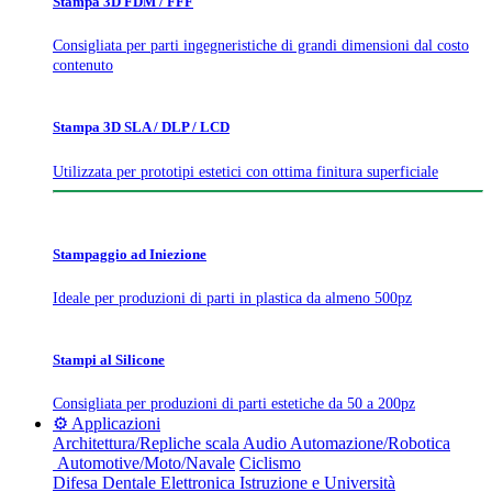
Stampa 3D FDM / FFF
Consigliata per parti ingegneristiche di grandi dimensioni dal costo
contenuto
Stampa 3D SLA / DLP / LCD
Utilizzata per prototipi estetici con ottima finitura superficiale
Stampaggio ad Iniezione
Ideale per produzioni di parti in plastica da almeno 500pz
Stampi al Silicone
Consigliata per produzioni di parti estetiche da 50 a 200pz
⚙️ Applicazioni
Architettura/Repliche scala
Audio
Automazione/Robotica
Automotive/Moto/Navale
Ciclismo
Difesa
Dentale
Elettronica
Istruzione e Università