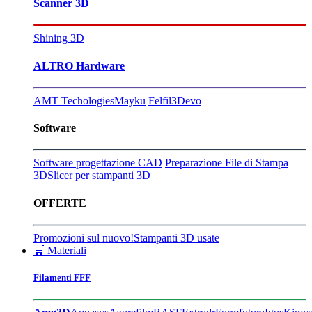
Scanner 3D
Shining 3D
ALTRO Hardware
AMT Techologies
Mayku
Felfil
3Devo
Software
Software progettazione CAD
Preparazione File di Stampa
3D
Slicer per stampanti 3D
OFFERTE
Promozioni sul nuovo!
Stampanti 3D usate
🛒 Materiali
Filamenti FFF