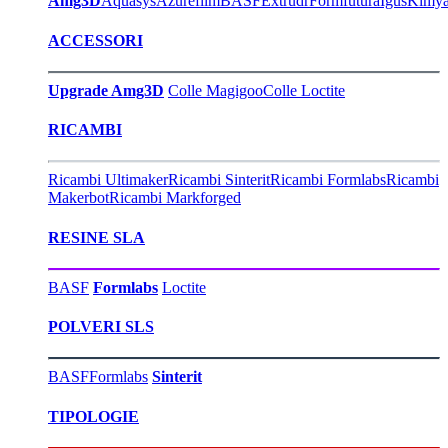
Amg3D
Aquasys
Azurefilm
BASF
Extrudr
Formfutura
Igus
Kimy
ACCESSORI
Upgrade Amg3D
Colle Magigoo
Colle Loctite
RICAMBI
Ricambi Ultimaker
Ricambi Sinterit
Ricambi Formlabs
Ricambi
Makerbot
Ricambi Markforged
RESINE SLA
BASF
Formlabs
Loctite
POLVERI SLS
BASF
Formlabs
Sinterit
TIPOLOGIE