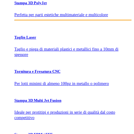
Stampa 3D PolyJet
Perfetta per parti estetiche multimateriale e multicolore
Taglio Laser
Taglio e piega di materiali plastici e metallici fino a 10mm di
spessore
Tornitura e Fresatura CNC
Per lotti minimi di almeno 100pz in metallo o polimero
Stampa 3D Multi Jet Fusion
Ideale per protitipi e produzioni in serie di qualità dal costo
competitivo