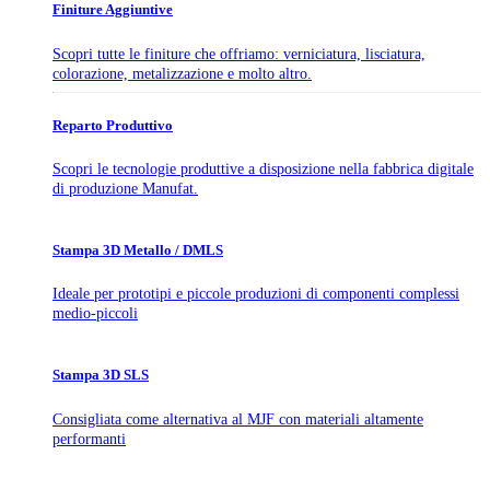
Finiture Aggiuntive
Scopri tutte le finiture che offriamo: verniciatura, lisciatura,
colorazione, metalizzazione e molto altro.
Reparto Produttivo
Scopri le tecnologie produttive a disposizione nella fabbrica digitale
di produzione Manufat.
Stampa 3D Metallo / DMLS
Ideale per prototipi e piccole produzioni di componenti complessi
medio-piccoli
Stampa 3D SLS
Consigliata come alternativa al MJF con materiali altamente
performanti