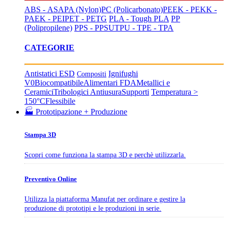
ABS - ASA
PA (Nylon)
PC (Policarbonato)
PEEK - PEKK -
PAEK - PEI
PET - PETG
PLA - Tough PLA
PP
(Polipropilene)
PPS - PPSU
TPU - TPE - TPA
CATEGORIE
Antistatici ESD
Ignifughi
Compositi
V0
Biocompatibile
Alimentari FDA
Metallici e
Ceramici
Tribologici Antiusura
Supporti
Temperatura >
150°C
Flessibile
🏭 Prototipazione + Produzione
Stampa 3D
Scopri come funziona la stampa 3D e perchè utilizzarla.
Preventivo Online
Utilizza la piattaforma Manufat per ordinare e gestire la
produzione di prototipi e le produzioni in serie.