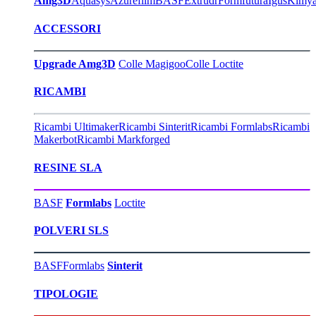
Amg3D
Aquasys
Azurefilm
BASF
Extrudr
Formfutura
Igus
Kimy
ACCESSORI
Upgrade Amg3D
Colle Magigoo
Colle Loctite
RICAMBI
Ricambi Ultimaker
Ricambi Sinterit
Ricambi Formlabs
Ricambi
Makerbot
Ricambi Markforged
RESINE SLA
BASF
Formlabs
Loctite
POLVERI SLS
BASF
Formlabs
Sinterit
TIPOLOGIE