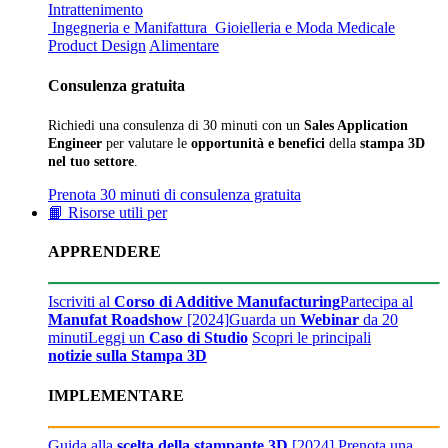
Intrattenimento
Ingegneria e Manifattura
Gioielleria e Moda
Medicale
Product Design
Alimentare
Consulenza gratuita
Richiedi una consulenza di 30 minuti con un
Sales Application
Engineer
per valutare le
opportunità e benefici
della
stampa 3D
nel tuo settore
.
Prenota 30 minuti di consulenza gratuita
📙 Risorse utili per
APPRENDERE
Iscriviti al
Corso di Additive Manufacturing
Partecipa al
Manufat Roadshow
[2024]
Guarda un
Webinar
da 20
minuti
Leggi un
Caso di Studio
Scopri le principali
notizie sulla Stampa 3D
IMPLEMENTARE
Guida alla
scelta della stampante 3D
[2024]
Prenota una