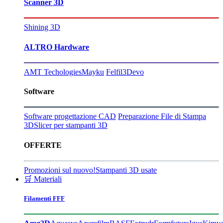
Scanner 3D
Shining 3D
ALTRO Hardware
AMT Techologies
Mayku
Felfil
3Devo
Software
Software progettazione CAD
Preparazione File di Stampa
3D
Slicer per stampanti 3D
OFFERTE
Promozioni sul nuovo!
Stampanti 3D usate
🛒 Materiali
Filamenti FFF