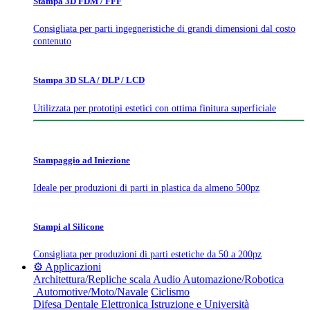
Stampa 3D FDM / FFF
Consigliata per parti ingegneristiche di grandi dimensioni dal costo
contenuto
Stampa 3D SLA / DLP / LCD
Utilizzata per prototipi estetici con ottima finitura superficiale
Stampaggio ad Iniezione
Ideale per produzioni di parti in plastica da almeno 500pz
Stampi al Silicone
Consigliata per produzioni di parti estetiche da 50 a 200pz
⚙️ Applicazioni
Architettura/Repliche scala
Audio
Automazione/Robotica
Automotive/Moto/Navale
Ciclismo
Difesa
Dentale
Elettronica
Istruzione e Università