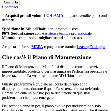
Confronta
Contattaci
Acquisti grandi volumi
?
CHIAMA
il reparto vendite per sconti
dedicati.
Spedizione in 24h
dall'Italia per i prodotti a stock.
96% Soddisfazione
con
Assistenza tecnica professionale
.
Manufat
sceglie solo i
migliori brand
sul mercato.
Acquista anche su
MEPA
o paga a rate tramite
Leasing/Noleggio
.
Che cos'è il Piano di Manutenzione
Il Piano di Manutenzione Manufat si distingue come un servizio
imprescindibile, progettato per massimizzare l'efficienza operativa e
le prestazioni della vostra stampante 3D Ultimaker.
Questo programma è cruciale nel corso del primo anno
di apprendimento, durante il quale l'assistenza diretta (telefonica
e email) diventa un pilastro per la risoluzione di qualsiasi
problematica che possa emergere.
Dal secondo anno in poi, il piano evolve per includere non solo
l'assistenza tecnica e gli aggiornamenti formativi, ma anche il rientro