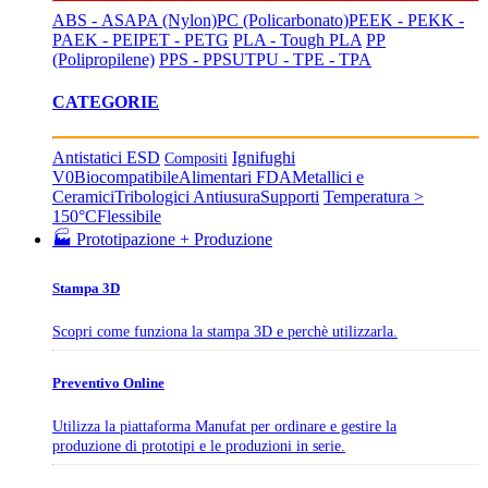
ABS - ASA
PA (Nylon)
PC (Policarbonato)
PEEK - PEKK -
PAEK - PEI
PET - PETG
PLA - Tough PLA
PP
(Polipropilene)
PPS - PPSU
TPU - TPE - TPA
CATEGORIE
Antistatici ESD
Ignifughi
Compositi
V0
Biocompatibile
Alimentari FDA
Metallici e
Ceramici
Tribologici Antiusura
Supporti
Temperatura >
150°C
Flessibile
🏭 Prototipazione + Produzione
Stampa 3D
Scopri come funziona la stampa 3D e perchè utilizzarla.
Preventivo Online
Utilizza la piattaforma Manufat per ordinare e gestire la
produzione di prototipi e le produzioni in serie.