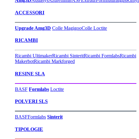
Amg3D
Aquasys
Azurefilm
BASF
Extrudr
Formfutura
Igus
Kimy
ACCESSORI
Upgrade Amg3D
Colle Magigoo
Colle Loctite
RICAMBI
Ricambi Ultimaker
Ricambi Sinterit
Ricambi Formlabs
Ricambi
Makerbot
Ricambi Markforged
RESINE SLA
BASF
Formlabs
Loctite
POLVERI SLS
BASF
Formlabs
Sinterit
TIPOLOGIE