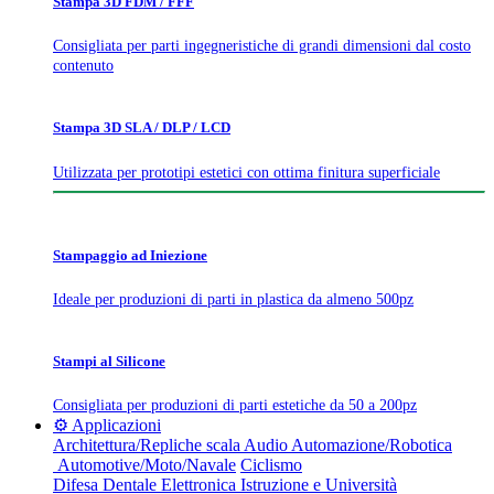
Stampa 3D FDM / FFF
Consigliata per parti ingegneristiche di grandi dimensioni dal costo
contenuto
Stampa 3D SLA / DLP / LCD
Utilizzata per prototipi estetici con ottima finitura superficiale
Stampaggio ad Iniezione
Ideale per produzioni di parti in plastica da almeno 500pz
Stampi al Silicone
Consigliata per produzioni di parti estetiche da 50 a 200pz
⚙️ Applicazioni
Architettura/Repliche scala
Audio
Automazione/Robotica
Automotive/Moto/Navale
Ciclismo
Difesa
Dentale
Elettronica
Istruzione e Università