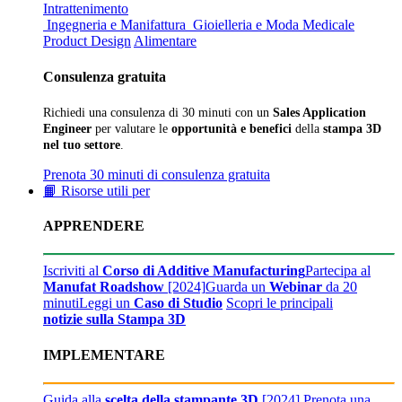
Intrattenimento
Ingegneria e Manifattura
Gioielleria e Moda
Medicale
Product Design
Alimentare
Consulenza gratuita
Richiedi una consulenza di 30 minuti con un
Sales Application
Engineer
per valutare le
opportunità e benefici
della
stampa 3D
nel tuo settore
.
Prenota 30 minuti di consulenza gratuita
📙 Risorse utili per
APPRENDERE
Iscriviti al
Corso di Additive Manufacturing
Partecipa al
Manufat Roadshow
[2024]
Guarda un
Webinar
da 20
minuti
Leggi un
Caso di Studio
Scopri le principali
notizie sulla Stampa 3D
IMPLEMENTARE
Guida alla
scelta della stampante 3D
[2024]
Prenota una