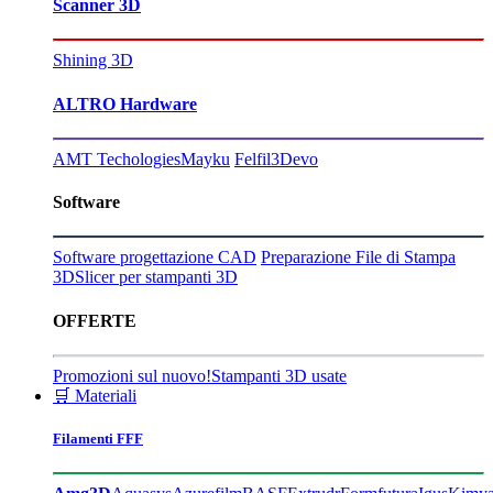
Scanner 3D
Shining 3D
ALTRO Hardware
AMT Techologies
Mayku
Felfil
3Devo
Software
Software progettazione CAD
Preparazione File di Stampa
3D
Slicer per stampanti 3D
OFFERTE
Promozioni sul nuovo!
Stampanti 3D usate
🛒 Materiali
Filamenti FFF