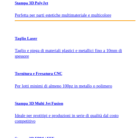
Stampa 3D PolyJet
Perfetta per parti estetiche multimateriale e multicolore
Taglio Laser
Taglio e piega di materiali plastici e metallici fino a 10mm di
spessore
Tornitura e Fresatura CNC
Per lotti minimi di almeno 100pz in metallo o polimero
Stampa 3D Multi Jet Fusion
Ideale per protitipi e produzioni in serie di qualità dal costo
competitivo