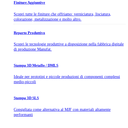
Finiture Aggiuntive
Scopri tutte le finiture che offriamo: verniciatura, lisciatura,
colorazione, metalizzazione e molto altro.
Reparto Produttivo
Scopri le tecnologie produttive a disposizione nella fabbrica digitale
di produzione Manufat.
Stampa 3D Metallo / DMLS
Ideale per prototipi e piccole produzioni di componenti complessi
medio-piccoli
Stampa 3D SLS
Consigliata come alternativa al MJF con materiali altamente
performanti