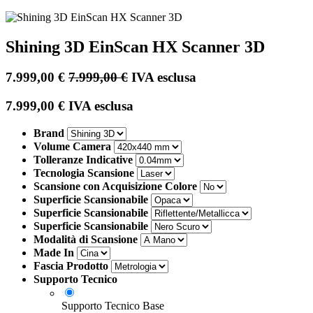
Shining 3D EinScan HX Scanner 3D
7.999,00
€
7.999,00
€
IVA esclusa
7.999,00
€
IVA esclusa
Brand
Volume Camera
Tolleranze Indicative
Tecnologia Scansione
Scansione con Acquisizione Colore
Superficie Scansionabile
Superficie Scansionabile
Superficie Scansionabile
Modalità di Scansione
Made In
Fascia Prodotto
Supporto Tecnico
Supporto Tecnico Base