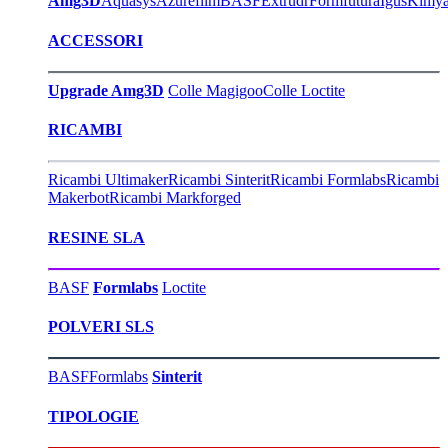
Amg3D
Aquasys
Azurefilm
BASF
Extrudr
Formfutura
Igus
Kimy
ACCESSORI
Upgrade Amg3D
Colle Magigoo
Colle Loctite
RICAMBI
Ricambi Ultimaker
Ricambi Sinterit
Ricambi Formlabs
Ricambi
Makerbot
Ricambi Markforged
RESINE SLA
BASF
Formlabs
Loctite
POLVERI SLS
BASF
Formlabs
Sinterit
TIPOLOGIE