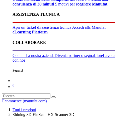
consulenza di 30 minuti
5 motivi per
scegliere Manufat
ASSISTENZA TECNICA
Apri un
ticket di assistenza
tecnica
Accedi alla Manufat
eLearning Platform
COLLABORARE
Contatti
La nostra azienda
Diventa partner o segnalatore
Lavora
con noi
Seguici
0
Ecommerce (manufat.com)
Tutti i prodotti
Shining 3D EinScan HX Scanner 3D