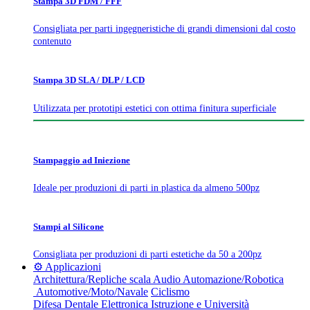
Stampa 3D FDM / FFF
Consigliata per parti ingegneristiche di grandi dimensioni dal costo
contenuto
Stampa 3D SLA / DLP / LCD
Utilizzata per prototipi estetici con ottima finitura superficiale
Stampaggio ad Iniezione
Ideale per produzioni di parti in plastica da almeno 500pz
Stampi al Silicone
Consigliata per produzioni di parti estetiche da 50 a 200pz
⚙️ Applicazioni
Architettura/Repliche scala
Audio
Automazione/Robotica
Automotive/Moto/Navale
Ciclismo
Difesa
Dentale
Elettronica
Istruzione e Università