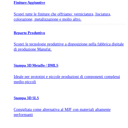
Finiture Aggiuntive
Scopri tutte le finiture che offriamo: verniciatura, lisciatura,
colorazione, metalizzazione e molto altro.
Reparto Produttivo
Scopri le tecnologie produttive a disposizione nella fabbrica digitale
di produzione Manufat.
Stampa 3D Metallo / DMLS
Ideale per prototipi e piccole produzioni di componenti complessi
medio-piccoli
Stampa 3D SLS
Consigliata come alternativa al MJF con materiali altamente
performanti