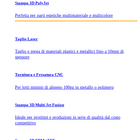
Stampa 3D PolyJet
Perfetta per parti estetiche multimateriale e multicolore
Taglio Laser
Taglio e piega di materiali plastici e metallici fino a 10mm di
spessore
Tornitura e Fresatura CNC
Per lotti minimi di almeno 100pz in metallo o polimero
Stampa 3D Multi Jet Fusion
Ideale per protitipi e produzioni in serie di qualità dal costo
competitivo