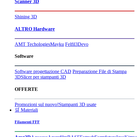
Scanner 3D
Shining 3D
ALTRO Hardware
AMT Techologies
Mayku
Felfil
3Devo
Software
Software progettazione CAD
Preparazione File di Stampa
3D
Slicer per stampanti 3D
OFFERTE
Promozioni sul nuovo!
Stampanti 3D usate
🛒 Materiali
Filamenti FFF