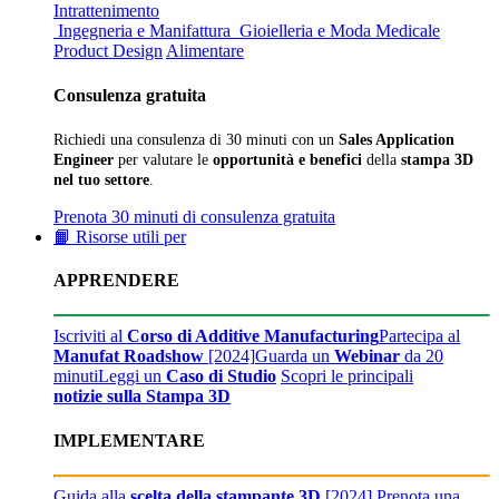
Intrattenimento
Ingegneria e Manifattura
Gioielleria e Moda
Medicale
Product Design
Alimentare
Consulenza gratuita
Richiedi una consulenza di 30 minuti con un
Sales Application
Engineer
per valutare le
opportunità e benefici
della
stampa 3D
nel tuo settore
.
Prenota 30 minuti di consulenza gratuita
📙 Risorse utili per
APPRENDERE
Iscriviti al
Corso di Additive Manufacturing
Partecipa al
Manufat Roadshow
[2024]
Guarda un
Webinar
da 20
minuti
Leggi un
Caso di Studio
Scopri le principali
notizie sulla Stampa 3D
IMPLEMENTARE
Guida alla
scelta della stampante 3D
[2024]
Prenota una