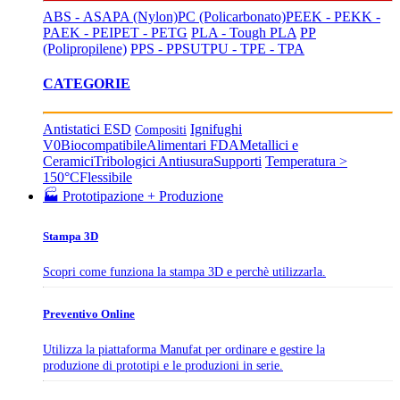
ABS - ASA
PA (Nylon)
PC (Policarbonato)
PEEK - PEKK -
PAEK - PEI
PET - PETG
PLA - Tough PLA
PP
(Polipropilene)
PPS - PPSU
TPU - TPE - TPA
CATEGORIE
Antistatici ESD
Ignifughi
Compositi
V0
Biocompatibile
Alimentari FDA
Metallici e
Ceramici
Tribologici Antiusura
Supporti
Temperatura >
150°C
Flessibile
🏭 Prototipazione + Produzione
Stampa 3D
Scopri come funziona la stampa 3D e perchè utilizzarla.
Preventivo Online
Utilizza la piattaforma Manufat per ordinare e gestire la
produzione di prototipi e le produzioni in serie.