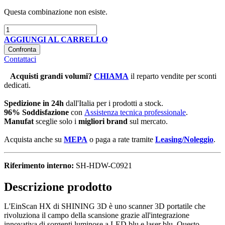
Questa combinazione non esiste.
AGGIUNGI AL CARRELLO
Confronta
Contattaci
Acquisti grandi volumi
?
CHIAMA
il reparto vendite per sconti
dedicati.
Spedizione in 24h
dall'Italia per i prodotti a stock.
96% Soddisfazione
con
Assistenza tecnica professionale
.
Manufat
sceglie solo i
migliori brand
sul mercato.
Acquista anche su
MEPA
o paga a rate tramite
Leasing/Noleggio
.
Riferimento interno:
SH-HDW-C0921
Descrizione prodotto
L'EinScan HX di SHINING 3D è uno scanner 3D portatile che
rivoluziona il campo della scansione grazie all'integrazione
innovativa di sorgenti luminose a LED blu e laser blu. Questo