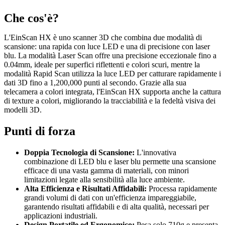
Che cos'è?
L'EinScan HX è uno scanner 3D che combina due modalità di
scansione: una rapida con luce LED e una di precisione con laser
blu. La modalità Laser Scan offre una precisione eccezionale fino a
0.04mm, ideale per superfici riflettenti e colori scuri, mentre la
modalità Rapid Scan utilizza la luce LED per catturare rapidamente i
dati 3D fino a 1,200,000 punti al secondo. Grazie alla sua
telecamera a colori integrata, l'EinScan HX supporta anche la cattura
di texture a colori, migliorando la tracciabilità e la fedeltà visiva dei
modelli 3D.
Punti di forza
Doppia Tecnologia di Scansione:
L'innovativa
combinazione di LED blu e laser blu permette una scansione
efficace di una vasta gamma di materiali, con minori
limitazioni legate alla sensibilità alla luce ambiente.
Alta Efficienza e Risultati Affidabili:
Processa rapidamente
grandi volumi di dati con un'efficienza impareggiabile,
garantendo risultati affidabili e di alta qualità, necessari per
applicazioni industriali.
Design Portatile ed Ergonomico:
Pesa solo 710g e presenta