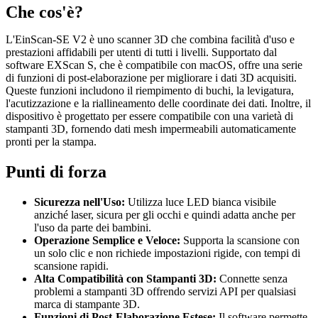
Che cos'è?
L'EinScan-SE V2 è uno scanner 3D che combina facilità d'uso e
prestazioni affidabili per utenti di tutti i livelli. Supportato dal
software EXScan S, che è compatibile con macOS, offre una serie
di funzioni di post-elaborazione per migliorare i dati 3D acquisiti.
Queste funzioni includono il riempimento di buchi, la levigatura,
l'acutizzazione e la riallineamento delle coordinate dei dati. Inoltre, il
dispositivo è progettato per essere compatibile con una varietà di
stampanti 3D, fornendo dati mesh impermeabili automaticamente
pronti per la stampa.
Punti di forza
Sicurezza nell'Uso:
Utilizza luce LED bianca visibile
anziché laser, sicura per gli occhi e quindi adatta anche per
l'uso da parte dei bambini.
Operazione Semplice e Veloce:
Supporta la scansione con
un solo clic e non richiede impostazioni rigide, con tempi di
scansione rapidi.
Alta Compatibilità con Stampanti 3D:
Connette senza
problemi a stampanti 3D offrendo servizi API per qualsiasi
marca di stampante 3D.
Funzioni di Post-Elaborazione Estese:
Il software permette