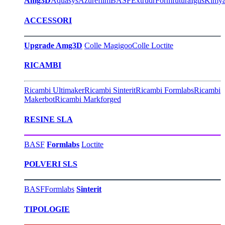
Amg3D
Aquasys
Azurefilm
BASF
Extrudr
Formfutura
Igus
Kimy
ACCESSORI
Upgrade Amg3D
Colle Magigoo
Colle Loctite
RICAMBI
Ricambi Ultimaker
Ricambi Sinterit
Ricambi Formlabs
Ricambi
Makerbot
Ricambi Markforged
RESINE SLA
BASF
Formlabs
Loctite
POLVERI SLS
BASF
Formlabs
Sinterit
TIPOLOGIE