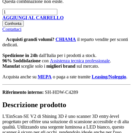
Questa combinazione non esiste.
AGGIUNGI AL CARRELLO
Confronta
Contattaci
Acquisti grandi volumi
?
CHIAMA
il reparto vendite per sconti
dedicati.
Spedizione in 24h
dall'Italia per i prodotti a stock.
96% Soddisfazione
con
Assistenza tecnica professionale
.
Manufat
sceglie solo i
migliori brand
sul mercato.
Acquista anche su
MEPA
o paga a rate tramite
Leasing/Noleggio
.
Riferimento interno:
SH-HDW-C4289
Descrizione prodotto
L'EinScan-SE V2 di Shining 3D è uno scanner 3D entry-level
progettato per offrire una soluzione di scansione accessibile e di alta
qualità. Utilizzando una sorgente luminosa a LED bianco, questo
scanner è sicuro per gli occhi, rendendolo ideale anche per l'uso