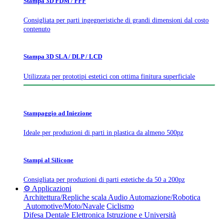
Stampa 3D FDM / FFF
Consigliata per parti ingegneristiche di grandi dimensioni dal costo
contenuto
Stampa 3D SLA / DLP / LCD
Utilizzata per prototipi estetici con ottima finitura superficiale
Stampaggio ad Iniezione
Ideale per produzioni di parti in plastica da almeno 500pz
Stampi al Silicone
Consigliata per produzioni di parti estetiche da 50 a 200pz
⚙️ Applicazioni
Architettura/Repliche scala
Audio
Automazione/Robotica
Automotive/Moto/Navale
Ciclismo
Difesa
Dentale
Elettronica
Istruzione e Università