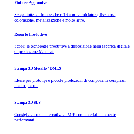
Finiture Aggiuntive
Scopri tutte le finiture che offriamo: verniciatura, lisciatura,
colorazione, metalizzazione e molto altro.
Reparto Produttivo
Scopri le tecnologie produttive a disposizione nella fabbrica digitale
di produzione Manufat.
Stampa 3D Metallo / DMLS
Ideale per prototipi e piccole produzioni di componenti complessi
medio-piccoli
Stampa 3D SLS
Consigliata come alternativa al MJF con materiali altamente
performanti