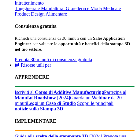
Intrattenimento
Ingegneria e Manifattura
Gioielleria e Moda
Medicale
Product Design
Alimentare
Consulenza gratuita
Richiedi una consulenza di 30 minuti con un
Sales Application
Engineer
per valutare le
opportunità e benefici
della
stampa 3D
nel tuo settore
.
Prenota 30 minuti di consulenza gratuita
📙 Risorse utili per
APPRENDERE
Iscriviti al
Corso di Additive Manufacturing
Partecipa al
Manufat Roadshow
[2024]
Guarda un
Webinar
da 20
minuti
Leggi un
Caso di Studio
Scopri le principali
notizie sulla Stampa 3D
IMPLEMENTARE
Guida alla
scelta della stampante 3D
[2024]
Prenota una