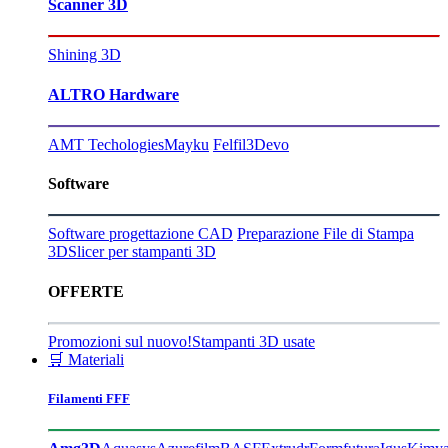
Scanner 3D
Shining 3D
ALTRO Hardware
AMT Techologies
Mayku
Felfil
3Devo
Software
Software progettazione CAD
Preparazione File di Stampa
3D
Slicer per stampanti 3D
OFFERTE
Promozioni sul nuovo!
Stampanti 3D usate
🛒 Materiali
Filamenti FFF