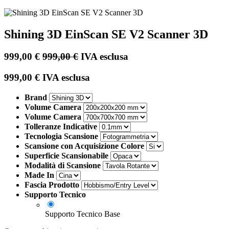
Shining 3D EinScan SE V2 Scanner 3D
999,00
€
999,00
€
IVA esclusa
999,00
€
IVA esclusa
Brand
Volume Camera
Volume Camera
Tolleranze Indicative
Tecnologia Scansione
Scansione con Acquisizione Colore
Superficie Scansionabile
Modalità di Scansione
Made In
Fascia Prodotto
Supporto Tecnico
Supporto Tecnico Base