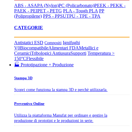
ABS - ASA
PA (Nylon)
PC (Policarbonato)
PEEK - PEKK -
PAEK - PEI
PET - PETG
PLA - Tough PLA
PP
(Polipropilene)
PPS - PPSU
TPU - TPE - TPA
CATEGORIE
Antistatici ESD
Ignifughi
Compositi
V0
Biocompatibile
Alimentari FDA
Metallici e
Ceramici
Tribologici Antiusura
Supporti
Temperatura >
150°C
Flessibile
🏭 Prototipazione + Produzione
Stampa 3D
Scopri come funziona la stampa 3D e perchè utilizzarla.
Preventivo Online
Utilizza la piattaforma Manufat per ordinare e gestire la
produzione di prototipi e le produzioni in serie.