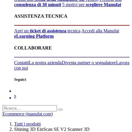
consulenza di 30 minuti
5 motivi per
scegliere Manufat
ASSISTENZA TECNICA
Apri un
ticket di assistenza
tecnica
Accedi alla Manufat
eLearning Platform
COLLABORARE
Contatti
La nostra azienda
Diventa partner o segnalatore
Lavora
con noi
Seguici
0
Ecommerce (manufat.com)
Tutti i prodotti
Shining 3D EinScan SE V2 Scanner 3D