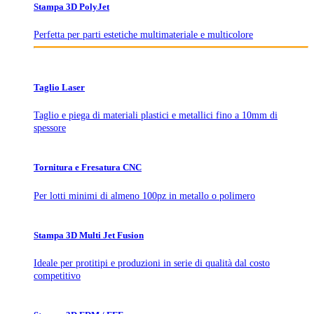
Stampa 3D PolyJet
Perfetta per parti estetiche multimateriale e multicolore
Taglio Laser
Taglio e piega di materiali plastici e metallici fino a 10mm di
spessore
Tornitura e Fresatura CNC
Per lotti minimi di almeno 100pz in metallo o polimero
Stampa 3D Multi Jet Fusion
Ideale per protitipi e produzioni in serie di qualità dal costo
competitivo