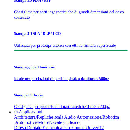
Stampa 3D FDM / FFF
Consigliata per parti ingegneristiche di grandi dimensioni dal costo
contenuto
Stampa 3D SLA / DLP / LCD
Utilizzata per prototipi estetici con ottima finitura superficiale
Stampaggio ad Iniezione
Ideale per produzioni di parti in plastica da almeno 500pz
Stampi al Silicone
Consigliata per produzioni di parti estetiche da 50 a 200pz
⚙️ Applicazioni
Architettura/Repliche scala
Audio
Automazione/Robotica
Automotive/Moto/Navale
Ciclismo
Difesa
Dentale
Elettronica
Istruzione e Università