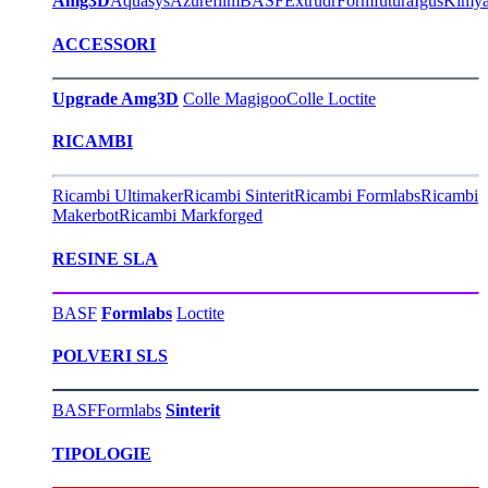
Amg3D
Aquasys
Azurefilm
BASF
Extrudr
Formfutura
Igus
Kimy
ACCESSORI
Upgrade Amg3D
Colle Magigoo
Colle Loctite
RICAMBI
Ricambi Ultimaker
Ricambi Sinterit
Ricambi Formlabs
Ricambi
Makerbot
Ricambi Markforged
RESINE SLA
BASF
Formlabs
Loctite
POLVERI SLS
BASF
Formlabs
Sinterit
TIPOLOGIE