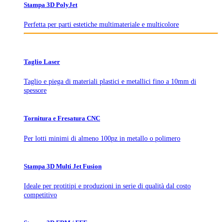
Stampa 3D PolyJet
Perfetta per parti estetiche multimateriale e multicolore
Taglio Laser
Taglio e piega di materiali plastici e metallici fino a 10mm di
spessore
Tornitura e Fresatura CNC
Per lotti minimi di almeno 100pz in metallo o polimero
Stampa 3D Multi Jet Fusion
Ideale per protitipi e produzioni in serie di qualità dal costo
competitivo