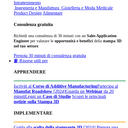
Intrattenimento
Ingegneria e Manifattura
Gioielleria e Moda
Medicale
Product Design
Alimentare
Consulenza gratuita
Richiedi una consulenza di 30 minuti con un
Sales Application
Engineer
per valutare le
opportunità e benefici
della
stampa 3D
nel tuo settore
.
Prenota 30 minuti di consulenza gratuita
📙 Risorse utili per
APPRENDERE
Iscriviti al
Corso di Additive Manufacturing
Partecipa al
Manufat Roadshow
[2024]
Guarda un
Webinar
da 20
minuti
Leggi un
Caso di Studio
Scopri le principali
notizie sulla Stampa 3D
IMPLEMENTARE
Guida alla
scelta della stampante 3D
[2024]
Prenota una