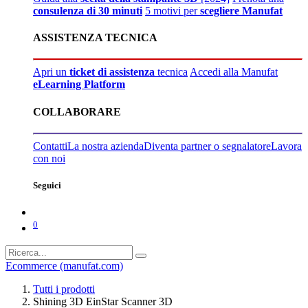
consulenza di 30 minuti
5 motivi per
scegliere Manufat
ASSISTENZA TECNICA
Apri un
ticket di assistenza
tecnica
Accedi alla Manufat
eLearning Platform
COLLABORARE
Contatti
La nostra azienda
Diventa partner o segnalatore
Lavora
con noi
Seguici
0
Ecommerce (manufat.com)
Tutti i prodotti
Shining 3D EinStar Scanner 3D