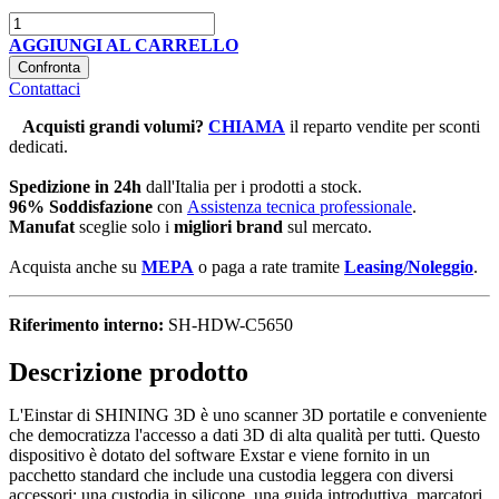
AGGIUNGI AL CARRELLO
Confronta
Contattaci
Acquisti grandi volumi
?
CHIAMA
il reparto vendite per sconti
dedicati.
Spedizione in 24h
dall'Italia per i prodotti a stock.
96% Soddisfazione
con
Assistenza tecnica professionale
.
Manufat
sceglie solo i
migliori brand
sul mercato.
Acquista anche su
MEPA
o paga a rate tramite
Leasing/Noleggio
.
Riferimento interno:
SH-HDW-C5650
Descrizione prodotto
L'Einstar di SHINING 3D è uno scanner 3D portatile e conveniente
che democratizza l'accesso a dati 3D di alta qualità per tutti. Questo
dispositivo è dotato del software Exstar e viene fornito in un
pacchetto standard che include una custodia leggera con diversi
accessori: una custodia in silicone, una guida introduttiva, marcatori