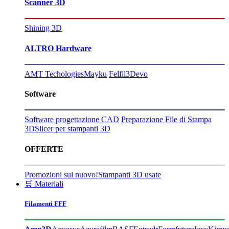
Scanner 3D
Shining 3D
ALTRO Hardware
AMT Techologies
Mayku
Felfil
3Devo
Software
Software progettazione CAD
Preparazione File di Stampa
3D
Slicer per stampanti 3D
OFFERTE
Promozioni sul nuovo!
Stampanti 3D usate
🛒 Materiali
Filamenti FFF