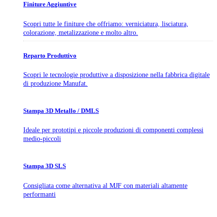
Finiture Aggiuntive
Scopri tutte le finiture che offriamo: verniciatura, lisciatura,
colorazione, metalizzazione e molto altro.
Reparto Produttivo
Scopri le tecnologie produttive a disposizione nella fabbrica digitale
di produzione Manufat.
Stampa 3D Metallo / DMLS
Ideale per prototipi e piccole produzioni di componenti complessi
medio-piccoli
Stampa 3D SLS
Consigliata come alternativa al MJF con materiali altamente
performanti