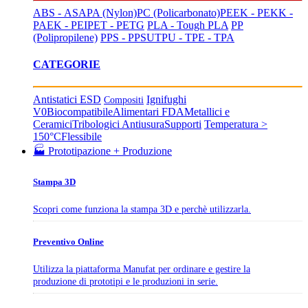
ABS - ASA
PA (Nylon)
PC (Policarbonato)
PEEK - PEKK -
PAEK - PEI
PET - PETG
PLA - Tough PLA
PP
(Polipropilene)
PPS - PPSU
TPU - TPE - TPA
CATEGORIE
Antistatici ESD
Ignifughi
Compositi
V0
Biocompatibile
Alimentari FDA
Metallici e
Ceramici
Tribologici Antiusura
Supporti
Temperatura >
150°C
Flessibile
🏭 Prototipazione + Produzione
Stampa 3D
Scopri come funziona la stampa 3D e perchè utilizzarla.
Preventivo Online
Utilizza la piattaforma Manufat per ordinare e gestire la
produzione di prototipi e le produzioni in serie.